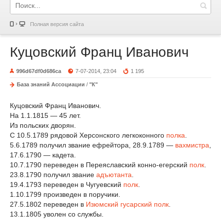
Полная версия сайта
Куцовский Франц Иванович
996d67df0d686ca
7-07-2014, 23:04
1 195
База знаний Ассоциации
/
"К"
Куцовский Франц Иванович.
На 1.1.1815 — 45 лет.
Из польских дворян.
С 10.5.1789 рядовой Херсонского легкоконного
полка
.
5.6.1789 получил звание ефрейтора, 28.9.1789 —
вахмистра
,
17.6.1790 — кадета.
10.7.1790 переведен в Переяславский конно-егерский
полк
.
23.8.1790 получил звание
адъютанта
.
19.4.1793 переведен в Чугуевский
полк
.
1.10.1799 произведен в поручики.
27.5.1802 переведен в
Изюмский гусарский полк
.
13.1.1805 уволен со службы.