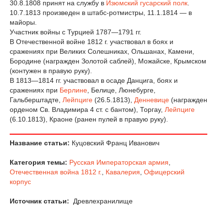
30.8.1808 принят на службу в
Изюмский гусарский полк
.
10.7.1813 произведен в штабс-ротмистры, 11.1.1814 — в
майоры.
Участник войны с Турцией 1787—1791 гг.
В Отечественной войне 1812 г. участвовал в боях и
сражениях при Великих Солешниках, Ольшанах, Камени,
Бородине (награжден Золотой саблей), Можайске, Крымском
(контужен в правую руку).
В 1813—1814 гг. участвовал в осаде Данцига, боях и
сражениях при
Берлине
, Белице, Люнебурге,
Гальберштадте,
Лейпциге
(26.5.1813),
Денневице
(награжден
орденом Св. Владимира 4 ст. с бантом), Торгау,
Лейпциге
(6.10.1813), Краоне (ранен пулей в правую руку).
Название статьи:
Куцовский Франц Иванович
Категория темы:
Русская Императорская армия
,
Отечественная война 1812 г.
,
Кавалерия
,
Офицерский
корпус
Источник статьи:
Древлехранилище