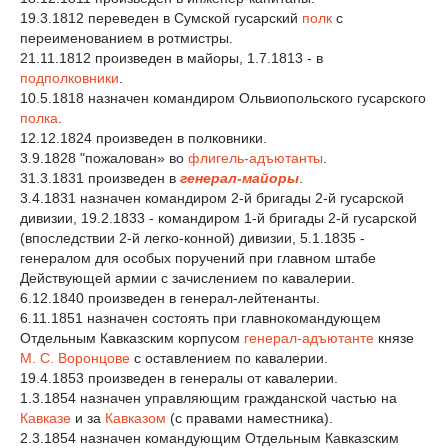
19.3.1812 переведен в Сумской гусарский
полк
с
переименованием в ротмистры.
21.11.1812 произведен в майоры, 1.7.1813 - в
подполковники
.
10.5.1818 назначен командиром Ольвиопольского гусарского
полка
.
12.12.1824 произведен в полковники.
3.9.1828 "пожалован» во
флигель-адъютанты
.
31.3.1831 произведен в
генерал-майоры
.
3.4.1831 назначен командиром 2-й бригады 2-й гусарской
дивизии, 19.2.1833 - командиром 1-й бригады 2-й гусарской
(впоследствии 2-й легко-конной) дивизии, 5.1.1835 -
генералом для особых поручений при главном штабе
Действующей армии с зачислением по кавалерии.
6.12.1840 произведен в генерал-лейтенанты.
6.11.1851 назначен состоять при главнокомандующем
Отдельным Кавказским корпусом
генерал-адъютанте
князе
М. С. Воронцове
с оставлением по кавалерии.
19.4.1853 произведен в генералы от кавалерии.
1.3.1854 назначен управляющим гражданской частью на
Кавказе
и за
Кавказом
(с правами наместника).
2.3.1854 назначен командующим Отдельным Кавказским