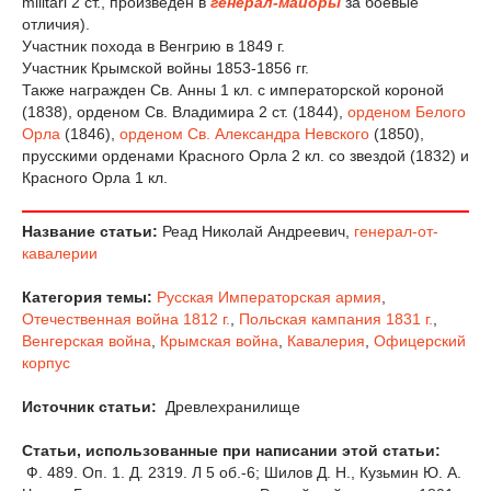
militari 2 ст., произведен в
генерал-майоры
за боевые
отличия).
Участник похода в Венгрию в 1849 г.
Участник Крымской войны 1853-1856 гг.
Также награжден Св. Анны 1 кл. с императорской короной
(1838), орденом Св. Владимира 2 ст. (1844),
орденом Белого
Орла
(1846),
орденом Св. Александра Невского
(1850),
прусскими орденами Красного Орла 2 кл. со звездой (1832) и
Красного Орла 1 кл.
Название статьи:
Реад Николай Андреевич,
генерал-от-
кавалерии
Категория темы:
Русская Императорская армия
,
Отечественная война 1812 г.
,
Польская кампания 1831 г.
,
Венгерская война
,
Крымская война
,
Кавалерия
,
Офицерский
корпус
Источник статьи:
Древлехранилище
Статьи, использованные при написании этой статьи:
Ф. 489. Оп. 1. Д. 2319. Л 5 об.-6; Шилов Д. Н., Кузьмин Ю. А.