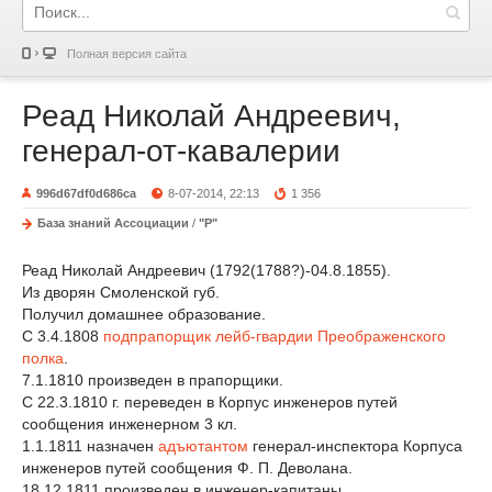
Полная версия сайта
Реад Николай Андреевич,
генерал-от-кавалерии
996d67df0d686ca
8-07-2014, 22:13
1 356
База знаний Ассоциации
/
"Р"
Реад Николай Андреевич (1792(1788?)-04.8.1855).
Из дворян Смоленской губ.
Получил домашнее образование.
С 3.4.1808
подпрапорщик
лейб-гвардии Преображенского
полка
.
7.1.1810 произведен в прапорщики.
С 22.3.1810 г. переведен в Корпус инженеров путей
сообщения инженерном 3 кл.
1.1.1811 назначен
адъютантом
генерал-инспектора Корпуса
инженеров путей сообщения Ф. П. Деволана.
18.12.1811 произведен в инженер-капитаны.