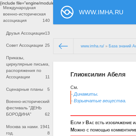
{include file="engine/modules/saperu/head.php"}
Международная
WWW.IMHA.RU
военно-историческая
ассоциация
140
Друзья Ассоциации
13
Совет Ассоциации
25
www.imha.ru/
»
База знаний А
Приказы,
циркулярные письма,
распоряжения по
Глиоксилин Абеля
Ассоциации
11
См.
Сценарные планы
5
- Динамиты.
- Взрывчатые вещества.
Военно-исторический
фестиваль "ДЕНЬ
БОРОДИНА"
62
Если у Вас есть изображение 
Москва за нами. 1941
Можно с помощью комментариев
год.
8