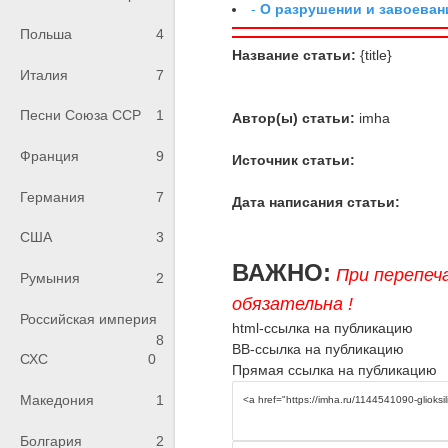
-
О разрушении и завоеван
Польша
4
Название статьи:
{title}
Италия
7
Песни Союза ССР
1
Автор(ы) статьи:
imha
Франция
9
Источник статьи:
Германия
7
Дата написания статьи:
США
3
ВАЖНО:
При перепеч
Румыния
2
обязательна !
Российская империя
html-ссылка на публикацию
8
BB-ссылка на публикацию
СХС
0
Прямая ссылка на публикацию
Македония
1
Болгария
2