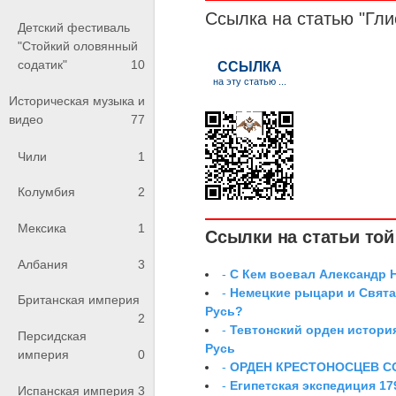
Ссылка на статью "Гли
Детский фестиваль
"Стойкий оловянный
содатик"
10
Историческая музыка и
видео
77
Чили
1
Колумбия
2
Мексика
1
Ссылки на статьи той 
Албания
3
-
С Кем воевал Александр 
-
Немецкие рыцари и Свята
Британская империя
Русь?
2
-
Тевтонский орден истори
Персидская
Русь
империя
0
-
ОРДЕН КРЕСТОНОСЦЕВ С
-
Египетская экспедиция 179
Испанская империя
3