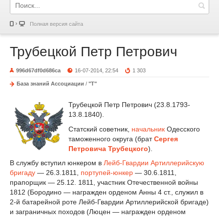
Полная версия сайта
Трубецкой Петр Петрович
996d67df0d686ca
16-07-2014, 22:54
1 303
База знаний Ассоциации
/
"Т"
Трубецкой Петр Петрович (23.8.1793-
13.8.1840).
Статский советник,
начальник
Одесского
таможенного округа (брат
Сергея
Петровича Трубецкого
).
В службу вступил юнкером в
Лейб-Гвардии Артиллерийскую
бригаду
— 26.3.1811,
портупей-юнкер
— 30.6.1811,
прапорщик — 25.12. 1811, участник Отечественной войны
1812 (Бородино — награжден орденом Анны 4 ст., служил в
2-й батарейной роте Лейб-Гвардии Артиллерийской бригаде)
и заграничных походов (Люцен — награжден орденом