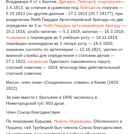
Владимира 4 ст. с бантом,
Дрезден
,
Лейпциг
),
подпоручик
—
2.4.1813, за отличие в сражении под
Лейпцигом
поручик —
5.10.1813 (по другим данным - 27.1.1814 (20.7.1817?), при
разделении Лейб-Гвардии Артиллерийской бригады на две
определен во 2-ю
Лейб-Гвардии артиллерийскую бригаду
—
15.2.1816, штабс-капитан — 5.2.1818, капитан — 16.3.1818,
полковник
с переводом во 2 учебную роту — 14.11.1819,
переведен командиром во 2 легкую роту — 18.4.1820,
назначен состоять по артиллерии — 12.10.1821, уволен от
военной службы для определения к статским делам —
27.1.1823,
начальник
Одесского таможенного округа,
статский советник — 1824, впоследствии действительный
статский советник.
Масон, член ложи «Соединенных славян» в Киеве (1820-
1822).
За ним вместе с братьями в 1806 числилось в
Нижегородской губ. 803 души.
Член Союза благоденствия.
По показанию Бурцова,
Никиты Муравьева
, Оболенского и
Пущина, сей Трубецкой был членом Союза благоденствия,
но уклонился и не участвовал в тайных обществах,