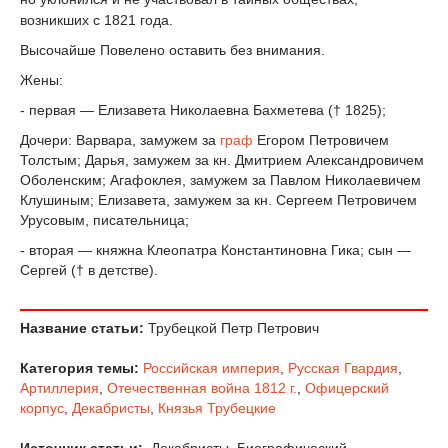
возникших с 1821 года.
Высочайше Повелено оставить без внимания.
Жены:
- первая — Елизавета Николаевна Бахметева († 1825);
Дочери: Варвара, замужем за
граф
Егором Петровичем
Толстым; Дарья, замужем за кн. Дмитрием Александровичем
Оболенским; Агафоклея, замужем за Павлом Николаевичем
Клушиным; Елизавета, замужем за кн. Сергеем Петровичем
Урусовым, писательница;
- вторая — княжна Клеопатра Константиновна Гика; сын —
Сергей († в детстве).
Название статьи:
Трубецкой Петр Петрович
Категория темы:
Российская империя
,
Русская Гвардия
,
Артиллерия
,
Отечественная война 1812 г.
,
Офицерский
корпус
,
Декабристы
,
Князья Трубецкие