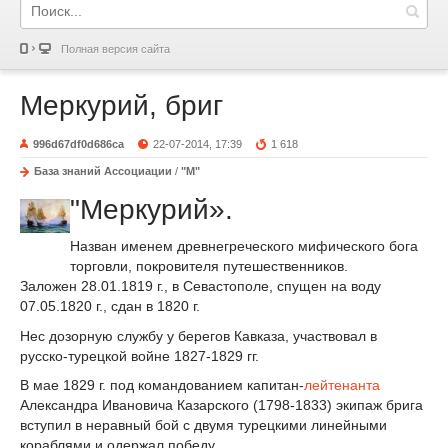
Полная версия сайта
Меркурий, бриг
996d67df0d686ca
22-07-2014, 17:39
1 618
База знаний Ассоциации
/
"М"
"Меркурий».
Назван именем древнегреческого мифического бога
торговли, покровителя путешественников.
Заложен 28.01.1819 г., в Севастополе, спущен на воду
07.05.1820 г., сдан в 1820 г.
Нес дозорную службу у берегов Кавказа, участвовал в
русско-турецкой войне 1827-1829 гг.
В мае 1829 г. под командованием капитан-
лейтенанта
Александра Ивановича Казарского (1798-1833) экипаж брига
вступил в неравный бой с двумя турецкими линейными
кораблями и одержал победу.