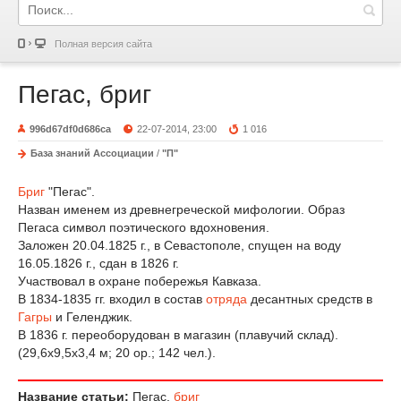
Полная версия сайта
Пегас, бриг
996d67df0d686ca
22-07-2014, 23:00
1 016
База знаний Ассоциации
/
"П"
Бриг
"Пегас".
Назван именем из древнегреческой мифологии. Образ
Пегаса символ поэтического вдохновения.
Заложен 20.04.1825 г., в Севастополе, спущен на воду
16.05.1826 г., сдан в 1826 г.
Участвовал в охране побережья Кавказа.
В 1834-1835 гг. входил в состав
отряда
десантных средств в
Гагры
и Геленджик.
В 1836 г. переоборудован в магазин (плавучий склад).
(29,6x9,5x3,4 м; 20 ор.; 142 чел.).
Название статьи:
Пегас,
бриг