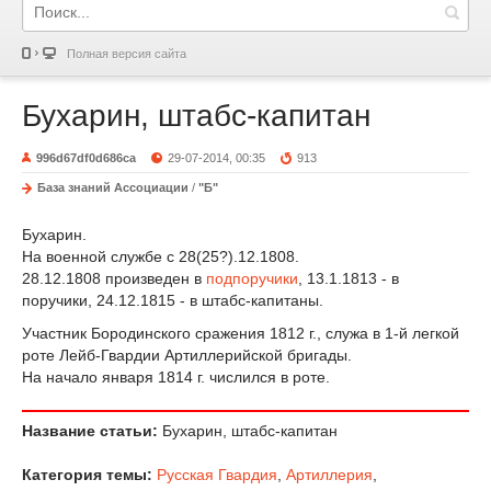
Полная версия сайта
Бухарин, штабс-капитан
996d67df0d686ca
29-07-2014, 00:35
913
База знаний Ассоциации
/
"Б"
Бухарин.
На военной службе с 28(25?).12.1808.
28.12.1808 произведен в
подпоручики
, 13.1.1813 - в
поручики, 24.12.1815 - в штабс-капитаны.
Участник Бородинского сражения 1812 г., служа в 1-й легкой
роте Лейб-Гвардии Артиллерийской бригады.
На начало января 1814 г. числился в роте.
Название статьи:
Бухарин, штабс-капитан
Категория темы:
Русская Гвардия
,
Артиллерия
,