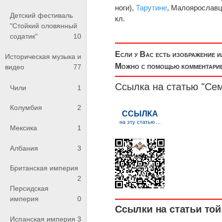
ноги),
Тарутине
, Малоярославце
Детский фестиваль
кл.
"Стойкий оловянный
содатик"
10
Если у Вас есть изображение 
Историческая музыка и
Можно с помощью комментариев
видео
77
Ссылка на статью "Се
Чили
1
Колумбия
2
Мексика
1
Албания
3
Британская империя
2
Персидская
империя
0
Ссылки на статьи той 
Испанская империя
3