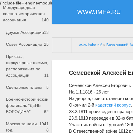
{include file="engine/modules/saperu/head.php"}
Международная
WWW.IMHA.RU
военно-историческая
ассоциация
140
Друзья Ассоциации
13
Совет Ассоциации
25
www.imha.ru/
»
База знаний А
Приказы,
циркулярные письма,
распоряжения по
Семевской Алексей Е
Ассоциации
11
Семевской Алексей Егорович.
Сценарные планы
5
На 1.1.1816 - 26 лет.
Из дворян, сын отставного кор
Военно-исторический
Окончил 2-й
кадетский корпус
.
фестиваль "ДЕНЬ
23.2.1811 произведен в прапорщ
БОРОДИНА"
62
23.9.1813 переведен в 32-ю бат
Москва за нами. 1941
Участник войны с Турцией 1806-
год.
8
В Отечественной войне 1812 г.