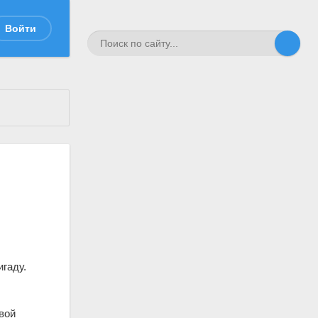
Войти
игаду.
вой