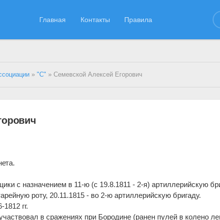
Главная
Контакты
Правила
ссоциации
»
"С"
» Семевской Алексей Егорович
горович
нета.
ики с назначением в 11-ю (с 19.8.1811 - 2-я) артиллерийскую бр
арейную роту, 20.11.1815 - во 2-ю артиллерийскую бригаду.
1812 гг.
 участвовал в сражениях при Бородине (ранен пулей в колено ле