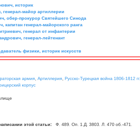
ович, историк
, генерал-майор артиллерии
ич, обер-прокурор Святейшего Синода
, капитан генерал-майорского ранга
триевич, генерал от инфантерии
андрович, генерал-лейтенант
одаватель физики, историк искусств
раторская армия
,
Артиллерия
,
Русско-Турецкая война 1806-1812 гг
ицерский корпус
илище
написании этой статьи:
Ф. 489. Оп. 1.Д. 3803. Л. 470 об.-471.