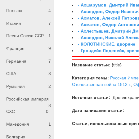
-
Ахшарумов, Дмитрий Иван
Польша
4
-
Ахвердов, Федор Исаевич
-
Ахматов, Алексей Петров
Италия
7
-
Ахматов, Федор Антонович
-
Ахлестышев, Дмитрий Дми
Песни Союза ССР
1
-
Ахвердов, Николай Алекс
-
КОЛОТИНСКИЕ, дворяне
Франция
9
-
Грондейс Лодевейк, преп
Германия
7
Название статьи:
{title}
США
3
Категория темы:
Русская Импе
Отечественная война 1812 г.
,
Оф
Румыния
2
Источник статьи:
Древлехран
Российская империя
8
Дата написания статьи:
СХС
0
Статьи, использованные при 
Македония
1
Болгария
2