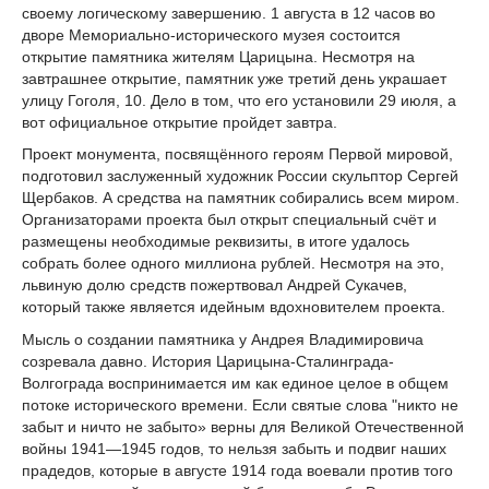
своему логическому завершению. 1 августа в 12 часов во
дворе Мемориально-исторического музея состоится
открытие памятника жителям Царицына. Несмотря на
завтрашнее открытие, памятник уже третий день украшает
улицу Гоголя, 10. Дело в том, что его установили 29 июля, а
вот официальное открытие пройдет завтра.
Проект монумента, посвящённого героям Первой мировой,
подготовил заслуженный художник России скульптор Сергей
Щербаков. А средства на памятник собирались всем миром.
Организаторами проекта был открыт специальный счёт и
размещены необходимые реквизиты, в итоге удалось
собрать более одного миллиона рублей. Несмотря на это,
львиную долю средств пожертвовал Андрей Сукачев,
который также является идейным вдохновителем проекта.
Мысль о создании памятника у Андрея Владимировича
созревала давно. История Царицына-Сталинграда-
Волгограда воспринимается им как единое целое в общем
потоке исторического времени. Если святые слова "никто не
забыт и ничто не забыто» верны для Великой Отечественной
войны 1941—1945 годов, то нельзя забыть и подвиг наших
прадедов, которые в августе 1914 года воевали против того