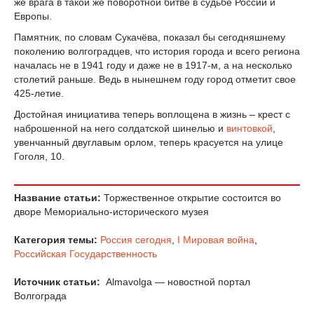
же врага в такой же поворотной битве в судьбе России и
Европы.
Памятник, по словам Сукачёва, показал бы сегодняшнему
поколению волгоградцев, что история города и всего региона
началась не в 1941 году и даже не в 1917-м, а на несколько
столетий раньше. Ведь в нынешнем году город отметит свое
425-летие.
Достойная инициатива теперь воплощена в жизнь – крест с
наброшенной на него солдатской шинелью и
винтовкой
,
увенчанный двуглавым орлом, теперь красуется на улице
Гоголя, 10.
Название статьи:
Торжественное открытие состоится во
дворе Мемориально-исторического музея
Категория темы:
Россия сегодня
,
I Мировая война
,
Российская Государственность
Источник статьи:
Almavolga — новостной портал
Волгограда