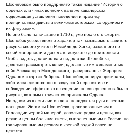
Шхонебеком было предпринято также издание "История о
орденах или чинах воинских паче же кавалерских
обдержащая уставления поведения и практику,
принципалных двиств и великомагистерских, со оружием и
их фигурами».
Но оно было напечатано в 1710 г., уже после его смерти.
Шхонебек усвоил вполне характер так называемого завитого
рисунка своего учителя Ромейля де-Хогхе, известного по
своей манерности и довел это искусство до приторности.
Чтобы видеть достоинства и недостатки Шхонебека,
довольно рассмотреть копии, сделанные им с знаменитых
войн Александра Македонского, гравированных Жераром
Одраном с картин Лебрена. Шхонебек, копируя оригиналы,
заботился единственно о воздушной перспективе и
соблюдении эффектов в освещении; но совершенно забыл о
рисунке, которым отличаются оригиналы Одрана.
На одном из шести листов даже попадаются руки с шестью
пальцами. Эстампы Шхонебека, гравированные им в
Голландии черной манерой, довольно редки и ценны, как
редки и ценны большие листы, выполненные им в России, но
гравированные им резцом и крепкой водкой вовсе не
ценятся.