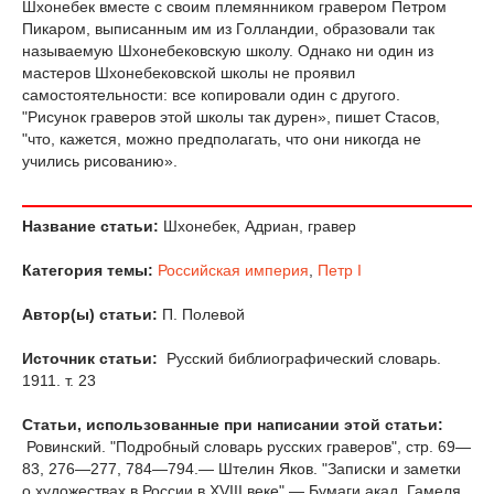
Шхонебек вместе с своим племянником гравером Петром
Пикаром, выписанным им из Голландии, образовали так
называемую Шхонебековскую школу. Однако ни один из
мастеров Шхонебековской школы не проявил
самостоятельности: все копировали один с другого.
"Рисунок граверов этой школы так дурен», пишет Стасов,
"что, кажется, можно предполагать, что они никогда не
учились рисованию».
Название статьи:
Шхонебек, Адриан, гравер
Категория темы:
Российская империя
,
Петр I
Автор(ы) статьи:
П. Полевой
Источник статьи:
Русский библиографический словарь.
1911. т. 23
Статьи, использованные при написании этой статьи:
Ровинский. "Подробный словарь русских граверов", стр. 69—
83, 276—277, 784—794.— Штелин Яков. "Записки и заметки
о художествах в России в XVIII веке".— Бумаги акад. Гамеля,