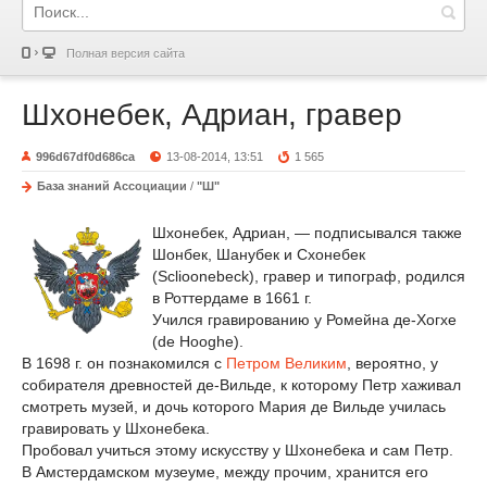
Полная версия сайта
Шхонебек, Адриан, гравер
996d67df0d686ca
13-08-2014, 13:51
1 565
База знаний Ассоциации
/
"Ш"
Шхонебек, Адриан, — подписывался также
Шонбек, Шанубек и Схонебек
(Sclioonebeck), гравер и типограф, родился
в Роттердаме в 1661 г.
Учился гравированию у Ромейна де-Хогхе
(de Hooghe).
В 1698 г. он познакомился с
Петром Великим
, вероятно, у
собирателя древностей де-Вильде, к которому Петр хаживал
смотреть музей, и дочь которого Мария де Вильде училась
гравировать у Шхонебека.
Пробовал учиться этому искусству у Шхонебека и сам Петр.
В Амстердамском музеуме, между прочим, хранится его