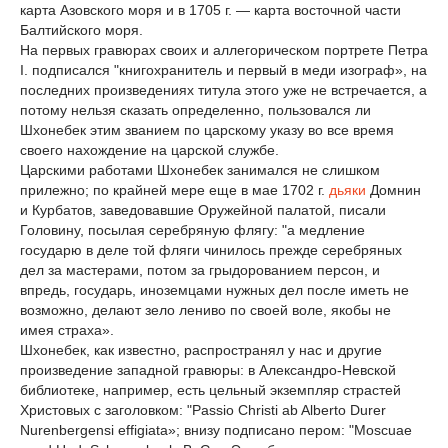
карта Азовского моря и в 1705 г. — карта восточной части
Балтийского моря.
На первых гравюрах своих и аллегорическом портрете Петра
I. подписался "книгохранитель и первый в меди изограф», на
последних произведениях титула этого уже не встречается, а
потому нельзя сказать определенно, пользовался ли
Шхонебек этим званием по царскому указу во все время
своего нахождение на царской службе.
Царскими работами Шхонебек занимался не слишком
прилежно; по крайней мере еще в мае 1702 г.
дьяки
Домнин
и Курбатов, заведовавшие Оружейной палатой, писали
Головину, посылая серебряную флягу: "а медление
государю в деле той фляги чинилось прежде серебряных
дел за мастерами, потом за грыдорованием персон, и
впредь, государь, иноземцами нужных дел после иметь не
возможно, делают зело лениво по своей воле, якобы не
имея страха».
Шхонебек, как известно, распространял у нас и другие
произведение западной гравюры: в Александро-Невской
библиотеке, например, есть цельный экземпляр страстей
Христовых с заголовком: "Passio Christi ab Alberto Durer
Nurenbergensi effigiata»; внизу подписано пером: "Moscuae