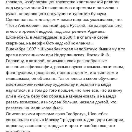
гравюра, изображающая торжество христианской религии
над мусульманской в виде ангела с крестом и пальмою в
руках, попирающего полулуние и турецкие бунчуки.
Сделанная на голландском языке надпись указываешь, что
"Петр Алексеевич, великий царь Русский, награвировал это
иглою и крепкой водкой, под смотрением Адриана
Шхонебека, в Амстердаме, в 1698 г. в спальне своей
квартиры, на верфи Ост-индской компании».
В декабре 1697 г. Шхонебек подал челобитную бывшему в то
время посланником при Нидерландских Штатах Ф. А.
Головину, в которой, описывая свои разнообразные
познание в философии, разных науках и языках: латинском,
французском, цесарском, нидерландском, итальянском и
гишпанском, он объяснял: "аз от юности своея обучение
имел знаменительному художеству и резанiи на меди
научитися, и в том до того пришел, что мне все, что аз вижу
или в мысль беру без образца назнаменовать и на меди
резать возможно, аз искусен больши, нежели другой, кто
резатель на меди когда был».
Описав такими красками свою "доброту», Шхонебек
соглашался ехать в Москву "грыдоровать для царя гистории,
персоны, ланшанпы, городы» и проч. и вообще все, что
потребуется.