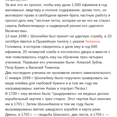
За все это он просил, чтобы ему дали 1,000 ефимков в год
жалованья, квартиру и полное содержание; кроме того, он
выговорил право в свободное время брать частную работу и
просил дать ему "честная титла, которая ни во что не станет,
сиречь библиотекариус и надворный резчик его царского
Величества».
13 мая 1698 г. Шхонебек был принят на царскую службу, а 10
октября явился в Оружейную палату с указом
боярина
Головина, в котором говорилось о даче ему в год 600
ефимков, 20 четвертей хлеба и постоялого двора и вместе с
тем повелевалось отдать ему на обучение трех-четырех
учеников. Первыми его учениками были: Алексей Зубов,
Петр Букин и Василий Томилов.
Два последних ученика не произвели ничего замечательного.
С января 1699 г. Шхонебеку было поручено гравировать на
меди клейма для гербовой бумаги и в том же году им
награвированы: взятие Азова и портрет Петра I.
В 1700 г. ему велено было "грыдоровать» на медных досках
корабельный чертеж с трех сторон. Этот чертеж был окончен
им в 1701 г. Затем Шхонебеком в том же году были
выгравированы взятие шведского корабля и карта реки
Двины, в 1702 г. — свадьба Шанского, два листа, в 1704 г. —