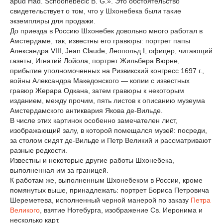
apud Had. Schoonebeclc В. G.». Это обстоятельство
свидетельствует о том, что у Шхонебека были такие
экземпляры для продажи.
До приезда в Россию Шхонебек довольно много работал в
Амстердаме, так, известны его гравюры: портрет папы
Александра VIII, Jean Claude, Леопольд I, офицер, читающий
газеты, Игнатий Лойола, портрет Жильбера Вюрне,
прибытие уполномоченных на Ризвикский конгресс 1697 г.,
войны Александра Македонского — копии с известных
гравюр Жерара Одкана, затем гравюры к некоторым
изданием, между прочим, пять листов к описанию музеума
Амстердамского антиквария Якова де-Вильде.
В числе этих картинок особенно замечателен лист,
изображающий залу, в которой помещался музей: посреди,
за столом сидят де-Вильде и Петр Великий и рассматривают
разные редкости.
Известны и некоторые другие работы Шхонебека,
выполненная им за границей.
К работам же, выполненным Шхонебеком в России, кроме
помянутых выше, принадлежать: портрет Бориса Петровича
Шереметева, исполненный черной манерой по заказу
Петра
Великого
, взятие Нотебурга, изображение Св. Иеронима и
несколько карт.