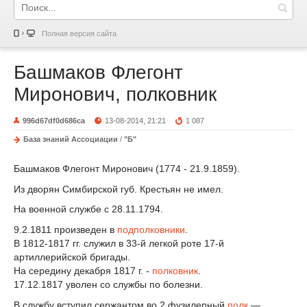
Полная версия сайта
Башмаков Флегонт
Миронович, полковник
996d67df0d686ca
13-08-2014, 21:21
1 087
База знаний Ассоциации
/
"Б"
Башмаков Флегонт Миронович (1774 - 21.9.1859).
Из дворян Симбирской губ. Крестьян не имел.
На военной службе с 28.11.1794.
9.2.1811 произведен в
подполковники
.
В 1812-1817 гг. служил в 33-й легкой роте 17-й
артиллерийской бригады.
На середину декабря 1817 г. -
полковник
.
17.12.1817 уволен со службы по болезни.
В службу вступил сержантом во 2 фузилерный
полк
—