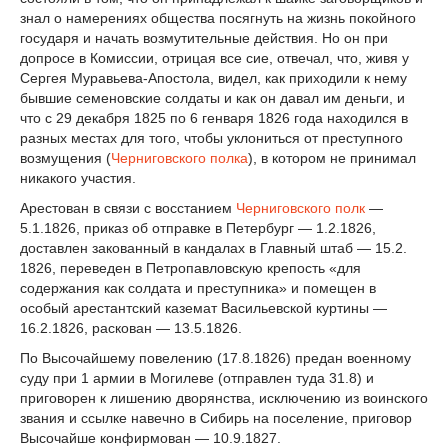
знал о намерениях общества посягнуть на жизнь покойного
государя и начать возмутительные действия. Но он при
допросе в Комиссии, отрицая все сие, отвечал, что, живя у
Сергея Муравьева-Апостола, видел, как приходили к нему
бывшие семеновские солдаты и как он давал им деньги, и
что с 29 декабря 1825 по 6 генваря 1826 года находился в
разных местах для того, чтобы уклониться от преступного
возмущения (
Черниговского полка
), в котором не принимал
никакого участия.
Арестован в связи с восстанием
Черниговского полк
—
5.1.1826, приказ об отправке в Петербург — 1.2.1826,
доставлен закованный в кандалах в Главный штаб — 15.2.
1826, переведен в Петропавловскую крепость «для
содержания как солдата и преступника» и помещен в
особый арестантский каземат Васильевской куртины —
16.2.1826, раскован — 13.5.1826.
По Высочайшему повелению (17.8.1826) предан военному
суду при 1 армии в Могилеве (отправлен туда 31.8) и
приговорен к лишению дворянства, исключению из воинского
звания и ссылке навечно в Сибирь на поселение, приговор
Высочайше конфирмован — 10.9.1827.