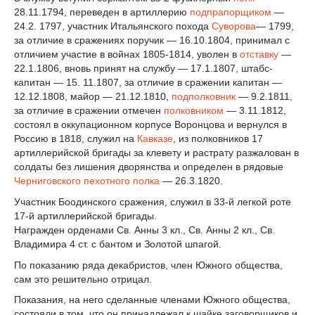
28.11.1794, переведен в артиллерию
подпрапорщиком
—
24.2. 1797, участник Итальянского похода
Суворова
— 1799,
за отличие в сражениях поручик — 16.10.1804, принимал с
отличием участие в войнах 1805-1814, уволен в
отставку
—
22.1.1806, вновь принят на службу — 17.1.1807, штабс-
капитан — 15. 11.1807, за отличие в сражении капитан —
12.12.1808, майор — 21.12.1810,
подполковник
— 9.2.1811,
за отличие в сражении отмечен
полковником
— 3.11.1812,
состоял в оккупационном корпусе Воронцова и вернулся в
Россию в 1818, служил на
Кавказе
, из полковников 17
артиллерийской бригады за клевету и растрату разжалован в
солдаты без лишения дворянства и определен в рядовые
Черниговского пехотного полка
— 26.3.1820.
Участник Боодинского сражения, служил в 33-й легкой роте
17-й артиллерийской бригады.
Награжден орденами Св. Анны 3 кл., Св. Анны 2 кл., Св.
Владимира 4 ст. с бантом и Золотой шпагой.
По показанию ряда декабристов, член Южного общества,
сам это решительно отрицал.
Показания, на него сделанные членами Южного общества,
состояли в том, что он принадлежал к шайке заговорщиков и