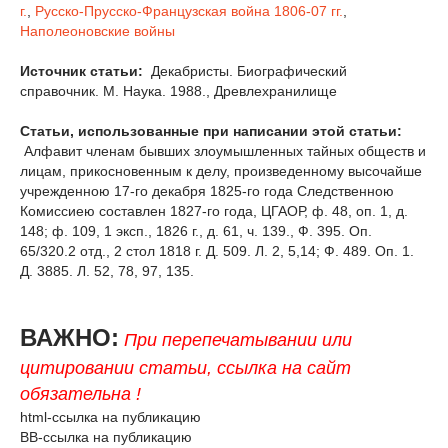
г.
,
Русско-Прусско-Французская война 1806-07 гг.
,
Наполеоновские войны
Источник статьи:
Декабристы. Биографический
справочник. М. Наука. 1988., Древлехранилище
Статьи, использованные при написании этой статьи:
Алфавит членам бывших злоумышленных тайных обществ и
лицам, прикосновенным к делу, произведенному высочайше
учрежденною 17-го декабря 1825-го года Следственною
Комиссиею составлен 1827-го года, ЦГАОР, ф. 48, оп. 1, д.
148; ф. 109, 1 эксп., 1826 г., д. 61, ч. 139., Ф. 395. Оп.
65/320.2 отд., 2 стол 1818 г. Д. 509. Л. 2, 5,14; Ф. 489. Оп. 1.
Д. 3885. Л. 52, 78, 97, 135.
ВАЖНО:
При перепечатывании или
цитировании статьи, ссылка на сайт
обязательна !
html-ссылка на публикацию
BB-ссылка на публикацию