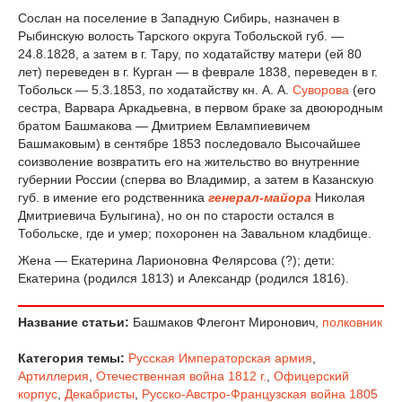
Сослан на поселение в Западную Сибирь, назначен в
Рыбинскую волость Тарского округа Тобольской губ. —
24.8.1828, а затем в г. Тару, по ходатайству матери (ей 80
лет) переведен в г. Курган — в феврале 1838, переведен в г.
Тобольск — 5.3.1853, по ходатайству кн. А. А.
Суворова
(его
сестра, Варвара Аркадьевна, в первом браке за двоюродным
братом Башмакова — Дмитрием Евлампиевичем
Башмаковым) в сентябре 1853 последовало Высочайшее
соизволение возвратить его на жительство во внутренние
губернии России (сперва во Владимир, а затем в Казанскую
губ. в имение его родственника
генерал-майора
Николая
Дмитриевича Булыгина), но он по старости остался в
Тобольске, где и умер; похоронен на Завальном кладбище.
Жена — Екатерина Ларионовна Фелярсова (?); дети:
Екатерина (родился 1813) и Александр (родился 1816).
Название статьи:
Башмаков Флегонт Миронович,
полковник
Категория темы:
Русская Императорская армия
,
Артиллерия
,
Отечественная война 1812 г.
,
Офицерский
корпус
,
Декабристы
,
Русско-Австро-Французская война 1805