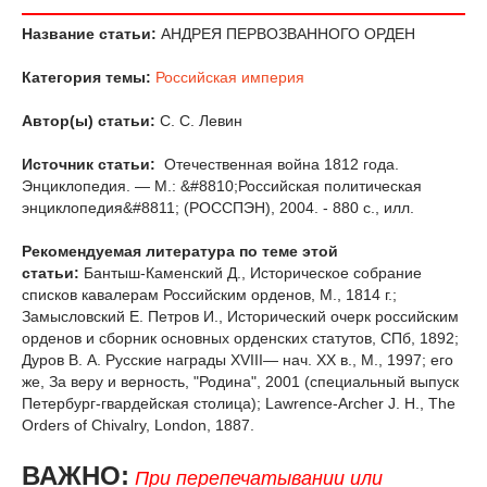
Название статьи:
АНДРЕЯ ПЕРВОЗВАННОГО ОРДЕН
Категория темы:
Российская империя
Автор(ы) статьи:
С. С. Левин
Источник статьи:
Отечественная война 1812 года.
Энциклопедия. — М.: &#8810;Российская политическая
энциклопедия&#8811; (РОССПЭН), 2004. - 880 с., илл.
Рекомендуемая литература по теме этой
статьи:
Бантыш-Каменский Д., Историческое собрание
списков кавалерам Российским орденов, М., 1814 г.;
Замысловский Е. Петров И., Исторический очерк российским
орденов и сборник основных орденских статутов, СПб, 1892;
Дуров В. А. Русские награды XVIII— нач. XX в., М., 1997; его
же, За веру и верность, "Родина", 2001 (специальный выпуск
Петербург-гвардейская столица); Lawrence-Archer J. Н., The
Orders of Chivalry, London, 1887.
ВАЖНО:
При перепечатывании или