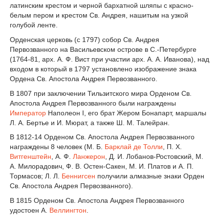
латинским крестом и черной бархатной шляпы с красно-
белым пером и крестом Св. Андрея, нашитым на узкой
голубой ленте.
Орденская церковь (с 1797) собор Св. Андрея
Первозванного на Васильевском острове в С.-Петербурге
(1764-81, арх. А. Ф. Вист при участии арх. А. А. Иванова), над
входом в который в 1797 установлено изображение знака
Ордена Св. Апостола Андрея Первозванного.
В 1807 при заключении Тильзитского мира Орденом Св.
Апостола Андрея Первозванного были награждены
Император
Наполеон I, его брат Жером Бонапарт, маршалы
Л. А. Бертье и И. Мюрат, а также Ш. М. Талейран.
В 1812-14 Орденом Св. Апостола Андрея Первозванного
награждены 8 человек (М. Б.
Барклай де Толли
, П. X.
Витгенштейн
, А. Ф.
Ланжерон
, Д. И. Лобанов-Ростовский, М.
А. Милорадович, Ф. В. Остен-Сакен, М. И. Платов и А. П.
Тормасов; Л. Л.
Беннигсен
получили алмазные знаки Орден
Св. Апостола Андрея Первозванного).
В 1815 Орденом Св. Апостола Андрея Первозванного
удостоен А.
Веллингтон
.