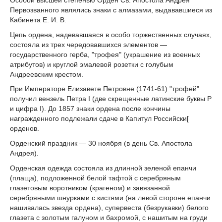
Первозванного являлись знаки с алмазами, выдававшиеся из
Кабинета Е. И. В.
Цепь ордена, надевавшаяся в особо торжественных случаях,
состояла из трех чередовавшихся элементов —
государственного герба, "трофея" (украшение из военных
атрибутов) и круглой эмалевой розетки с голубым
Андреевским крестом.
При Императоре Елизавете Петровне (1741-61) "трофей"
получил вензель Петра I (две скрещенные латинские буквы P
и цифра I). До 1857 знаки ордена после кончины
награжденного подлежали сдаче в Капитул Российски[
орденов.
Орденский праздник — 30 ноября (в день Св. Апостола
Андрея).
Орденская одежда состояла из длинной зеленой епанчи
(плаща), подложенной белой тафтой с серебряным
глазетовым воротником (крагеном) и завязанной
серебряными шнурками с кистями (на левой стороне епанчи
нашивалась звезда ордена), супервеста (безрукавки) белого
глазета с золотым галуном и бахромой, с нашитым на груди