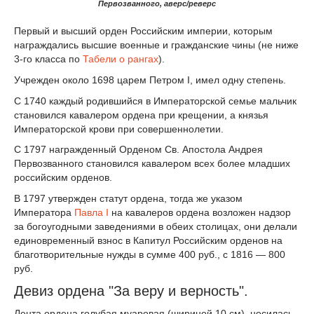
Первозванного, аверс/реверс
Первый и высший орден Российским империи, которым
награждались высшие военные и гражданские чины (не ниже
3-го класса по
Табели о рангах
).
Учрежден около 1698 царем Петром I, имел одну степень.
С 1740 каждый родившийся в Императорской семье мальчик
становился кавалером ордена при крещении, а князья
Императорской крови при совершеннолетии.
С 1797 награжденный Орденом Св. Апостола Андрея
Первозванного становился кавалером всех более младших
российским орденов.
В 1797 утвержден статут ордена, тогда же указом
Императора
Павла I
на кавалеров ордена возложен надзор
за богоугодными заведениями в обеих столицах, они делали
единовременный взнос в Капитул Российским орденов на
благотворительные нужды в сумме 400 руб., с 1816 — 800
руб.
Девиз ордена "За веру и верность".
Лента ордена голубая муаровая (шириной 10 см), носилась