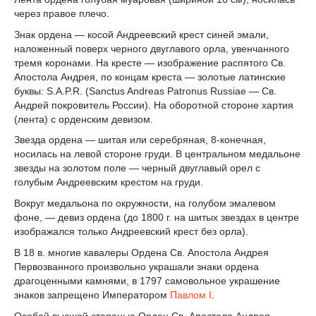
через правое плечо.
Знак ордена — косой Андреевский крест синей эмали,
наложенный поверх черного двуглавого орла, увенчанного
тремя коронами. На кресте — изображение распятого Св.
Апостола Андрея, по концам креста — золотые латинские
буквы: S.A.P.R. (Sanctus Andreas Patronus Russiae — Св.
Андрей покровитель России). На оборотной стороне хартия
(лента) с орденским девизом.
Звезда ордена — шитая или серебряная, 8-конечная,
носилась на левой стороне груди. В центральном медальоне
звезды на золотом поле — черный двуглавый орел с
голубым Андреевским крестом на груди.
Вокруг медальона по окружности, на голубом эмалевом
фоне, — девиз ордена (до 1800 г. на шитых звездах в центре
изображался только Андреевский крест без орла).
В 18 в. многие кавалеры Ордена Св. Апостола Андрея
Первозванного произвольно украшали знаки ордена
драгоценными камнями, в 1797 самовольное украшение
знаков запрещено Императором
Павлом I
.
Особой высшей степенью Орден Св. Апостола Андрея