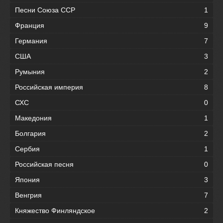
Песни Союза ССР
1
Франция
9
Германия
7
США
3
Румыния
2
Российская империя
8
СХС
0
Македония
1
Болгария
2
Сербия
1
Российская песня
0
Япония
3
Венгрия
7
Княжество Финляндское
2