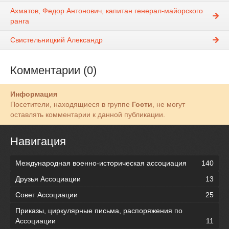
Ахматов, Федор Антонович, капитан генерал-майорского
ранга
Свистельницкий Александр
Комментарии (0)
Информация
Посетители, находящиеся в группе
Гости
, не могут
оставлять комментарии к данной публикации.
Навигация
Международная военно-историческая ассоциация
140
Друзья Ассоциации
13
Совет Ассоциации
25
Приказы, циркулярные письма, распоряжения по
Ассоциации
11