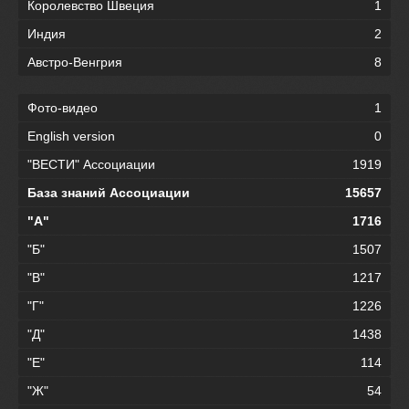
Королевство Швеция
1
Индия
2
Австро-Венгрия
8
Фото-видео
1
English version
0
"ВЕСТИ" Ассоциации
1919
База знаний Ассоциации
15657
"А"
1716
"Б"
1507
"В"
1217
"Г"
1226
"Д"
1438
"Е"
114
"Ж"
54