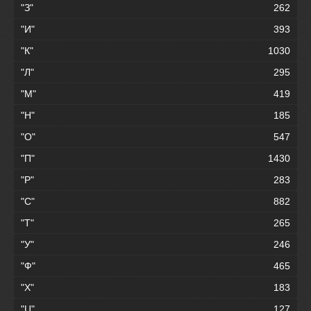
"З"
262
"И"
393
"К"
1030
"Л"
295
"М"
419
"Н"
185
"О"
547
"П"
1430
"Р"
283
"С"
882
"Т"
265
"У"
246
"Ф"
465
"Х"
183
"Ц"
127