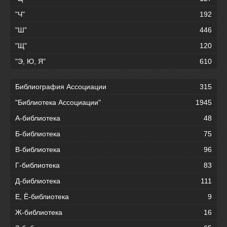
"Ч"
192
"Ш"
446
"Щ"
120
"Э, Ю, Я"
610
Библиография Ассоциации
315
"Библиотека Ассоциации"
1945
А-библиотека
48
Б-библиотека
75
В-библиотека
96
Г-библиотека
83
Д-библиотека
111
Е, Ё-библиотека
9
Ж-библиотека
16