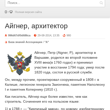
Полная версия сайта
Айгнер, архитектор
996d67df0d686ca
29-08-2014, 13:35
980
База знаний Ассоциации
/
"А"
Айгнер, Петр (Aigner, Р.), архитектор в
Варшаве, родился во второй половине
XVIII века(в 1760 годах) и принимал
участие в восстании 1794 года; умер после
1820 года, состоя в русской службе.
Он, между прочим, проектировал сооруженный в 1808 г. в
Калише, легионом генерала Заиончека, памятник Наполеону
I и памятник Копернику (1810 г.).
Как писатель, Айгнер еще более известен, чем как
строитель. Сочинения его на польском языке:
1) в 1788 г. — "Кирпичный завод», по новому, изобретенному