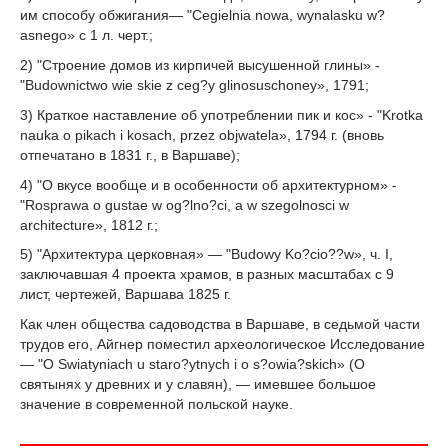
им способу обжигания— "Cegielnia nowa, wynalasku w?
asnego» с 1 л. черт.;
2) "Строение домов из кирпичей высушенной глины» -
"Budownictwo wie skie z ceg?y glinosuschoney», 1791;
3) Краткое наставление об употреблении пик и кос» - "Krotka
nauka о pikach i kosach, przez objwatela», 1794 г. (вновь
отпечатано в 1831 г., в Варшаве);
4) "О вкусе вообще и в особенности об архитектурном» -
"Rosprawa о gustae w og?lno?ci, a w szegolnosci w
architecture», 1812 г.;
5) "Архитектура церковная» — "Budowy Ko?cio??w», ч. I,
заключавшая 4 проекта храмов, в разных масштабах с 9
лист, чертежей, Варшава 1825 г.
Как член общества садоводства в Варшаве, в седьмой части
трудов его, Айгнер поместил археологическое Исследование
— "О Swiatyniach u staro?ytnych i o s?owia?skich» (О
святынях у древних и у славян), — имевшее большое
значение в современной польской науке.