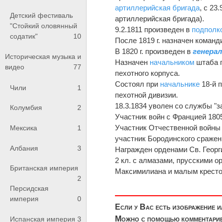
артиллерийская бригада
, с 23
Детский фестиваль
артиллерийская бригада).
"Стойкий оловянный
9.2.1811 произведен в
подполк
содатик"
10
После 1819 г. назначен коман
В 1820 г. произведен в
генера
Историческая музыка и
Назначен
начальником
штаба п
видео
77
пехотного корпуса.
Состоял при
начальнике
18-й п
Чили
1
пехотной дивизии.
18.3.1834 уволен со службы "з
Колумбия
2
Участник войн с Францией 1805,
Участник Отчественной войны 1
Мексика
1
участник Бородинского сражения
Албания
3
Награжден орденами Св. Георгия
2 кл. с алмазами, прусскими ор
Британская империя
Максимилиана и малым кресто
2
Персидская
империя
0
Если у Вас есть изображение 
Можно с помощью комментариев
Испанская империя
3