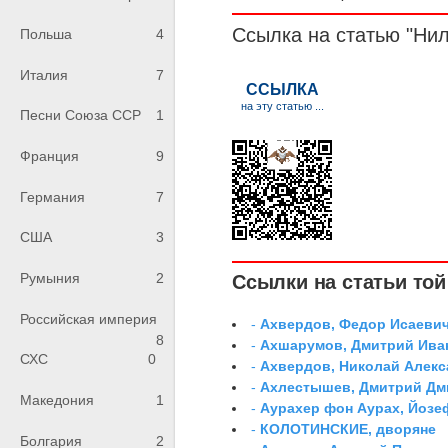
Ссылка на статью "Ни
Польша
4
Италия
7
Песни Союза ССР
1
Франция
9
Германия
7
США
3
Румыния
2
Ссылки на статьи той 
Российская империя
-
Ахвердов, Федор Исаевич
8
-
Ахшарумов, Дмитрий Иван
СХС
0
-
Ахвердов, Николай Алекс
-
Ахлестышев, Дмитрий Дми
Македония
1
-
Аурахер фон Аурах, Йозе
-
КОЛОТИНСКИЕ, дворяне
Болгария
2