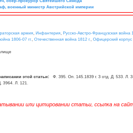
ич, обер-прокурор Святейшего Синода
граф, военный министр Австрийской империи
раторская армия
,
Инфантерия
,
Русско-Австро-Французская война 
ойна 1806-07 гг.
,
Отечественная война 1812 г.
,
Офицерский корпус
илище
написании этой статьи:
Ф. 395. Оп. 145.1839 г. 3 отд. Д. 533. Л. 3
Д. 3964. Л. 121.
атывании или цитировании статьи, ссылка на сай