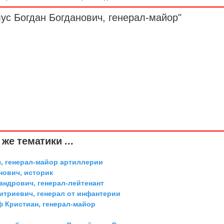
лус Богдан Богданович,
генерал-майор
"
же тематики ...
, генерал-майор артиллерии
ович, историк
андрович, генерал-лейтенант
триевич, генерал от инфантерии
ф Кристиан, генерал-майор