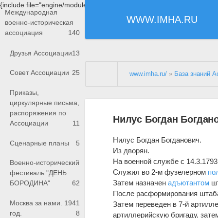
{include file="engine/modules/saperu/head.php"}
Международная
WWW.IMHA.RU
военно-историческая
ассоциация
140
Друзья Ассоциации
13
Совет Ассоциации
25
www.imha.ru/
»
База знаний А
Приказы,
циркулярные письма,
распоряжения по
Нилус Богдан Богдан
Ассоциации
11
Нилус Богдан Богданович.
Сценарные планы
5
Из дворян.
На военной службе с 14.3.1793
Военно-исторический
Служил во 2-м фузелерном
по
фестиваль "ДЕНЬ
Затем назначен
адъютантом
ш
БОРОДИНА"
62
После расформирования штаба
Москва за нами. 1941
Затем переведен в 7-й артилл
год.
8
артиллерийскую бригаду, затем