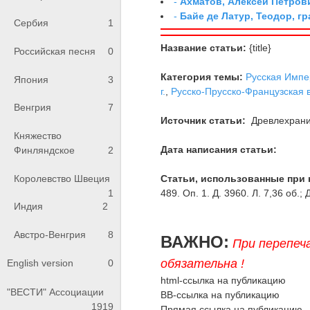
-
Ахматов, Алексей Петров
-
Байе де Латур, Теодор, 
Сербия
1
Название статьи:
{title}
Российская песня
0
Категория темы:
Русская Импе
Япония
3
г.
,
Русско-Прусско-Французская в
Венгрия
7
Источник статьи:
Древлехран
Княжество
Дата написания статьи:
Финляндское
2
Королевство Швеция
Статьи, использованные при 
1
489. Оп. 1. Д. 3960. Л. 7,36 об.; 
Индия
2
Австро-Венгрия
8
ВАЖНО:
При перепеч
обязательна !
English version
0
html-ссылка на публикацию
"ВЕСТИ" Ассоциации
BB-ссылка на публикацию
1919
Прямая ссылка на публикацию