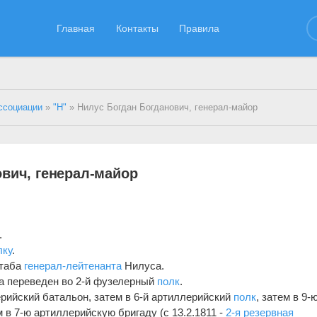
Главная
Контакты
Правила
ссоциации
»
"Н"
» Нилус Богдан Богданович, генерал-майор
ович, генерал-майор
.
лку
.
таба
генерал-лейтенанта
Нилуса.
 переведен во 2-й фузелерный
полк
.
ерийский батальон, затем в 6-й артиллерийский
полк
, затем в 9-
 в 7-ю артиллерийскую бригаду (с 13.2.1811 -
2-я резервная