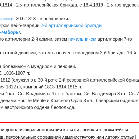
.9.1814 - 2-я артиллерийская бригада, с 18.4.1819 - 2-я гренадерс
овники
, 20.6.1813 - в полковники.
диром лейб-гвардии
2-й артиллерийской бригады
.
л-майоры
.
о артиллерии 2-й армии, затем
начальником
артиллерии 7-го
ехотной дивизии, затем назначен командиром 2-й бригады 16-й
а болезнью» с мундиром и пенсией.
 1806-1807 гг.
812 (служил в в 30-й роте 2-й резервной артиллерийской брига
 1812 г.), кампаний 1813-1814,1815 гг.
 4 кл.. Св. Владимира 4 ст. с бантом, Св. Владимира 3 ст., Св.
денами Pour le Merite и Красного Орла 3 кл., баварским орденом
м австрийского ордена Леопольда.
или дополняющая информация к статье, пришлите пожалуйста.
, персональных сообщений администратору или автору статьи!