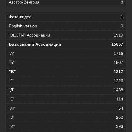
Австро-Венгрия
8
Фото-видео
1
English version
0
"ВЕСТИ" Ассоциации
1919
База знаний Ассоциации
15657
"А"
1716
"Б"
1507
"В"
1217
"Г"
1226
"Д"
1438
"Е"
114
"Ж"
54
"З"
262
"И"
393