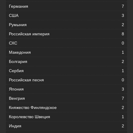
Германия
7
США
3
Румыния
2
Российская империя
8
СХС
0
Македония
1
Болгария
2
Сербия
1
Российская песня
0
Япония
3
Венгрия
7
Княжество Финляндское
2
Королевство Швеция
1
Индия
2