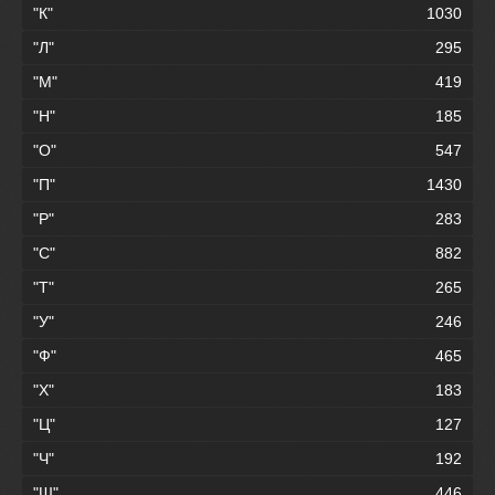
"К"
1030
"Л"
295
"М"
419
"Н"
185
"О"
547
"П"
1430
"Р"
283
"С"
882
"Т"
265
"У"
246
"Ф"
465
"Х"
183
"Ц"
127
"Ч"
192
"Ш"
446