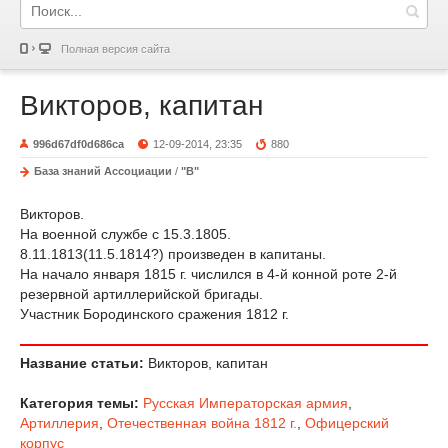
Полная версия сайта
Викторов, капитан
996d67df0d686ca
12-09-2014, 23:35
880
База знаний Ассоциации
/
"В"
Викторов.
На военной службе с 15.3.1805.
8.11.1813(11.5.1814?) произведен в капитаны.
На начало января 1815 г. числился в 4-й конной роте 2-й
резервной артиллерийской бригады.
Участник Бородинского сражения 1812 г.
Название статьи:
Викторов, капитан
Категория темы:
Русская Императорская армия
,
Артиллерия
,
Отечественная война 1812 г.
,
Офицерский
корпус