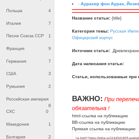
-
Аурахер фон Аурах, Йозе
Польша
4
Название статьи:
{title}
Италия
7
Категория темы:
Русская Импе
Песни Союза ССР
1
Офицерский корпус
Франция
9
Источник статьи:
Древлехран
Германия
7
Дата написания статьи:
США
3
Статьи, использованные при 
Румыния
2
ВАЖНО:
При перепеч
Российская империя
8
обязательна !
СХС
0
html-ссылка на публикацию
BB-ссылка на публикацию
Македония
1
Прямая ссылка на публикацию
Болгария
2