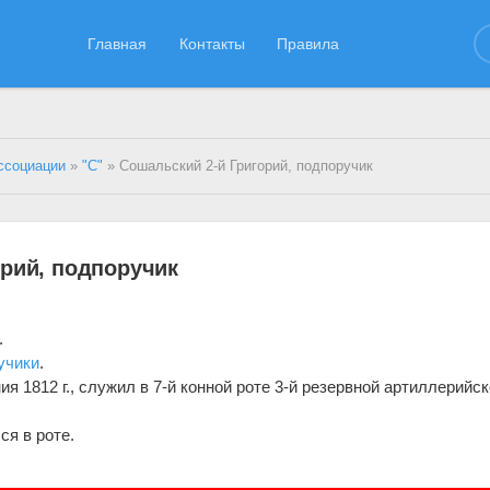
Главная
Контакты
Правила
ссоциации
»
"С"
» Сошальский 2-й Григорий, подпоручик
орий, подпоручик
.
учики
.
я 1812 г., служил в 7-й конной роте 3-й резервной артиллерийс
ся в роте.