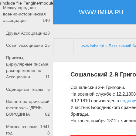
{include file="engine/modules/saperu/head.php"}
Международная
WWW.IMHA.RU
военно-историческая
ассоциация
140
Друзья Ассоциации
13
Совет Ассоциации
25
www.imha.ru/
»
База знаний А
Приказы,
циркулярные письма,
распоряжения по
Сошальский 2-й Григ
Ассоциации
11
Сошальский 2-й Григорий.
Сценарные планы
5
На военной службе с 12.2.1808
9.12.1810 произведен в
подпор
Военно-исторический
Участник Бородинского сражени
фестиваль "ДЕНЬ
бригады.
БОРОДИНА"
62
На конец ноября 1812 г. числил
Москва за нами. 1941
год.
8