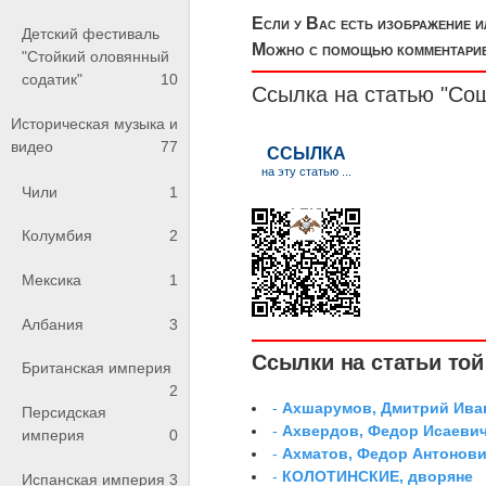
Если у Вас есть изображение 
Детский фестиваль
Можно с помощью комментариев
"Стойкий оловянный
содатик"
10
Ссылка на статью "Со
Историческая музыка и
видео
77
Чили
1
Колумбия
2
Мексика
1
Албания
3
Ссылки на статьи той 
Британская империя
2
-
Ахшарумов, Дмитрий Иван
Персидская
-
Ахвердов, Федор Исаевич
империя
0
-
Ахматов, Федор Антонович
-
КОЛОТИНСКИЕ, дворяне
Испанская империя
3