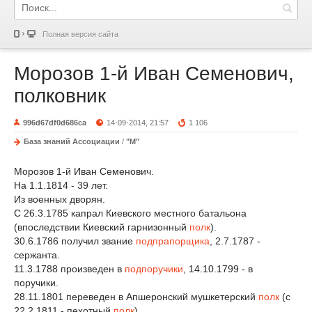
Полная версия сайта
Морозов 1-й Иван Семенович,
полковник
996d67df0d686ca
14-09-2014, 21:57
1 106
База знаний Ассоциации
/
"М"
Морозов 1-й Иван Семенович.
На 1.1.1814 - 39 лет.
Из военных дворян.
С 26.3.1785 капрал Киевского местного батальона
(впоследствии Киевский гарнизонный
полк
).
30.6.1786 получил звание
подпрапорщика
, 2.7.1787 -
сержанта.
11.3.1788 произведен в
подпоручики
, 14.10.1799 - в
поручики.
28.11.1801 переведен в Апшеронский мушкетерский
полк
(с
22.2.1811 - пехотный
полк
).