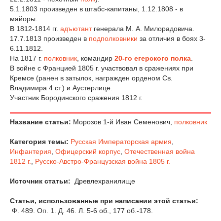
5.1.1803 произведен в штабс-капитаны, 1.12.1808 - в
майоры.
В 1812-1814 гг.
адъютант
генерала М. А. Милорадовича.
17.7.1813 произведен в
подполковники
за отличия в боях 3-
6.11.1812.
На 1817 г.
полковник
, командир
20-го егерского полка
.
В войне с Францией 1805 г. участвовал в сражениях при
Кремсе (ранен в затылок, награжден орденом Св.
Владимира 4 ст.) и Аустерлице.
Участник Бородинского сражения 1812 г.
Название статьи:
Морозов 1-й Иван Семенович,
полковник
Категория темы:
Русская Императорская армия
,
Инфантерия
,
Офицерский корпус
,
Отечественная война
1812 г.
,
Русско-Австро-Французская война 1805 г.
Источник статьи:
Древлехранилище
Статьи, использованные при написании этой статьи:
Ф. 489. Оп. 1. Д. 46. Л. 5-6 об., 177 об.-178.