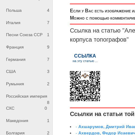
Польша
4
Если у Вас есть изображение 
Можно с помощью комментариев
Италия
7
Ссылка на статью "Ал
Песни Союза ССР
1
корпуса топографов"
Франция
9
Германия
7
США
3
Румыния
2
Российская империя
8
СХС
0
Ссылки на статьи той 
Македония
1
-
Ахшарумов, Дмитрий Иван
Болгария
2
-
Ахвердов, Федор Исаевич