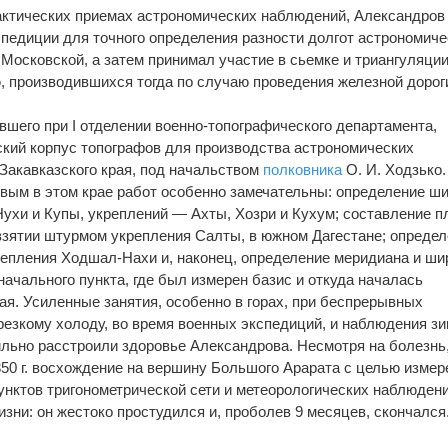
актических приемах астрономических наблюдений, Александров
кспедиции для точного определения разности долгот астрономич
Московской, а затем принимал участие в сьемке и триангуляци
 производившихся тогда по случаю проведения железной дорог
явшего при I отделении военно-топографического департамента,
ский корпус топографов для производства астрономических
Закавказского края, под начальством
полковника
О. И. Ходзько.
вым в этом крае работ особенно замечательны: определение ш
Нухи и Купы, укреплений — Ахты, Хозри и Кухум; составление п
взятии штурмом укрепления Салты, в южном Дагестане; опреде
репления Ходшал-Нахи и, наконец, определение меридиана и ш
ачального пункта, где был измерен базис и откуда началась
ая. Усиленные занятия, особенно в горах, при беспрерывных
 резкому холоду, во время военных экспедиций, и наблюдения з
сильно расстроили здоровье Александрова. Несмотря на болезнь,
1850 г. восхождение на вершину Большого Арарата с целью измер
унктов тригонометрической сети и метеорологических наблюдени
зни: он жестоко простудился и, проболев 9 месяцев, скончался