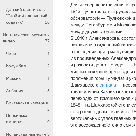
Для усовершенствования в пр
Детский фестиваль
1843 г. участвовал в трудах э
"Стойкий оловянный
обсерваторий — Пулковской и 
содатик"
10
между Петербургом и Москвою,
между двумя столицами.
Историческая музыка и
В 1846 г. Александрова, состо
видео
77
назначили в отдельный кавказ
наблюдений при триангуляции 
Чили
1
Из произведенных Александро
и разности долгот городов — 
Колумбия
2
минных подкопов при осаде и 
положения горы Турчидаг и ук
Мексика
1
Шамхарского
сигнала
— первон
Албания
3
триангуляция Закавказского кр
переходах от томящего зноя к
Британская империя
1848 г. на Шамхарской степи 
2
совершил, однако, в августе 
Персидская
вертикальных углов главных п
империя
0
это восхождение стоило ему жи
Испанская империя
3