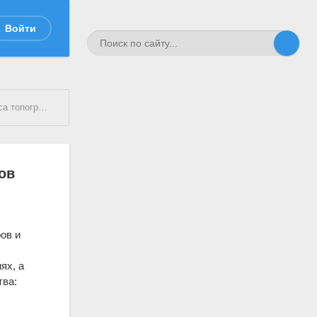
Войти
опографов
ов
фов и
ях, a
тва: