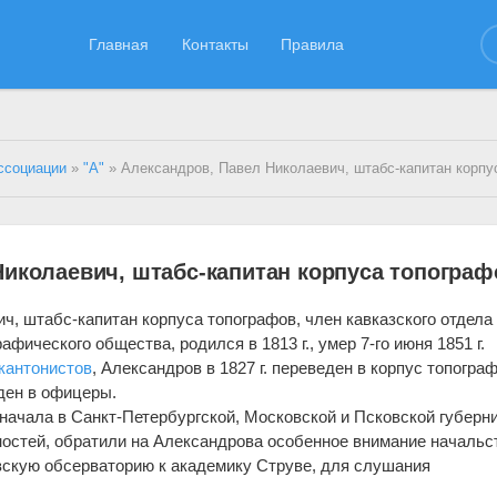
Главная
Контакты
Правила
ссоциации
»
"А"
» Александров, Павел Николаевич, штабс-капитан корпуса т
Николаевич, штабс-капитан корпуса топограф
ч, штабс-капитан корпуса топографов, член кавказского отдела
фического общества, родился в 1813 г., умер 7-го июня 1851 г.
кантонистов
, Александров в 1827 г. переведен в корпус топогра
еден в офицеры.
начала в Санкт-Петербургской, Московской и Псковской губерни
тностей, обратили на Александрова особенное внимание начальс
вскую обсерваторию к академику Струве, для слушания