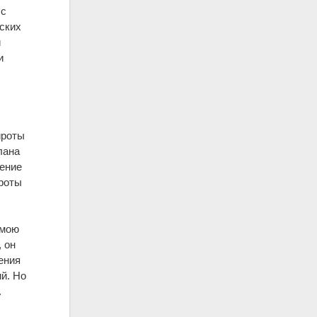
 с
еских
и
и
ироты
лана
ление
ироты
имою
 он
ения
й. Но
.