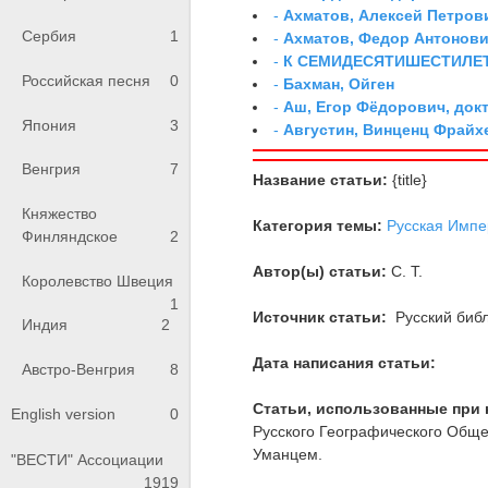
-
Ахматов, Алексей Петров
Сербия
1
-
Ахматов, Федор Антонович
-
К СЕМИДЕСЯТИШЕСТИЛЕ
Российская песня
0
-
Бахман, Ойген
-
Аш, Егор Фёдорович, док
Япония
3
-
Августин, Винценц Фрайх
Венгрия
7
Название статьи:
{title}
Княжество
Категория темы:
Русская Импе
Финляндское
2
Автор(ы) статьи:
С. Т.
Королевство Швеция
1
Источник статьи:
Русский библ
Индия
2
Дата написания статьи:
Австро-Венгрия
8
Статьи, использованные при 
English version
0
Русского Географического Общес
Уманцем.
"ВЕСТИ" Ассоциации
1919