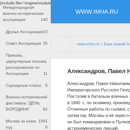
{include file="engine/modules/saperu/head.php"}
Международная
WWW.IMHA.RU
военно-историческая
ассоциация
140
Друзья Ассоциации
13
Совет Ассоциации
25
www.imha.ru/
»
База знаний А
Приказы,
циркулярные письма,
распоряжения по
Александров, Павел 
Ассоциации
11
Александров, Павел Николаеви
Сценарные планы
5
Императорского Русского Геогра
Поступив в батальон военных
Военно-исторический
в 1840 г., по экзамену, произв
фестиваль "ДЕНЬ
Отличные работы по сьемке, с
БОРОДИНА"
62
затем гор. Москвы и её окрес
Москва за нами. 1941
он был командирован в Пулко
год.
8
астрономических лекций.