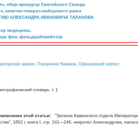
ич, обер-прокурор Святейшего Синода
, капитан генерал-майорского ранга
ТИЮ АЛЕКСАНДРА ИВАНОВИЧА ТАЛАНОВА
тор медицины,
ерр фон, фельдцейхмейстер
раторская армия
,
Покорение Кавказа
,
Офицерский корпус
иографический словарь. т. 1
написании этой статьи:
"Записки Кавказского отдела Император
тва", 1852 г. книга I, стр. 241—246, некролог Александрова, напи