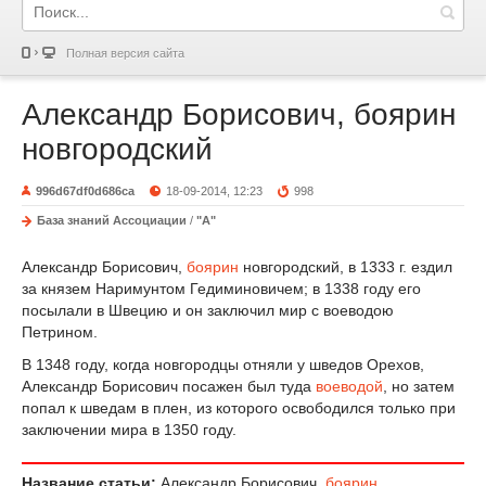
Полная версия сайта
Александр Борисович, боярин
новгородский
996d67df0d686ca
18-09-2014, 12:23
998
База знаний Ассоциации
/
"А"
Александр Борисович,
боярин
новгородский, в 1333 г. ездил
за князем Наримунтом Гедиминовичем; в 1338 году его
посылали в Швецию и он заключил мир с воеводою
Петрином.
В 1348 году, когда новгородцы отняли у шведов Орехов,
Александр Борисович посажен был туда
воеводой
, но затем
попал к шведам в плен, из которого освободился только при
заключении мира в 1350 году.
Название статьи:
Александр Борисович,
боярин