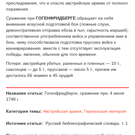
пресл
е
дование, что и спасло австрийскую армию от полного
поражения.
Сражение при
ГОГЕНФРИДБЕРГЕ
обращает на себя
внимание искусной подготовкой боя (ложные слухи,
демонстративная отправка обоза в тыл, скрытность маршей),
соотв
е
тственное употреблением войск и управлением ими в
бою, чему способствовала подготовка прусских войск к
маневрированию; вм
е
ст
е
с т
е
м отсутствует эксплуатация
поб
е
ды, явление, обычное для того времени.
Потери: австрийцев убитых, раненных и пл
е
нных — 10 т.,
саксонцев — до 5 т., пруссаков — около 5 т., причем им
досталось 66 знамен и 45 орудий.
Название статьи:
Гогенфридберге, сражение при, 4 июня
1748 г.
Категория темы:
Австрийская армия
,
Германская империя
Источник статьи:
Русский библиографический словарь. т. 1