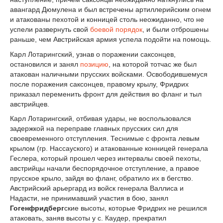
авангард Дюмулена и был встр
е
чены артиллерийским огнем
и атакованы п
е
хотой и конницей столь неожиданно, что не
усп
е
ли развернуть свой
боевой порядок
, и были отброшены
раньше, ч
е
м Австрийская армия усп
е
ла подойти на помощь.
Карл Лотарингский, узнав о поражении саксонцев,
остановился и занял
позицию
, на которой тотчас же был
атакован наличными прусских войсками. Освободившемуся
посл
е
поражения саксонцев, правому крылу, Фридрих
приказал перем
е
нить фронт для д
е
йствия во фланг и тыл
австрийцев.
Карл Лотарингский, отбивая удары, не воспользовался
задержкой на переправ
е
главных прусских сил для
своевременного отступления. Т
е
снимые с фронта левым
крылом (гр. Нассауского) и атакованные конницей генерала
Геслера, который прошел через интервалы своей п
е
хоты,
австрийцы начали беспорядочное отступление, а правое
прусское крыло, зайдя во фланг, обратило их в б
е
гство.
Австрийский арьергард из войск генерала Валлиса и
Надасти, не принимавший участия в бою, занял
Гогенфридберг
ские высоты, которые Фридрих не р
е
шился
атаковать, заняв высоты у с. Каудер, прекратил