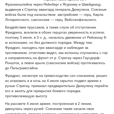
Франкенштейна через Рейнберг к Ягурнику и Швейдницу,
выдвинув к Стригау авангард генерала Дюмулена. Союзные
войска были под начальством: австрийские — герц. Карла
Лотарингского, саксонские — герц. Вейссенфельского.
Безд
е
йствие пруссаков, а также слухи об отступлении
Фридриха, вселили в обоих герцогах ув
е
ренность в усп
е
х
е
;
поэтому 3 июня, в 3 ч. д., началось движение от Рейхенау 8-
ю колоннами, но без должного порядка. Между т
е
м,
Фридрих, находясь при авангард
е
и наблюдая за
противником, отчетливо вид
е
л, как колонны спускались с гор
и направлялись на фронт от р. Стригау через Гаусдорф-
Роншток, а левое крыло (саксонские войска) протягивалось
до Пильграмсгайна.
Фридрих, несмотря на превосходство сил союзников, р
е
шил
их атаковать и в ночь на 4 июня скрытно подвел армию к
ручью Стригау, приказал предварительно Дюмулену перейти
его и занять для прикрытия боевого порядка
противолежащую высоту.
На рассв
е
т
е
4 июня армия, построенная в 2 линии,
двинулась через ручей. Союзники также начали свое
наступление, причем саксонцы неожиданно наткнулись на