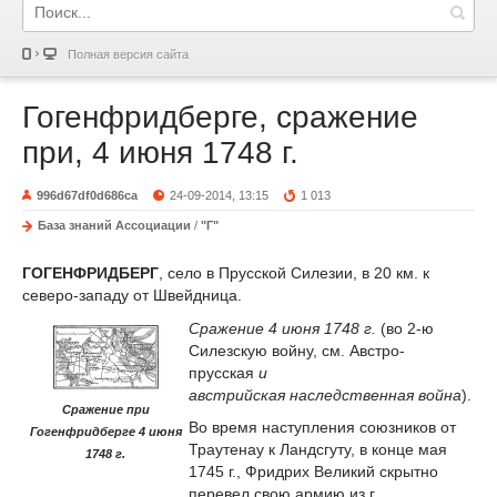
Полная версия сайта
Гогенфридберге, сражение
при, 4 июня 1748 г.
996d67df0d686ca
24-09-2014, 13:15
1 013
База знаний Ассоциации
/
"Г"
ГОГЕНФРИДБЕРГ
, село в Прусской Силезии, в 20 км. к
северо-западу от Швейдница.
Сражение 4 июня 1748 г.
(во 2-ю
Силезскую войну, см.
Австро-
прусская
и
австрийская
насл
е
дственная война
).
Сражение при
Во время наступления союзников от
Гогенфридберге 4 июня
Траутенау к Ландсгуту, в конц
е
мая
1748 г.
1745 г., Фридрих Великий скрытно
перевел свою армию из г.