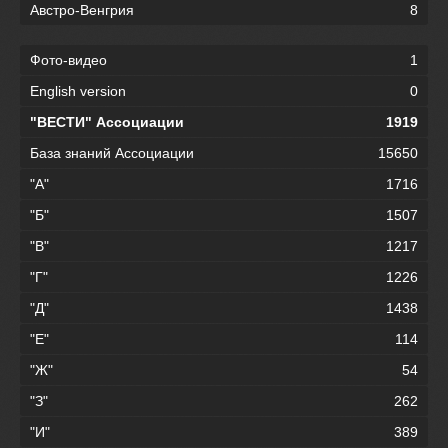
Австро-Венгрия
8
Фото-видео
1
English version
0
"ВЕСТИ" Ассоциации
1919
База знаний Ассоциации
15650
"А"
1716
"Б"
1507
"В"
1217
"Г"
1226
"Д"
1438
"Е"
114
"Ж"
54
"З"
262
"И"
389