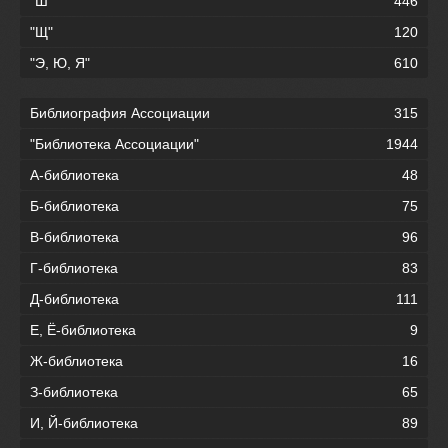
"Ш"
446
"Щ"
120
"Э, Ю, Я"
610
Библиография Ассоциации
315
"Библиотека Ассоциации"
1944
А-библиотека
48
Б-библиотека
75
В-библиотека
96
Г-библиотека
83
Д-библиотека
111
Е, Ё-библиотека
9
Ж-библиотека
16
З-библиотека
65
И, Й-библиотека
89