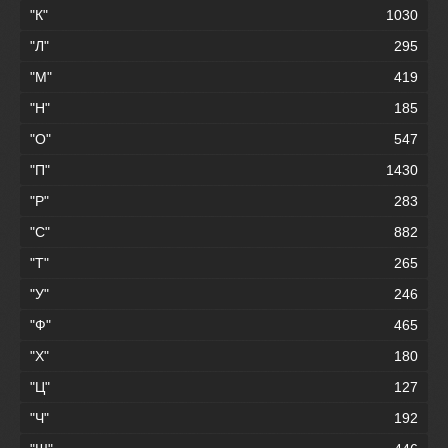
"К"
1030
"Л"
295
"М"
419
"Н"
185
"О"
547
"П"
1430
"Р"
283
"С"
882
"Т"
265
"У"
246
"Ф"
465
"Х"
180
"Ц"
127
"Ч"
192