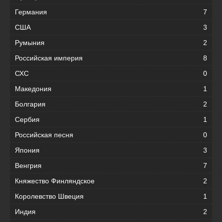
Германия
7
США
3
Румыния
2
Российская империя
8
СХС
0
Македония
1
Болгария
2
Сербия
1
Российская песня
0
Япония
3
Венгрия
7
Княжество Финляндское
2
Королевство Швеция
1
Индия
2