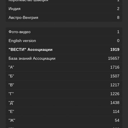
Индия
2
Австро-Венгрия
8
Фото-видео
1
English version
0
"ВЕСТИ" Ассоциации
1919
База знаний Ассоциации
15657
"А"
1716
"Б"
1507
"В"
1217
"Г"
1226
"Д"
1438
"Е"
114
"Ж"
54