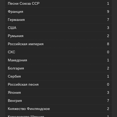
Песни Союза ССР
1
Франция
9
Германия
7
США
3
Румыния
2
Российская империя
8
СХС
0
Македония
1
Болгария
2
Сербия
1
Российская песня
0
Япония
3
Венгрия
7
Княжество Финляндское
2
Королевство Швеция
1