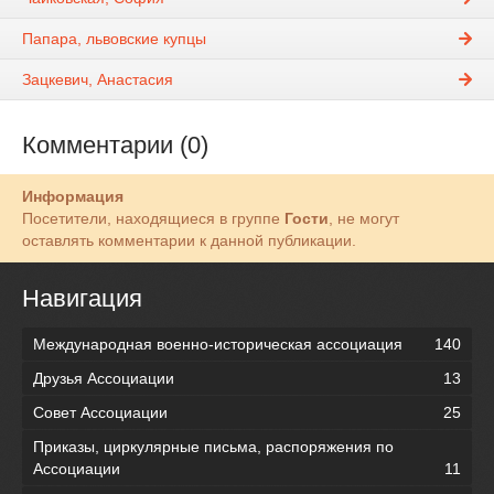
Папара, львовские купцы
Зацкевич, Анастасия
Комментарии (0)
Информация
Посетители, находящиеся в группе
Гости
, не могут
оставлять комментарии к данной публикации.
Навигация
Международная военно-историческая ассоциация
140
Друзья Ассоциации
13
Совет Ассоциации
25
Приказы, циркулярные письма, распоряжения по
Ассоциации
11