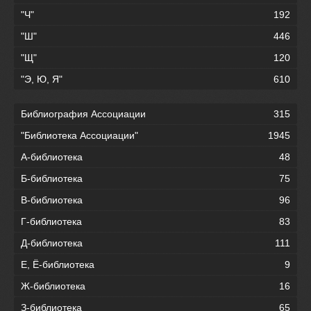
"Ч"
192
"Ш"
446
"Щ"
120
"Э, Ю, Я"
610
Библиография Ассоциации
315
"Библиотека Ассоциации"
1945
А-библиотека
48
Б-библиотека
75
В-библиотека
96
Г-библиотека
83
Д-библиотека
111
Е, Ё-библиотека
9
Ж-библиотека
16
З-библиотека
65