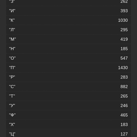
"З"
262
"И"
393
"К"
1030
"Л"
295
"М"
419
"Н"
185
"О"
547
"П"
1430
"Р"
283
"С"
882
"Т"
265
"У"
246
"Ф"
465
"Х"
183
"Ц"
127