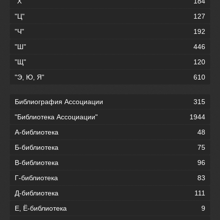
"Х"
184
"Ц"
127
"Ч"
192
"Ш"
446
"Щ"
120
"Э, Ю, Я"
610
Библиография Ассоциации
315
"Библиотека Ассоциации"
1944
А-библиотека
48
Б-библиотека
75
В-библиотека
96
Г-библиотека
83
Д-библиотека
111
Е, Ё-библиотека
9