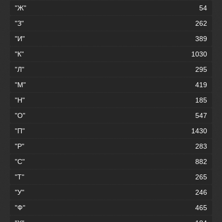
"Ж"
54
"З"
262
"И"
389
"К"
1030
"Л"
295
"М"
419
"Н"
185
"О"
547
"П"
1430
"Р"
283
"С"
882
"Т"
265
"У"
246
"Ф"
465