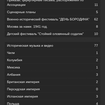
Приказы, циркулярные письма, распоряжения по
Ассоциации
11
Сценарные планы
5
Военно-исторический фестиваль "ДЕНЬ БОРОДИНА"
62
Москва за нами. 1941 год.
8
Детский фестиваль "Стойкий оловянный содатик"
10
Историческая музыка и видео
77
Чили
1
Колумбия
2
Мексика
1
Албания
3
Британская империя
2
Персидская империя
0
Испанская империя
3
Польша
4