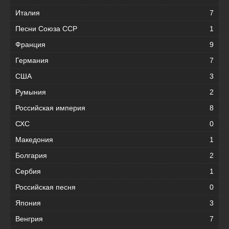
Италия
7
Песни Союза ССР
1
Франция
9
Германия
7
США
3
Румыния
2
Российская империя
8
СХС
0
Македония
1
Болгария
2
Сербия
1
Российская песня
0
Япония
3
Венгрия
7