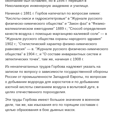
окончании был оставлен, но в 1894 г. перешел в
Николаевскую инженерную академию и училище.
Начиная с 1881 г. Горбов напечатал по вопросам химии:
"Кислоты-окиси и гидрокситетровые" в "Журнале русского
физическо-химического общества" и "Закон фаз" в "Физико-
математическом ежегоднике" 1889 г.; "Способ определения
качеств воздуха с помощью марганцево-калиевой соли" — в
"Журнале русского общества охраны народного здравия"
1902 г.; "Статистический характер физико-химического
равновесия" — в. "Журнале русского физическо-химического
общества" в 1904 г.; и "О составе инвариантных систем и
эвтектических точек", там же, начиная с 1908 г.
Из ненапечатанных трудов Горбова надлежит указать на
записки по вопросу о зависимости государственной обороны
России от промышленности Западной Европы, по вопросам
о добывании водорода для аэростатов и по добыванию
азотной кислоты сжиганием воздуха в вольтовой дуге, в
целях отечественного пороходелия.
Эти труды Горбова имеют большое значение в военном
деле, так же, как изыскания его по горящим составам с
целью образования в бою дымных масок.