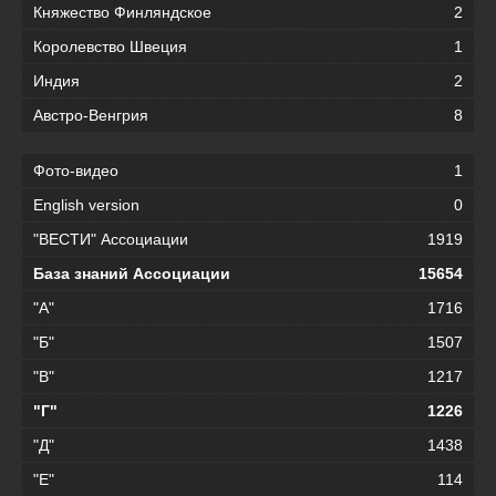
Княжество Финляндское
2
Королевство Швеция
1
Индия
2
Австро-Венгрия
8
Фото-видео
1
English version
0
"ВЕСТИ" Ассоциации
1919
База знаний Ассоциации
15654
"А"
1716
"Б"
1507
"В"
1217
"Г"
1226
"Д"
1438
"Е"
114