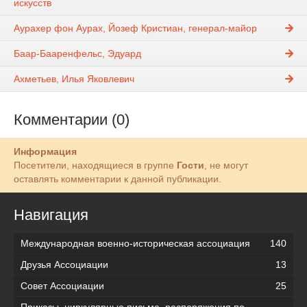
искусств
Аурахер фон Аурах, Йозеф Кристиан, генерал-майор
Баар-Бааренфельс, Эдуард
Ахметьев, Илья Яковлевич
Комментарии (0)
Информация
Посетители, находящиеся в группе
Гости
, не могут
оставлять комментарии к данной публикации.
Навигация
Международная военно-историческая ассоциация
140
Друзья Ассоциации
13
Совет Ассоциации
25