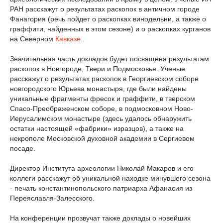
РАН расскажут о результатах раскопок в античном городе
Фанагория (речь пойдет о раскопках винодельни, а также о
граффити, найденных в этом сезоне) и о раскопках курганов
на Северном
Кавказе
.
Значительная часть докладов будет посвящена результатам
раскопок в Новгороде, Твери и Подмосковье. Ученые
расскажут о результатах раскопок в Георгиевском соборе
новгородского Юрьева монастыря, где были найдены
уникальные фрагменты фресок и граффити, в тверском
Спасо-Преображенском соборе, в подмосковном Ново-
Иерусалимском монастыре (здесь удалось обнаружить
остатки настоящей «фабрики» изразцов), а также на
некрополе Московской духовной академии в Сергиевом
посаде.
Директор Института археологии Николай Макаров и его
коллеги расскажут об уникальной находке минувшего сезона
- печать константинопольского патриарха Афанасия из
Переяславля-Залесского.
На конференции прозвучат также доклады о новейших