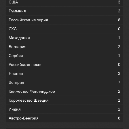
США
3
Румыния
2
Российская империя
8
СХС
0
Македония
1
Болгария
2
Сербия
1
Российская песня
0
Япония
3
Венгрия
7
Княжество Финляндское
2
Королевство Швеция
1
Индия
2
Австро-Венгрия
8