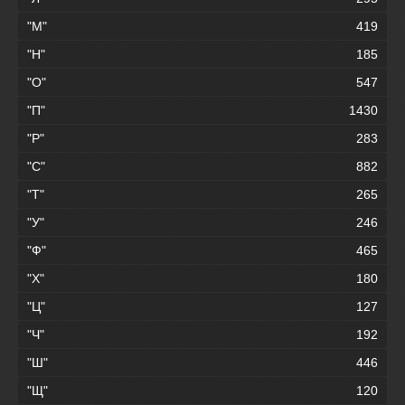
"М"
419
"Н"
185
"О"
547
"П"
1430
"Р"
283
"С"
882
"Т"
265
"У"
246
"Ф"
465
"Х"
180
"Ц"
127
"Ч"
192
"Ш"
446
"Щ"
120