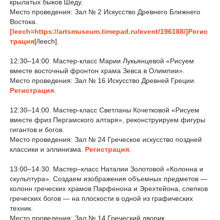
крылатых быков Шеду.
Место проведения: Зал № 2 Искусство Древнего Ближнего
Востока.
[leech=https://artsmuseum.timepad.ru/event/196188/]
Регис
трация
[/leech].
12:30–14:00. Мастер-класс Марии Лукьянцевой «Рисуем
вместе восточный фронтон храма Зевса в Олимпии».
Место проведения: Зал № 16 Искусство Древней Греции.
Регистрация
.
12:30–14:00. Мастер-класс Светланы Кочетковой «Рисуем
вместе фриз Пергамского алтаря», реконструируем фигуры
гигантов и богов.
Место проведения: Зал № 24 Греческое искусство поздней
классики и эллинизма.
Регистрация
.
13:00–14:30. Мастер–класс Наталии Золотовой «Колонна и
скульптура». Создаем изображения объемных предметов —
колонн греческих храмов Парфенона и Эрехтейона, слепков
греческих богов — на плоскости в одной из графических
техник.
Место проведения: Зал № 14 Греческий дворик.