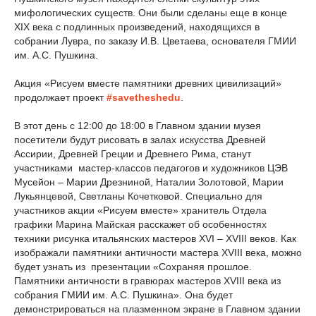
мифологических существ. Они были сделаны еще в конце
XIX века с подлинных произведений, находящихся в
собрании Лувра, по заказу И.В. Цветаева, основателя ГМИИ
им. А.С. Пушкина.
Акция «Рисуем вместе памятники древних цивилизаций»
продолжает проект
#savetheshedu
.
В этот день с 12:00 до 18:00 в Главном здании музея
посетители будут рисовать в залах искусства Древней
Ассирии, Древней Греции и Древнего Рима, станут
участниками мастер-классов педагогов и художников ЦЭВ
Мусейон – Марии Дрезниной, Наталии Золотовой, Марии
Лукьянцевой, Светланы Кочетковой. Специально для
участников акции «Рисуем вместе» хранитель Отдела
графики Марина Майская расскажет об особенностях
техники рисунка итальянских мастеров XVI – XVIII веков. Как
изображали памятники античности мастера XVIII века, можно
будет узнать из презентации «Сохраняя прошлое.
Памятники античности в гравюрах мастеров XVIII века из
собрания ГМИИ им. А.С. Пушкина». Она будет
демонстрироваться на плазменном экране в Главном здании