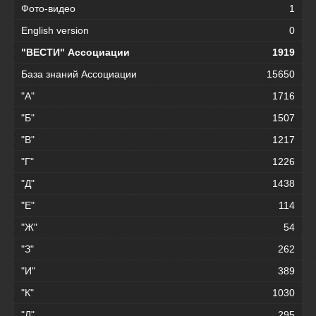
Фото-видео
1
English version
0
"ВЕСТИ" Ассоциации
1919
База знаний Ассоциации
15650
"А"
1716
"Б"
1507
"В"
1217
"Г"
1226
"Д"
1438
"Е"
114
"Ж"
54
"З"
262
"И"
389
"К"
1030
"Л"
295