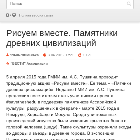
Полная версия сайта
Рисуем вместе. Памятники
древних цивилизаций
996d67df0d686ca
3-04-2015, 17:21
1 129
"ВЕСТИ" Ассоциации
5 апреля 2015 года ГМИИ им. А.С. Пушкина проводит
традиционную акцию «Рисуем вместе». Ее тема – «Пятники
древних цивилизаций». Недавно ГМИИ им. А.С. Пушкина
предложил посетителям стать участниками проекта
#savetheshedu в поддержку памятников Ассирийской
культуры, разрушенных в феврале - марте 2015 года в
Нимруде, Хорсабаде и Мосуле. Среди уничтоженных
произведений искусства были изваяния крылатых быков с
головой человека (шеду). Такие скульптуры охраняли входы
во дворцы и въезды в древние города. В экспозиции
Пушкинского музея находятся слепки скульптур этих