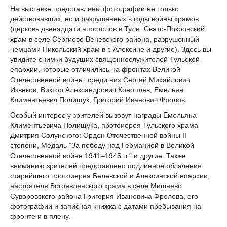
На выставке представлены фотографии не только
действовавших, но и разрушенных в годы войны храмов
(церковь двенадцати апостолов в Туле, Свято-Покровский
храм в селе Сергиево Веневского района, разрушенный
немцами Никольский храм в г. Алексине и другие). Здесь вы
увидите снимки будущих священнослужителей Тульской
епархии, которые отличились на фронтах Великой
Отечественной войны, среди них Сергей Михайлович
Извеков, Виктор Александрович Коноплев, Емельян
Климентьевич Полищук, Григорий Иванович Фролов.
Особый интерес у зрителей вызовут награды Емельяна
Климентьевича Полищука, протоиерея Тульского храма
Дмитрия Солунского: Орден Отечественной войны II
степени, Медаль "За победу над Германией в Великой
Отечественной войне 1941–1945 гг." и другие. Также
вниманию зрителей представлено подлинное облачение
старейшего протоиерея Белевской и Алексинской епархии,
настоятеля Богоявленского храма в селе Мишнево
Суворовского района Григория Ивановича Фролова, его
фотографии и записная книжка с датами пребывания на
фронте и в плену.