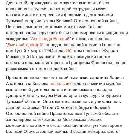
Для гостей, пришедших на открытие выставки, была
проведена экскурсия, на которой сотрудники музея
познакомили с интересными фактами о деятельности
Тульской епархии в годы Великой Отечественной войны.
Церковь помогала не только молитвами. Так, на
пожертвования верующих были сформированы авиационная
эскадрилья "
Александр Невский
" и танковая колонна
"
Дмитрий Донской
", переданная нашей армии в Горелках
под Тулой 7 марта 1944 года.
Об
этом написал "Журнал
Московской Патриархии". В рамках экскурсии гостям
показали фрагмент интервью с Григорием Фроловым, где он
рассказывал о тяжелых днях войны.
Приветственным словом гостей выставки встретила Лариса
Анатольевна Козлова,
начальник
отдела развития музейно-
выставочной деятельности и исторического наследия
Департамента культуры Министерства культуры и туризма
Тульской области. Она отметила важность и уникальность
данной выставки. "В год 70-летия Победы в Великой
Отечественной войне Правительством Тульской области
запланировано открытие на Московском вокзале
мемориального комплекса, посвященного тулякам-героям
Великой Отечественной войны. В состав мемориального