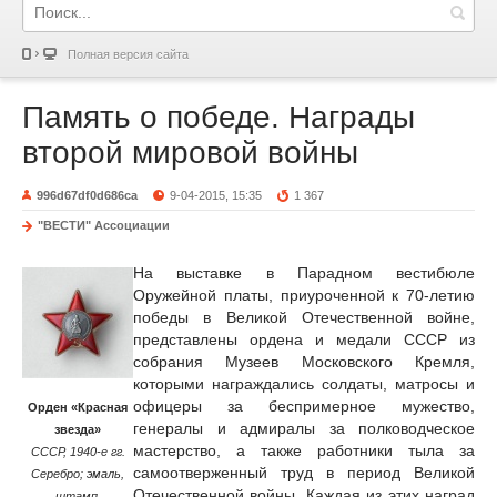
Полная версия сайта
Память о победе. Награды
второй мировой войны
996d67df0d686ca
9-04-2015, 15:35
1 367
"ВЕСТИ" Ассоциации
На выставке в Парадном вестибюле
Оружейной платы, приуроченной к 70-летию
победы в Великой Отечественной войне,
представлены ордена и медали СССР из
собрания Музеев Московского Кремля,
которыми награждались солдаты, матросы и
офицеры за беспримерное мужество,
Орден «Красная
генералы и адмиралы за полководческое
звезда»
мастерство, а также работники тыла за
СССР, 1940-е гг.
самоотверженный труд в период Великой
Серебро; эмаль,
Отечественной войны. Каждая из этих наград
штамп.