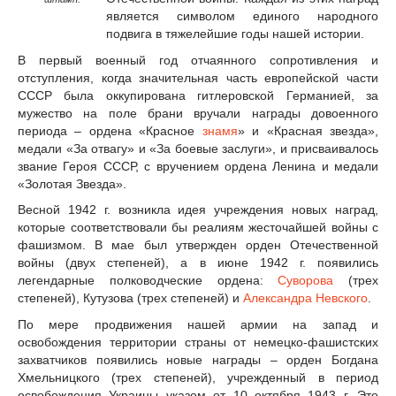
является символом единого народного
подвига в тяжелейшие годы нашей истории.
В первый военный год отчаянного сопротивления и
отступления, когда значительная часть европейской части
СССР была оккупирована гитлеровской Германией, за
мужество на поле брани вручали награды довоенного
периода – ордена «Красное
знамя
» и «Красная звезда»,
медали «За отвагу» и «За боевые заслуги», и присваивалось
звание Героя СССР, с вручением ордена Ленина и медали
«Золотая Звезда».
Весной 1942 г. возникла идея учреждения новых наград,
которые соответствовали бы реалиям жесточайшей войны с
фашизмом. В мае был утвержден орден Отечественной
войны (двух степеней), а в июне 1942 г. появились
легендарные полководческие ордена:
Суворова
(трех
степеней), Кутузова (трех степеней) и
Александра Невского
.
По мере продвижения нашей армии на запад и
освобождения территории страны от немецко-фашистских
захватчиков появились новые награды – орден Богдана
Хмельницкого (трех степеней), учрежденный в период
освобождения Украины указом от 10 октября 1943 г. Это