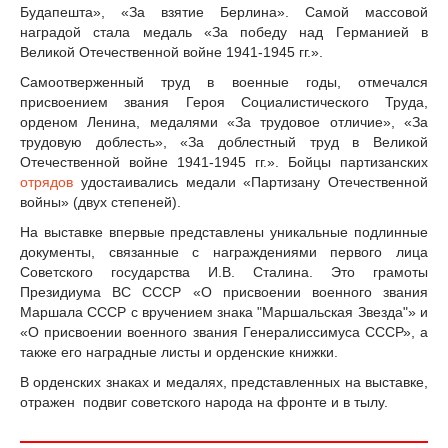
Будапешта», «За взятие Берлина». Самой массовой
наградой стала медаль «За победу над Германией в
Великой Отечественной войне 1941-1945 гг.».
Самоотверженный труд в военные годы, отмечался
присвоением звания Героя Социалистического Труда,
орденом Ленина, медалями «За трудовое отличие», «За
трудовую доблесть», «За доблестный труд в Великой
Отечественной войне 1941-1945 гг.». Бойцы партизанских
отрядов
удостаивались медали «Партизану Отечественной
войны» (двух степеней).
На выставке впервые представлены уникальные подлинные
документы, связанные с награждениями первого лица
Советского государства И.В. Сталина. Это грамоты
Президиума ВС СССР «О присвоении военного звания
Маршала СССР с вручением знака "Маршальская Звезда"» и
«О присвоении военного звания Генералиссимуса СССР», а
также его наградные листы и орденские книжки.
В орденских знаках и медалях, представленных на выставке,
отражен подвиг советского народа на фронте и в тылу.