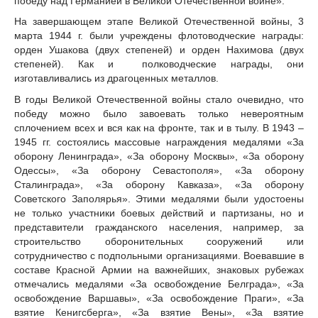
победу над Германией в Великой Отечественной войне».
На завершающем этапе Великой Отечественной войны, 3
марта 1944 г. были учреждены флотоводческие награды:
орден Ушакова (двух степеней) и орден Нахимова (двух
степеней). Как и полководческие награды, они
изготавливались из драгоценных металлов.
В годы Великой Отечественной войны стало очевидно, что
победу можно было завоевать только невероятным
сплочением всех и вся как на фронте, так и в тылу. В 1943 –
1945 гг. состоялись массовые награждения медалями «За
оборону Ленинграда», «За оборону Москвы», «За оборону
Одессы», «За оборону Севастополя», «За оборону
Сталинграда», «За оборону Кавказа», «За оборону
Советского Заполярья». Этими медалями были удостоены
не только участники боевых действий и партизаны, но и
представители гражданского населения, например, за
строительство оборонительных сооружений или
сотрудничество с подпольными организациями. Воевавшие в
составе Красной Армии на важнейших, знаковых рубежах
отмечались медалями «За освобождение Белграда», «За
освобождение Варшавы», «За освобождение Праги», «За
взятие Кенигсберга», «За взятие Вены», «За взятие