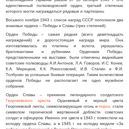
единственный полководческий орден, третьей степенью
которого могли награждаться рядовые и партизаны.
Восьмого ноября 1943 г. список наград СССР пополнили два
знаковых ордена – Победы и Славы (трех степеней).
Орден Победы – самая редкая (всего девятнадцать
награждений) и дорогостоящая награда мира. Она
изготавливалась из платины и золота, украшалась
бриллиантами и рубинами. Орденами Победы,
представленными на выставке, были отмечены виднейшие
советские полководцы А.И.Антонов, Л.А. Говоров, И.С. Конев,
К.А. Мерецков, К.К. Рокоссовский, И.В. Сталин и Ф.И.
Толбухин за успешные боевые операции. Таким количеством
орденов Победы не располагает ни одно музейное
собрание.
Орден Славы – преемник легендарного солдатского
Георгиевского креста
. Оранжевый и черный цвета
Георгиевской ленты, символизирующие огонь и
порох
, стали
символом героической жертвенной доблести советских
солдат и офицеров. Именно эти цвета в 1943 г. поместили на
колодку ордена Славы, а в 1945 г. на колодку медали «За