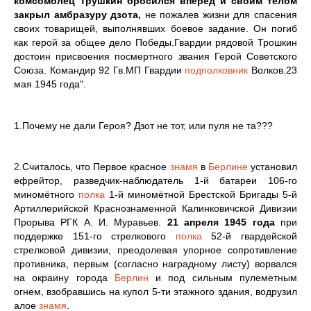
комсомолец Трушкин бросился вперед и своим телом
закрыл амбразуру дзота,
не пожалев жизни для спасения
своих товарищей, выполнявших боевое задание. Он погиб
как герой за общее дело Победы.Гвардии рядовой Трошкин
достоин присвоения посмертного звания Герой Советского
Союза. Командир 92 Гв.МП Гвардии
подполковник
Волков.23
мая 1945 года".
1.Почему не дали Героя? Дзот не тот, или пуля не та???
2.
Считалось, что Первое красное
знамя
в
Берлине
установил
ефрейтор, разведчик-наблюдатель 1-й батареи 106-го
миномётного
полка
1-й миномётной Брестской Бригады 5-й
Артиллерийской Краснознаменной Калинковичской Дивизии
Прорыва РГК А. И. Муравьев.
21 апреля 1945 года
при
поддержке 151-го стрелкового
полка
52-й гвардейской
стрелковой дивизии, преодолевая упорное сопротивление
противника, первым (согласно наградному листу) ворвался
на окраину города
Берлин
и под сильным пулеметным
огнем, взобравшись на купол 5-ти этажного здания, водрузил
алое
знамя
.