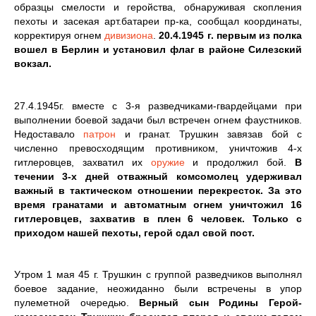
образцы смелости и геройства, обнаруживая скопления
пехоты и засекая арт.батареи пр-ка, сообщал координаты,
корректируя огнем
дивизиона
.
20.4.1945 г. первым из полка
вошел в Берлин и установил флаг в районе Силезский
вокзал.
27.4.1945г. вместе с 3-я разведчиками-гвардейцами при
выполнении боевой задачи был встречен огнем фаустников.
Недоставало
патрон
и гранат. Трушкин завязав бой с
численно превосходящим противником, уничтожив 4-х
гитлеровцев, захватил их
оружие
и продолжил бой.
В
течении 3-х дней отважный комсомолец удерживал
важный в тактическом отношении перекресток. За это
время гранатами и автоматным огнем уничтожил 16
гитлеровцев, захватив в плен 6 человек. Только с
приходом нашей пехоты, герой сдал свой пост.
Утром 1 мая 45 г. Трушкин с группой разведчиков выполнял
боевое задание, неожиданно были встречены в упор
пулеметной очередью.
Верный сын Родины Герой-