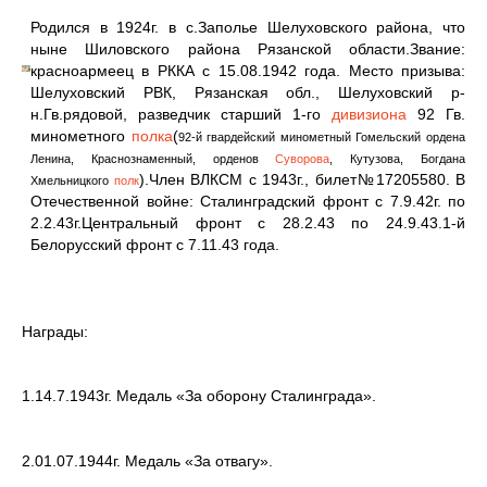
Родился в 1924г. в с.Заполье Шелуховского района, что
ныне Шиловского района Рязанской области.Звание:
красноармеец в РККА с 15.08.1942 года. Место призыва:
Шелуховский РВК, Рязанская обл., Шелуховский р-
н.Гв.рядовой, разведчик старший 1-го
дивизиона
92 Гв.
минометного
полка
(
92-й гвардейский минометный Гомельский ордена
Ленина, Краснознаменный, орденов
Суворова
, Кутузова, Богдана
).Член ВЛКСМ с 1943г., билет№17205580. В
Хмельницкого
полк
Отечественной войне: Сталинградский фронт с 7.9.42г. по
2.2.43г.Центральный фронт с 28.2.43 по 24.9.43.1-й
Белорусский фронт с 7.11.43 года.
Награды:
1.14.7.1943г. Медаль «За оборону Сталинграда».
2.01.07.1944г. Медаль «За отвагу».