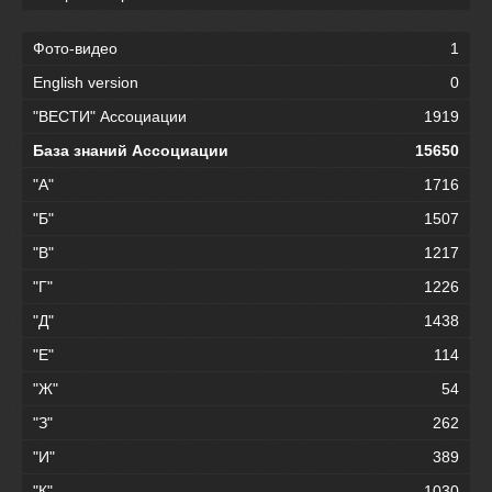
Фото-видео
1
English version
0
"ВЕСТИ" Ассоциации
1919
База знаний Ассоциации
15650
"А"
1716
"Б"
1507
"В"
1217
"Г"
1226
"Д"
1438
"Е"
114
"Ж"
54
"З"
262
"И"
389
"К"
1030