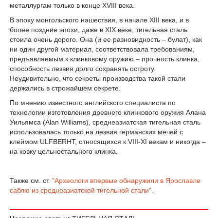
металлургам только в конце XVIII века.
В эпоху монгольского нашествия, в начале XIII века, и в
более поздние эпохи, даже в XIX веке, тигельная сталь
стоила очень дорого. Она (и ее разновидность – булат), как
ни один другой материал, соответствовала требованиям,
предъявляемым к клинковому оружию – прочность клинка,
способность лезвия долго сохранять остроту.
Неудивительно, что секреты производства такой стали
держались в строжайшем секрете.
По мнению известного английского специалиста по
технологии изготовления древнего клинкового оружия Алана
Уильямса (Alan Williams), среднеазиатская тигельная сталь
использовалась только на лезвия германских мечей с
клеймом ULFBERHT, относящихся к VIII-XI векам и никогда –
на ковку цельностального клинка.
Также см. ст.
"Археологи впервые обнаружили в Ярославле
саблю из среднеазиатской тигельной стали".