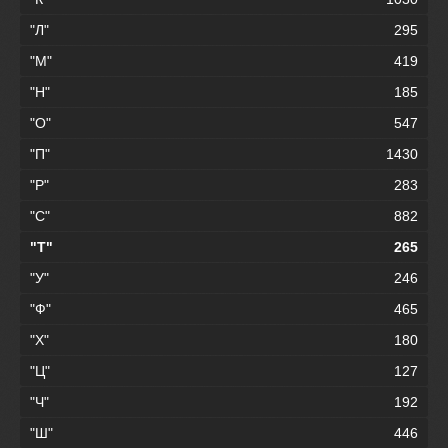
"Л"
295
"М"
419
"Н"
185
"О"
547
"П"
1430
"Р"
283
"С"
882
"Т"
265
"У"
246
"Ф"
465
"Х"
180
"Ц"
127
"Ч"
192
"Ш"
446