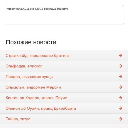
Похожие новости
Стратклайд, королевство бриттов
Эльфоддв, епископ
Папара, львовские купцы
Эльхельм, элдормен Мерсии
Кинген ап Каделл, король Поуис
Эйнион аб Оуайн, принц Дехейбарта
Тайша, титул