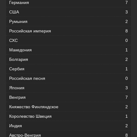
Германия
7
США
3
Румыния
2
Российская империя
8
СХС
0
Македония
1
Болгария
2
Сербия
1
Российская песня
0
Япония
3
Венгрия
7
Княжество Финляндское
2
Королевство Швеция
1
Индия
2
Австро-Венгрия
8