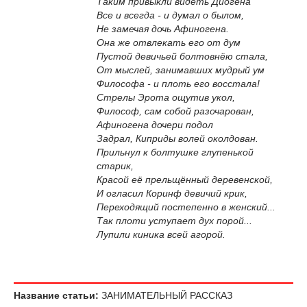
Таким привыкли видеть Диогена
Все и всегда - и думал о былом,
Не замечая дочь Афиногена.
Она же отвлекать его от дум
Пустой девичьей болтовнёю стала,
От мыслей, занимавших мудрый ум
Философа - и плоть его восстала!
Стрелы Эрота ощутив укол,
Философ, сам собой разочарован,
Афиногена дочери подол
Задрал, Киприды волей околдован.
Прильнул к болтушке глупенькой
старик,
Красой её прельщённый деревенской,
И огласил Коринф девичий крик,
Переходящий постепенно в женский...
Так плоти уступает дух порой...
Лупили киника всей агорой.
Название статьи:
ЗАНИМАТЕЛЬНЫЙ РАССКАЗ