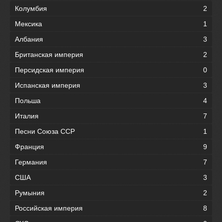
Колумбия
2
Мексика
1
Албания
3
Британская империя
2
Персидская империя
0
Испанская империя
3
Польша
4
Италия
7
Песни Союза ССР
1
Франция
9
Германия
7
США
3
Румыния
2
Российская империя
8