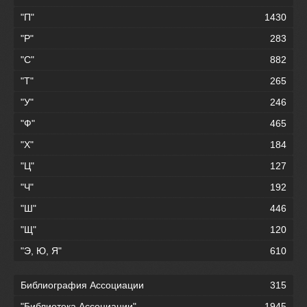
"П"
1430
"Р"
283
"С"
882
"Т"
265
"У"
246
"Ф"
465
"Х"
184
"Ц"
127
"Ч"
192
"Ш"
446
"Щ"
120
"Э, Ю, Я"
610
Библиография Ассоциации
315
"Библиотека Ассоциации"
1945