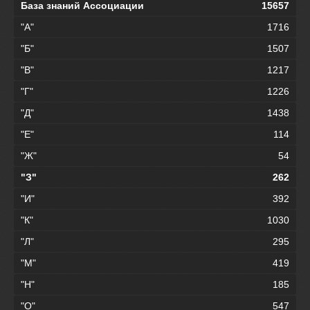
База знаний Ассоциации
15657
"А"
1716
"Б"
1507
"В"
1217
"Г"
1226
"Д"
1438
"Е"
114
"Ж"
54
"З"
262
"И"
392
"К"
1030
"Л"
295
"М"
419
"Н"
185
"О"
547