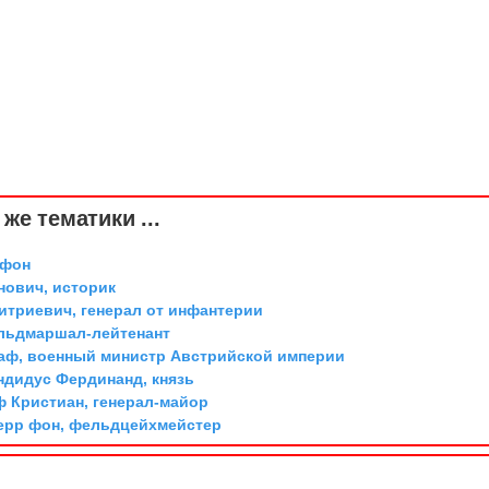
же тематики ...
 фон
ович, историк
триевич, генерал от инфантерии
ельдмаршал-лейтенант
граф, военный министр Австрийской империи
дидус Фердинанд, князь
ф Кристиан, генерал-майор
ерр фон, фельдцейхмейстер