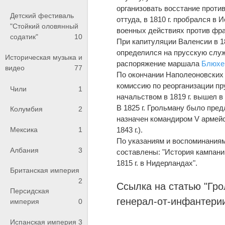
организовать восстание проти
Детский фестиваль
оттуда, в 1810 г. пробрался в
"Стойкий оловянный
военных действиях против фр
содатик"
10
При капитуляции Валенсии в 18
определился на прусскую служ
Историческая музыка и
распоряжение маршала
Блюхе
видео
77
По окончании Наполеоновских
комиссию по реорганизации пру
Чили
1
начальством в 1819 г. вышел 
В 1825 г. Грольману было пре
Колумбия
2
назначен командиром V армейс
1843 г.).
Мексика
1
По указаниям и воспоминаниям
Албания
3
составлены: "История кампании
1815 г. в Нидерландах".
Британская империя
2
Ссылка на статью "Гро
Персидская
генерал-от-инфантери
империя
0
Испанская империя
3