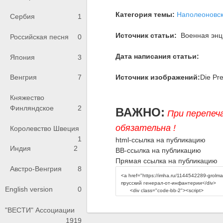
Категория темы:
Наполеоновс
Сербия
1
Источник статьи:
Военная энци
Российская песня
0
Дата написания статьи:
Япония
3
Источник изображений:
Die Pr
Венгрия
7
Княжество
Финляндское
2
ВАЖНО:
При перепеч
обязательна !
Королевство Швеция
1
html-ссылка на публикацию
Индия
2
BB-ссылка на публикацию
Прямая ссылка на публикацию
Австро-Венгрия
8
English version
0
"ВЕСТИ" Ассоциации
1919