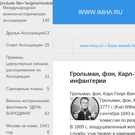
{include file="engine/modules/saperu/head.php"}
Международная
WWW.IMHA.RU
военно-историческая
ассоциация
140
Друзья Ассоциации
13
Совет Ассоциации
25
www.imha.ru/
»
База знаний А
Приказы,
циркулярные письма,
распоряжения по
Грольман, фон, Карл-
Ассоциации
11
инфантерии
Сценарные планы
5
Грольман, фон, Карл-Георг-Ви
Грольман, фон, 
Военно-исторический
1777 г. (Karl Wi
фестиваль "ДЕНЬ
сентября 1843 в 
БОРОДИНА"
62
комиссии по рео
Москва за нами. 1941
В 1809 г., воодушевленный же
год.
8
службу, участвовал в кампанию