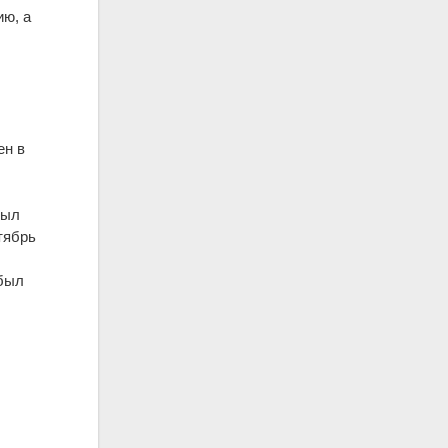
ию, а
в
ен в
был
тябрь
был
и