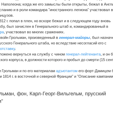
в Наполеона; когда же его замыслы были открыты, бежал в Англ
 Испанию и в роли командира "иностранного легиона" участвовал 
анцузов.
12 г. попал в плен, но вскоре бежал и в следующем году вновь
бу, был зачислен в Генерального штаб и, командированный в
ра
, участвовал во многих сражениях.
 войн Грольман, произведенный в
генерал-майоры
, был назнач
сского Генерального штаба, но вследствие несогласий его с
в
отставку
.
дложено вернуться на службу с чином
генерал-лейтенанта
, и он 
кого корпуса, в должности которого и пробыл до смерти (15 сен
 Грольман и по его материалам
адъютантом
его форт-Дамицем 
 1814 г. в восточной и северной Франции" и "Описание кампани
льман, фон, Карл-Георг-Вильгельм, прусский
и
"