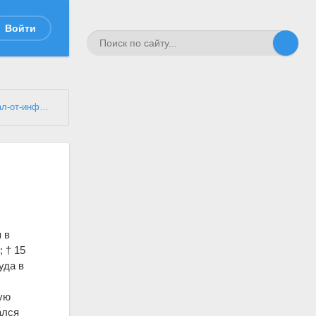
Войти
от-инфантерии
 в
е
; † 15
уда в
ую
ался