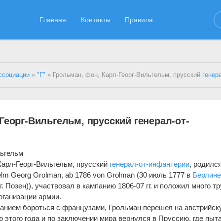
Главная
Контакты
Правила
ссоциации
»
"Г"
» Грольман, фон, Карл-Георг-Вильгельм, прусский
генерал-
Георг-Вильгельм, прусский генерал-от-
льгельм
Карл-Георг-Вильгельм, прусский
генерал-от-инфантерии
, родился
lhelm Georg Grolman, ab 1786 von Grolman (30 июль 1777 в
Берлин
г. Позен)), участвовал в кампанию 1806-07 гг. и положил много тр
рганизации армии.
ланием бороться с французами, Грольман перешел на австрийск
 этого года и по заключении мира вернулся в Пруссию, где пыт