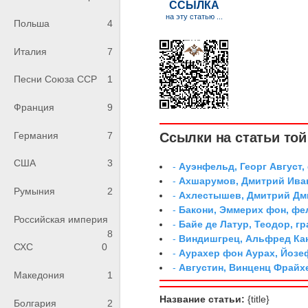
Польша
4
Италия
7
Песни Союза ССР
1
Франция
9
Ссылки на статьи той 
Германия
7
США
3
-
Ауэнфельд, Георг Август,
-
Ахшарумов, Дмитрий Иван
Румыния
2
-
Ахлестышев, Дмитрий Дми
-
Бакони, Эммерих фон, ф
Российская империя
-
Байе де Латур, Теодор, 
8
-
Виндишгрец, Альфред Кан
СХС
0
-
Аурахер фон Аурах, Йозе
-
Августин, Винценц Фрайх
Македония
1
Название статьи:
{title}
Болгария
2