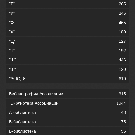
"Т"
265
"У"
246
"Ф"
465
"Х"
180
"Ц"
127
"Ч"
192
"Ш"
446
"Щ"
120
"Э, Ю, Я"
610
Библиография Ассоциации
315
"Библиотека Ассоциации"
1944
А-библиотека
48
Б-библиотека
75
В-библиотека
96