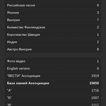
Российская песня
0
Япония
3
Венгрия
7
Княжество Финляндское
2
Королевство Швеция
1
Индия
2
Австро-Венгрия
8
Фото-видео
1
English version
0
"ВЕСТИ" Ассоциации
1919
База знаний Ассоциации
15650
"А"
1716
"Б"
1507
"В"
1217