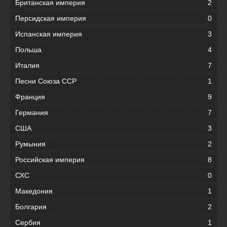
Британская империя
2
Персидская империя
0
Испанская империя
3
Польша
4
Италия
7
Песни Союза ССР
1
Франция
9
Германия
7
США
3
Румыния
2
Российская империя
8
СХС
0
Македония
1
Болгария
2
Сербия
1