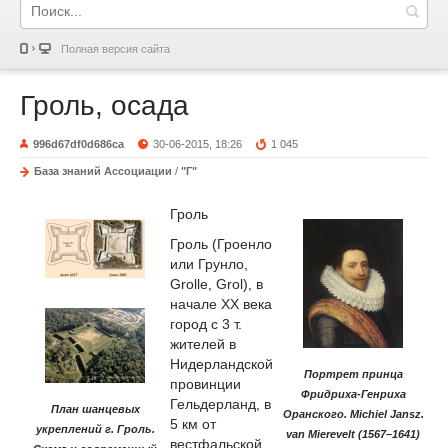
Полная версия сайта
Гроль, осада
996d67df0d686ca
30-06-2015, 18:26
1 045
База знаний Ассоциации
/
"Г"
Гроль
Гроль (Гроенло
или Грунло,
Grolle, Grol
), в
начале XX века
город с 3 т.
жителей в
Нидерландской
Портрет принца
провинции
Фридриха-Генриха
Гельдерланд, в
План шанцевых
Оранского. Michiel Jansz.
5 км от
укреплений г. Гроль.
van Mierevelt (1567–1641)
вестфальской