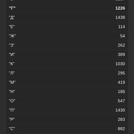
"Г"
1226
"Д"
1438
"Е"
114
"Ж"
54
"З"
262
"И"
389
"К"
1030
"Л"
295
"М"
419
"Н"
185
"О"
547
"П"
1430
"Р"
283
"С"
882