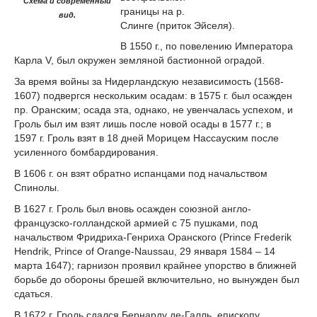
Схема и современный
границы на р.
вид.
Слинге (приток Эйселя).
В 1550 г., по повелению Императора
Карла V, был окружен земляной бастионной оградой.
За время войны за Нидерландскую независимость (1568-
1607) подвергся нескольким осадам: в 1575 г. был осажден
пр. Оранским; осада эта, однако, не увенчалась успехом, и
Гроль был им взят лишь после новой осады в 1577 г.; в
1597 г. Гроль взят в 18 дней Морицем Нассауским после
усиленного бомбардирования.
В 1606 г. он взят обратно испанцами под начальством
Спинолы.
В 1627 г. Гроль был вновь осажден союзной англо-
французско-голландской армией с 75 пушками, под
начальством Фридриха-Генриха Оранского (Prince Frederik
Hendrik, Prince of Orange-Naussau, 29 января 1584 – 14
марта 1647); гарнизон проявил крайнее упорство в ближней
борьбе до обороны брешей включительно, но вынужден был
сдаться.
В 1672 г. Гроль сдался Бернарду де-Галль, епископу