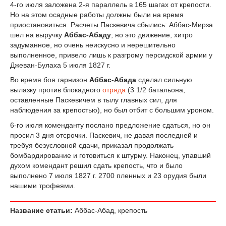
4-го июля заложена 2-я параллель в 165 шагах от крепости.
Но на этом осадные работы должны были на время
приостановиться. Расчеты Паскевича сбылись: Аббас-Мирза
шел на выручку
Аббас-Абаду
; но это движение, хитро
задуманное, но очень неискусно и нерешительно
выполненное, привело лишь к разгрому персидской армии у
Джеван-Булаха 5 июля 1827 г.
Во время боя гарнизон
Аббас-Абада
сделал сильную
вылазку против блокадного
отряда
(3 1/2 батальона,
оставленные Паскевичем в тылу главных сил, для
наблюдения за крепостью), но был отбит с большим уроном.
6-го июля коменданту послано предложение сдаться, но он
просил 3 дня отсрочки. Паскевич, не давая последней и
требуя безусловной сдачи, приказал продолжать
бомбардирование и готовиться к штурму. Наконец, упавший
духом комендант решил сдать крепость, что и было
выполнено 7 июля 1827 г. 2700 пленных и 23 орудия были
нашими трофеями.
Название статьи:
Аббас-Абад, крепость