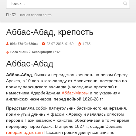
Полная версия сайта
Аббас-Абад, крепость
996d67df0d686ca
22-07-2015, 01:30
1 735
База знаний Ассоциации
/
"А"
Аббас-Абад
Аббас-Абад
, бывшая персидская крепость на левом берегу
Аракса, в 10 вер. к юго-западу от Нахичевани, построена по
приказу персидского валиагда (наследника престола) и
наместника Адербейджана
Аббас-Мирзы
и по указаниям
английских инженеров, перед войной 1826-28 гг.
Представляла собой пятиугольник бастионного начертания,
примкнутый длинным фасом к Араксу и являлась оплотом
персов в Нахичеванском ханстве, обеспечивая в то же время
переправу через Аракс. В апреле 1827 г., осадив Эривань,
генерал-адъютант
Паскевич решил двинуться вниз по