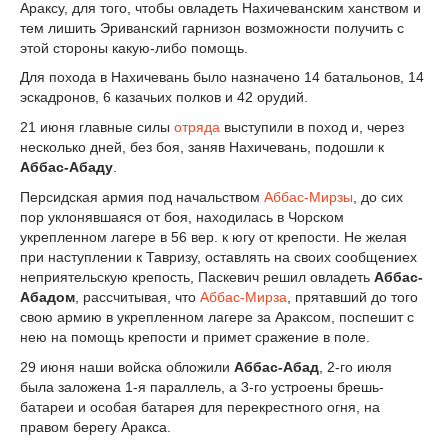
Араксу, для того, чтобы овладеть Нахичеванским ханством и
тем лишить Эриванский гарнизон возможности получить с
этой стороны какую-либо помощь.
Для похода в Нахичевань было назначено 14 батальонов, 14
эскадронов, 6 казачьих полков и 42 орудий.
21 июня главные силы
отряда
выступили в поход и, через
несколько дней, без боя, заняв Нахичевань, подошли к
Аббас-Абаду
.
Персидская армия под начальством
Аббас-Мирзы
, до сих
пор уклонявшаяся от боя, находилась в Чорском
укрепленном лагере в 56 вер. к югу от крепости. Не желая
при наступлении к Тавризу, оставлять на своих сообщениех
неприятельскую крепость, Паскевич решил овладеть
Аббас-
Абадом
, рассчитывая, что
Аббас-Мирза
, прятавший до того
свою армию в укрепленном лагере за Араксом, поспешит с
нею на помощь крепости и примет сражение в поле.
29 июня наши войска обложили
Аббас-Абад
, 2-го июля
была заложена 1-я параллель, а 3-го устроены брешь-
батареи и особая батарея для перекрестного огня, на
правом берегу Аракса.