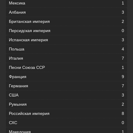
Мексика
1
Албания
3
Британская империя
2
Персидская империя
0
Испанская империя
3
Польша
4
Италия
7
Песни Союза ССР
1
Франция
9
Германия
7
США
3
Румыния
2
Российская империя
8
СХС
0
Македония
1