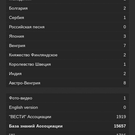
Болгария
2
Сербия
1
Российская песня
0
Япония
3
Венгрия
7
Княжество Финляндское
2
Королевство Швеция
1
Индия
2
Австро-Венгрия
8
Фото-видео
1
English version
0
"ВЕСТИ" Ассоциации
1919
База знаний Ассоциации
15657