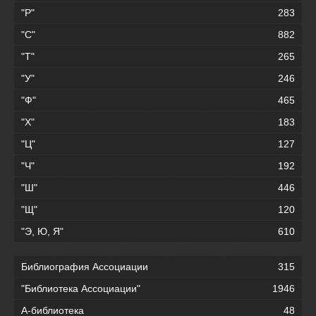
"Р"
283
"С"
882
"Т"
265
"У"
246
"Ф"
465
"Х"
183
"Ц"
127
"Ч"
192
"Ш"
446
"Щ"
120
"Э, Ю, Я"
610
Библиография Ассоциации
315
"Библиотека Ассоциации"
1946
А-библиотека
48