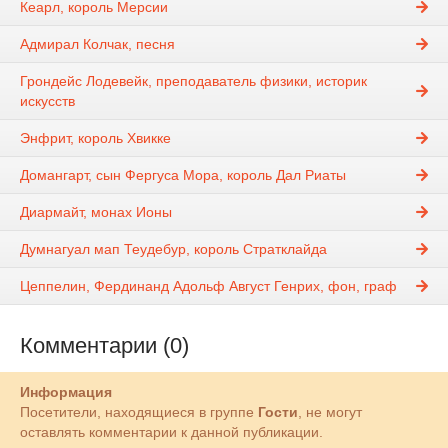
Кеарл, король Мерсии
Адмирал Колчак, песня
Грондейс Лодевейк, преподаватель физики, историк
искусств
Энфрит, король Хвикке
Домангарт, сын Фергуса Мора, король Дал Риаты
Диармайт, монах Ионы
Думнагуал мап Теудебур, король Стратклайда
Цеппелин, Фердинанд Адольф Август Генрих, фон, граф
Комментарии (0)
Информация
Посетители, находящиеся в группе
Гости
, не могут
оставлять комментарии к данной публикации.