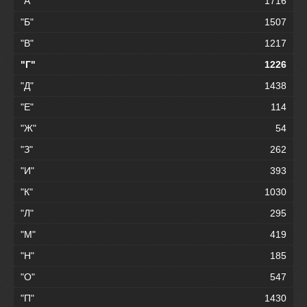
"А"
1716
"Б"
1507
"В"
1217
"Г"
1226
"Д"
1438
"Е"
114
"Ж"
54
"З"
262
"И"
393
"К"
1030
"Л"
295
"М"
419
"Н"
185
"О"
547
"П"
1430