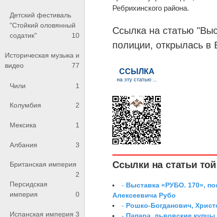
Ребрихинского района.
Детский фестиваль
"Стойкий оловянный
Ссылка на статью "Вы
содатик"
10
полиции, открылась в 
Историческая музыка и
видео
77
Чили
1
Колумбия
2
Мексика
1
Албания
3
Ссылки на статьи той 
Британская империя
2
Персидская
-
Выставка «РУБО. 170», п
империя
0
Алексеевича Рубо
-
Рошко-Богданович, Хрис
Испанская империя
3
-
Папара, львовские купцы