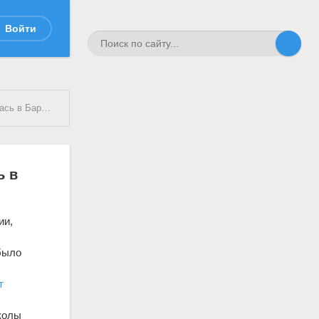
Войти
в Барнауле
ь в
ии,
было
т
колы