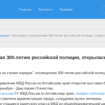
Главная
Контакты
Правила
циации
» Выставка, посвященная 300-летию российской полиции, открылась 
ая 300-летию российской полиции, открылас
а на страже порядка", посвященная 300-летию российской полиц
правление МВД России по Алтайскому краю открытие выставки 
декабря – Дню героев Отечества.
ачальник
ГУ МВД России по Алтайскому краю,
генерал-лейтенан
ставители администрации города, сотрудники музея, ветераны
кже учащиеся кадетского класса МВД из общеобразовательной ш