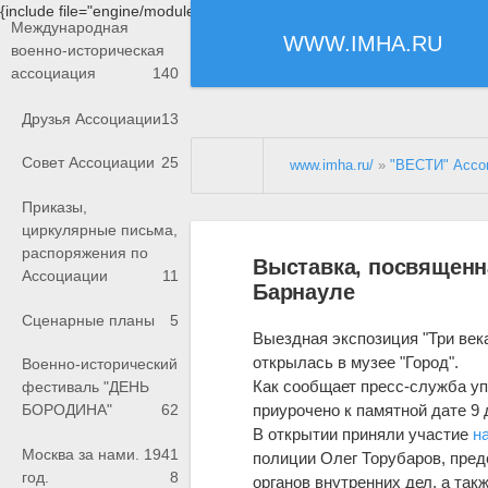
{include file="engine/modules/saperu/head.php"}
Международная
WWW.IMHA.RU
военно-историческая
ассоциация
140
Друзья Ассоциации
13
Совет Ассоциации
25
www.imha.ru/
»
"ВЕСТИ" Ассо
Приказы,
циркулярные письма,
распоряжения по
Выставка, посвященн
Ассоциации
11
Барнауле
Сценарные планы
5
Выездная
экспозиция "Три век
открылась в музее "Город".
Военно-исторический
Как сообщает пресс-служба у
фестиваль "ДЕНЬ
приурочено к памятной дате 9 
БОРОДИНА"
62
В открытии приняли участие
н
Москва за нами. 1941
полиции Олег Торубаров, пред
год.
8
органов внутренних дел, а та