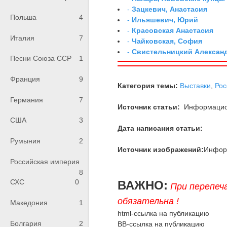
-
Зацкевич, Анастасия
Польша
4
-
Ильяшевич, Юрий
-
Красовская Анастасия
Италия
7
-
Чайковская, София
-
Свистельницкий Алексан
Песни Союза ССР
1
Франция
9
Категория темы:
Выставки
,
Рос
Германия
7
Источник статьи:
Информацион
США
3
Дата написания статьи:
Румыния
2
Источник изображений:
Инфор
Российская империя
8
СХС
0
ВАЖНО:
При перепеч
обязательна !
Македония
1
html-ссылка на публикацию
Болгария
2
BB-ссылка на публикацию