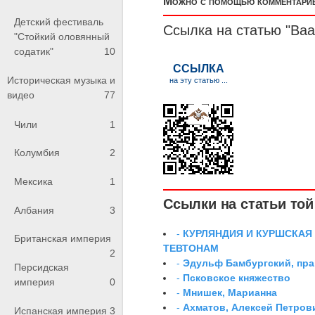
Можно с помощью комментариев
Детский фестиваль
Ссылка на статью "Ваа
"Стойкий оловянный
содатик"
10
Историческая музыка и
видео
77
Чили
1
Колумбия
2
Мексика
1
Ссылки на статьи той 
Албания
3
-
КУРЛЯНДИЯ И КУРШСКАЯ
Британская империя
ТЕВТОНАМ
2
-
Эдульф Бамбургский, пр
Персидская
-
Псковское княжество
империя
0
-
Мнишек, Марианна
-
Ахматов, Алексей Петров
Испанская империя
3