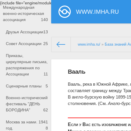
{include file="engine/modules/saperu/head.php"}
Международная
WWW.IMHA.RU
военно-историческая
ассоциация
140
Друзья Ассоциации
13
Совет Ассоциации
25
www.imha.ru/
»
База знаний А
Приказы,
циркулярные письма,
распоряжения по
Вааль
Ассоциации
11
Вааль, река в Южной Африке, 
Сценарные планы
5
составляет границу между Тр
В англо-бурскую войну 1899-19
Военно-исторический
столкновения. (См.
Англо-бурс
фестиваль "ДЕНЬ
БОРОДИНА"
62
Москва за нами. 1941
Если у Вас есть изображение 
год.
8