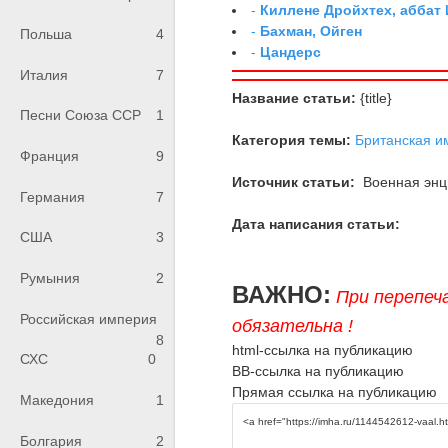
-
Киллене Дройхтех, аббат
-
Бахман, Ойген
Польша
4
-
Цандерс
Италия
7
Название статьи:
{title}
Песни Союза ССР
1
Категория темы:
Британская и
Франция
9
Источник статьи:
Военная энци
Германия
7
Дата написания статьи:
США
3
Румыния
2
ВАЖНО:
При перепеч
Российская империя
обязательна !
8
html-ссылка на публикацию
СХС
0
BB-ссылка на публикацию
Прямая ссылка на публикацию
Македония
1
Болгария
2