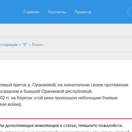
Главная
Контакты
Правила
ссоциации
»
"В"
» Вааль
левый приток р. Оранжевой; на значителном своем протяжении
ансваалем и бывшей Оранжевой республикой.
02 гг. на берегах этой реки произошли небольшие боевые
кая война
).
или дополняющая информация к статье, пришлите пожалуйста.