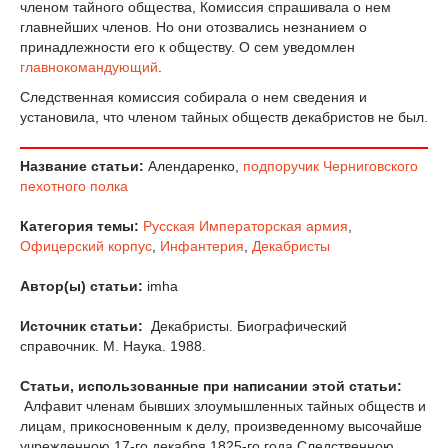
членом тайного общества, Комиссия спрашивала о нем
главнейших членов. Но они отозвались незнанием о
принадлежности его к обществу. О сем уведомлен
главнокомандующий
.
Следственная комиссия собирала о нем сведения и
установила, что членом тайных обществ декабристов не был.
Название статьи:
Алендаренко,
подпоручик
Черниговского
пехотного полка
Категория темы:
Русская Императорская армия
,
Офицерский корпус
,
Инфантерия
,
Декабристы
Автор(ы) статьи:
imha
Источник статьи:
Декабристы. Биографический
справочник. М. Наука. 1988.
Статьи, использованные при написании этой статьи:
Алфавит членам бывших злоумышленных тайных обществ и
лицам, прикосновенным к делу, произведенному высочайше
учрежденною 17-го декабря 1825-го года Следственною