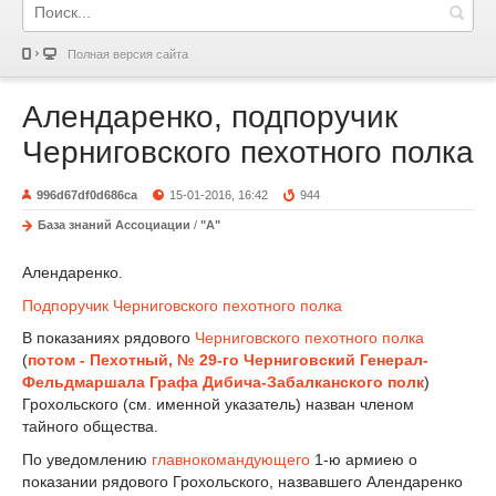
Полная версия сайта
Алендаренко, подпоручик
Черниговского пехотного полка
996d67df0d686ca
15-01-2016, 16:42
944
База знаний Ассоциации
/
"А"
Алендаренко.
Подпоручик
Черниговского пехотного полка
В показаниях рядового
Черниговского пехотного полка
(
потом - Пехотный, № 29-го Черниговский Генерал-
Фельдмаршала Графа Дибича-Забалканского полк
)
Грохольского (см. именной указа­тель) назван членом
тайного общества.
По уведомлению
главнокомандующего
1-ю армиею о
показании рядового Грохольского, назвавшего Алендаренко