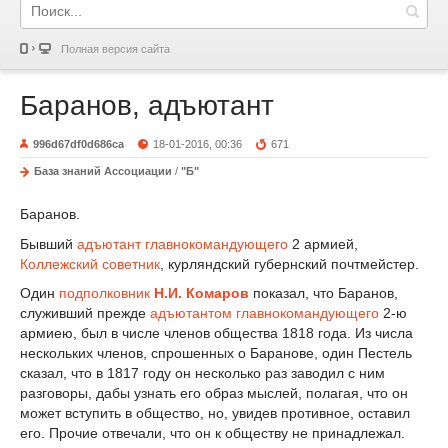
Полная версия сайта
Баранов, адъютант
996d67df0d686ca
18-01-2016, 00:36
671
База знаний Ассоциации
/
"Б"
Баранов.
Бывший
адъютант
главнокомандующего
2 армией,
Коллежский советник
, курляндский губернский почтмейстер.
Один
подполковник
Н.И. Комаров
показал, что Баранов,
служивший прежде
адъютантом
главнокомандующего
2-ю
армиею, был в числе членов общества 1818 года. Из числа
нескольких членов, спрошенных о Баранове, один Пестель
сказал, что в 1817 году он несколько раз заводил с ним
разговоры, дабы узнать его образ мыслей, полагая, что он
может вступить в общество, но, увидев противное, оставил
его. Прочие отвечали, что он к обществу не принадлежал.