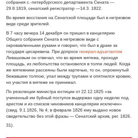
собрания с.-петербургского департамента Сената —
29.8.1819, сенатский регистратор —14.3. 1822.
Во время восстания на Сенатской площади был в нетрезвом
виде среди зрителей.
В 7 часу вечера 14 декабря он пришел в канцелярию
Общего собрания Сената в нетрезвом виде с
окровавленными руками и говорил, что был в драке за
государя цесаревича. При допросе
генерал-адъютантом
Левашовым он отвечал, что во время мятежа, проходя
площадь, из любопытства остановился в толпе людей. Когда
же мятежники рассеяны были картечью, то он, опрокинутый
бежавшею толпою, упал между трупами и опятнился кровию,
но участия в мятеже не принимал.
По резолюции министра юстиции от 22.12.1825 «за
учиненный им буйный поступок выдержан одну неделю под
арестом и из списков чиновников канцелярии исключен»
(свид. 9.1.1826, № 4; в феврале 1826 ему выдано новое
свидетельство без этой фразы — Сенатский архив, peг. 1826.
31).