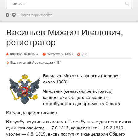
Полная версия сайта
Васильев Михаил Иванович,
регистратор
996d67df0d686ca
3-02-2016, 14:53
756
База знаний Ассоциации
/
"В"
Васильев Михаил Иванович (родился
около 1803).
Чиновник (сенатский регистратор)
канцелярии Общего собрания с.-
петербургского департамента Сената.
Из канцелярского звания.
В службу вступил копиистом в Петербургское для остаточных
сумм казначейства — 7.6.1817, канцелярист — 19.2.1819,
уволен — 4.8. 1819, вновь поступил в канцелярии Общего