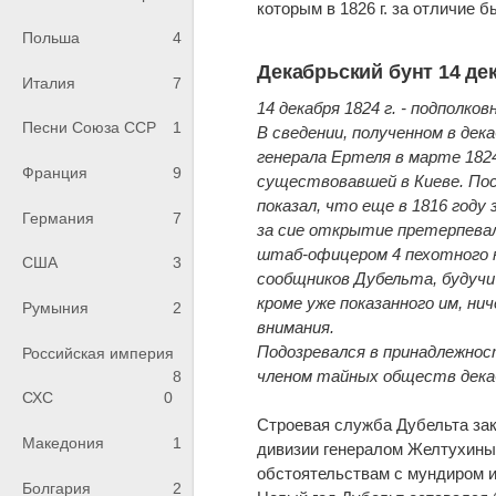
которым в 1826 г. за отличие 
Польша
4
Декабрьский бунт 14 дек
Италия
7
14 декабря 1824 г. - подполко
Песни Союза ССР
1
В сведении, полученном в де
генерала Ертеля в марте 1824
Франция
9
существовавшей в Киеве. По
показал, что еще в 1816 год
Германия
7
за сие открытие претерпевал
штаб-офицером 4 пехотного к
США
3
сообщников Дубельта, будучи
кроме уже показанного им, ни
Румыния
2
внимания.
Подозревался в принадлежно
Российская империя
членом тайных обществ дека
8
СХС
0
Строевая служба Дубельта зако
Македония
1
дивизии генералом Желтухиным
обстоятельствам с мундиром и
Болгария
2