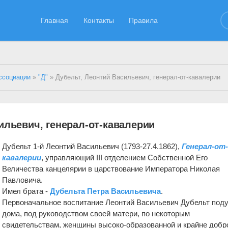
Главная
Контакты
Правила
ссоциации
»
"Д"
» Дубельт, Леонтий Васильевич, генерал-от-кавалерии
ильевич, генерал-от-кавалерии
Дубельт 1-й Леонтий Васильевич (1793-27.4.1862),
Генерал-от
кавалерии
, управляющий III отделением Собственной Его
Величества канцелярии в царствование Императора Николая
Павловича.
Имел брата -
Дубельта Петра Васильевича
.
Первоначальное воспитание Леонтий Васильевич Дубельт под
дома, под руководством своей матери, по некоторым
свидетельствам, женщины высоко-образованной и крайне добр