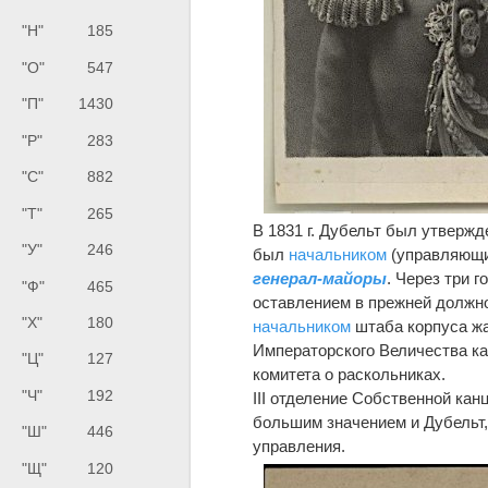
"Н"
185
"О"
547
"П"
1430
"Р"
283
"С"
882
"Т"
265
В 1831 г. Дубельт был утвержд
"У"
246
был
начальником
(управляющим
генерал-майоры
. Через три 
"Ф"
465
оставлением в прежней должно
"Х"
180
начальником
штаба корпуса жа
Императорского Величества ка
"Ц"
127
комитета о раскольниках.
"Ч"
192
III отделение Собственной ка
большим значением и Дубельт,
"Ш"
446
управления.
"Щ"
120