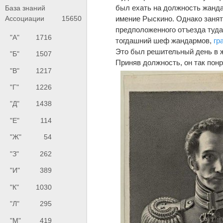
был ехать на должность жанда
База знаний
имение Рыскино. Однако занят
Ассоциации
15650
предположенного отъезда туд
"А"
1716
тогдашний шеф жандармов,
гр
Это был решительный день в 
"Б"
1507
Приняв должность, он так понр
"В"
1217
"Г"
1226
"Д"
1438
"Е"
114
"Ж"
54
"З"
262
"И"
389
"К"
1030
"Л"
295
"М"
419