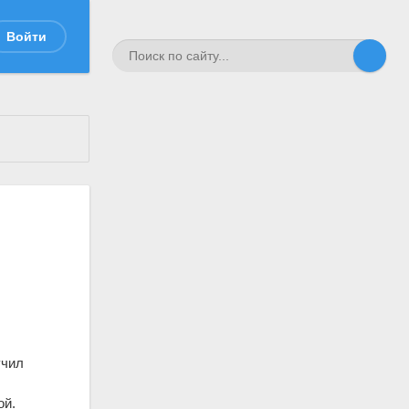
Войти
-
учил
ой.