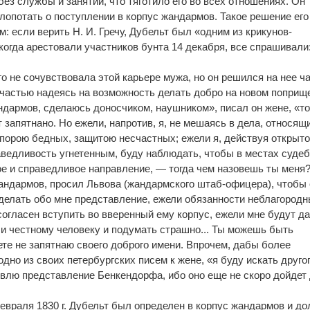
ез службы и занятий, что тяготило его во всех отношениях. Он
лопотать о поступлении в корпус жандармов. Такое решение его
: если верить Н. И. Гречу, Дубельт был «одним из крикунов-
когда арестовали участников бунта 14 декабря, все спрашивали
его не сочувствовала этой карьере мужа, но он решился на нее ч
 частью надеясь на возможность делать добро на новом поприщ
ндармов, сделаюсь доносчиком, наушником», писал он жене, «то
т запятнано. Но ежели, напротив, я, не мешаясь в дела, относящ
опорою бедных, защитою несчастных; ежели я, действуя открыто
аведливость угнетенным, буду наблюдать, чтобы в местах суде
 и справедливое направление, — тогда чем назовешь ты меня?.
жандармов, просил Львова (жандармского штаб-офицера), чтобы 
делать обо мне представление, ежели обязанности неблагород
 согласен вступить во вверенный ему корпус, ежели мне будут д
 и честному человеку и подумать страшно... Ты можешь быть
свете не запятнаю своего доброго имени. Впрочем, дабы более
одно из своих петербургских писем к жене, «я буду искать друго
новлю представление Бенкендорфа, ибо оно еще не скоро дойдет
евраля 1830 г. Дубельт был определен в корпус жандармов и д