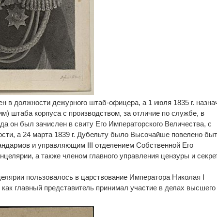
ен в должности дежурного штаб-офицера, а 1 июля 1835 г. назна
) штаба корпуса с производством, за отличие по службе, в
года он был зачислен в свиту Его Императорского Величества, с
сти, а 24 марта 1839 г. Дубельту было Высочайше повелено бы
ндармов и управляющим III отделением Собственной Его
нцелярии, а также членом главного управления цензуры и секре
нцелярии пользовалось в царствование Императора Николая I
 как главный представитель принимал участие в делах высшего