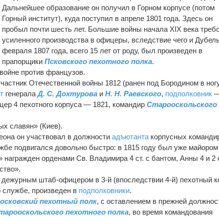
Дальнейшее образование он получил в Горном корпусе (потом
Горный институт), куда поступил в апреле 1801 года. Здесь он
пробыл почти шесть лет. Большие войны начала XIX века треб
усиленного производства в офицеры, вследствие чего и Дубель
февраля 1807 года, всего 15 лет от роду, был произведен в
прапорщики
Псковского пехотного полка
.
 войне против французов.
участник Отечественной войны 1812 (ранен под Бородином в ногу
т
генерала
Д. С. Дохтурова
и
H. Н. Раевского
,
подполковник
цер 4 пехотного корпуса — 1821, командир
Старооскольского
х славян» (Киев).
еона он участвовал в должности
адъютанта
корпусных команди
ужбе подвигался довольно быстро: в 1815 году был уже майором 
 награжден орденами Св. Владимира 4 ст. с бантом, Анны 4 и 2 с
ство».
н дежурным штаб-офицером в 3-й (впоследствии 4-й) пехотный к
по службе, произведен в
подполковники
.
осковский пехотный полк
, с оставлением в прежней должност
тарооскольского пехотного полка
, во время командования