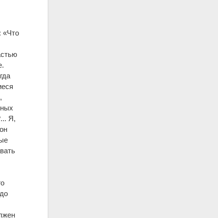
: «Что
астью
е.
гда
иеся
,
бных
.. Я,
он
ные
авать
го
 до
олжен