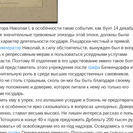
ра Николая I, в особенности такие события, как бунт 14 декаб
ее значительные тревожные эпизоды этой эпохи, должны были
 характер деятельности государя. Рыцарски-честный и прямой,
император
Николай, в силу обстоятельств, вынужден был в воп
ь к репрессивным мерам и пользоваться усердными услугами
сти. Поэтому III отделение в его царствование имело такое бо
ный представитель этого учреждения после
графа
Бенкендорфа и
ачительную роль в среде высших государственных сановников.
о не столь страшным, сколь он мог бы быть благодаря своему
 положению и доверию, которое питали к нему но только его
ам государь.
ить ему в упрек, это излишнее усердие и боязнь не предотврат
о в особенности ярко сказывалось в вопросах цензурных. Довер
венно, ставил весьма высоко. Не лишен интереса рассказ о поп
отоцкого в конце 40-х годов предложить Дубельту 200 тысяч р
овать» об освобождении его из-под надзора. Осведомясь о том
ерез
графа
Орлова велел передать Потоцкому, что не только у не