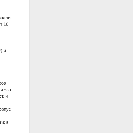
овали
т 16
) и
—
ров
и «за
т. и
орпус
и; в