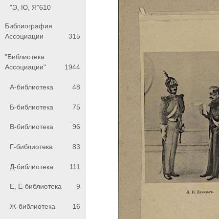
"Э, Ю, Я"
610
Библиография
Ассоциации
315
"Библиотека
Ассоциации"
1944
А-библиотека
48
Б-библиотека
75
В-библиотека
96
Г-библиотека
83
Д-библиотека
111
Е, Ё-библиотека
9
Ж-библиотека
16