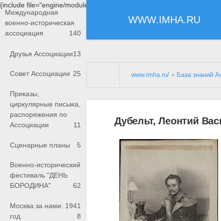
{include file="engine/modules/saperu/head.php"}
Международная
WWW.IMHA.RU
военно-историческая
ассоциация
140
Друзья Ассоциации
13
Совет Ассоциации
25
www.imha.ru/
»
База знаний А
Приказы,
циркулярные письма,
распоряжения по
Дубельт, Леонтий Вас
Ассоциации
11
Сценарные планы
5
Военно-исторический
фестиваль "ДЕНЬ
БОРОДИНА"
62
Москва за нами. 1941
год.
8