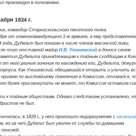
был произведен в полковники.
абря 1824 г.
вник, командир Старооскольского пехотного полка.
кабре от главнокомандующего 1-ю армиею, а ему представленн
 года, Дубельт был показан в числе членов масонской ложи,
сле того отставной майор
И.В. Унишевский
в доносе своем
у заметил Дубельта принадлежащим к тайным сходбищам в Кие
 от него разные гонения по нахождению его, Дубельта, дежур
орпуса. Как Унишевский, обещавшийся открыть и уличить вс
 призван по высочайшему повелению в Комиссию, отозвался, ч
чего более присовокупить не может, то Комиссия оставила сие
сти к тайным обществам. Однако следствием установлено, ч
бристов не был
.
нчилась: в 1828 г., у него произошло недоразумение с
начальн
, из-за чего Дубельт был уволен от службы по домашним
 пенсией.