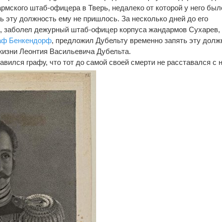
рмского штаб-офицера в Тверь, недалеко от которой у него был
ь эту должность ему не пришлось. За несколько дней до его
а, заболел дежурный штаб-офицер корпуса жандармов Сухарев,
аф
Бенкендорф
, предложил Дубельту временно запять эту долж
жизни Леонтия Васильевича Дубельта.
авился графу, что тот до самой своей смерти не расставался с 