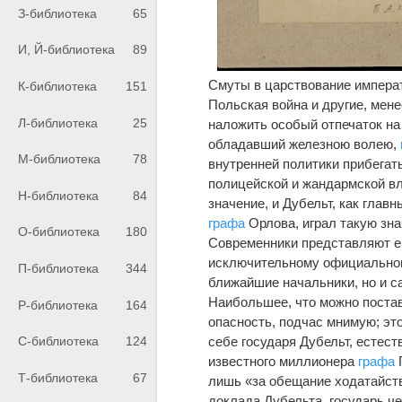
З-библиотека
65
И, Й-библиотека
89
Смуты в царствование императо
К-библиотека
151
Польская война и другие, мен
Л-библиотека
25
наложить особый отпечаток на
обладавший железною волею,
М-библиотека
78
внутренней политики прибегат
полицейской и жандармской вла
Н-библиотека
84
значение, и Дубельт, как глав
графа
Орлова, играл такую зн
О-библиотека
180
Современники представляют ег
исключительному официальному
П-библиотека
344
ближайшие начальники, но и с
Наибольшее, что можно постав
Р-библиотека
164
опасность, подчас мнимую; эт
себе государя Дубельт, естест
С-библиотека
124
известного миллионера
графа
П
Т-библиотека
67
лишь «за обещание ходатайств
доклада Дубельта, государь ч