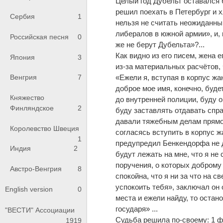
Целый год Дубельт оставался б
решил поехать в Петербург и х
Сербия
1
нельзя не считать неожиданным
либералов в южной армии», и, 
Российская песня
0
же не берут Дубельта»?...
Как видно из его писем, жена 
Япония
3
из-за материальных расчётов,
«Ежели я, вступая в корпус жа
Венгрия
7
доброе мое имя, конечно, буде
Княжество
до внутренней полиции, буду 
Финляндское
2
буду заставлять отдавать спр
давали тяжебным делам прямое
Королевство Швеция
согласясь вступить в корпус 
1
предупредил Бенкендорфа не 
Индия
2
будут лежать на мне, что я не
поручения, о которых доброму
Австро-Венгрия
8
спокойна, что я ни за что на 
успокоить тебя», заключал он 
English version
0
места и ежели найду, то оста
государя» ...
"ВЕСТИ" Ассоциации
Судьба решила по-своему: 1 ф
1919