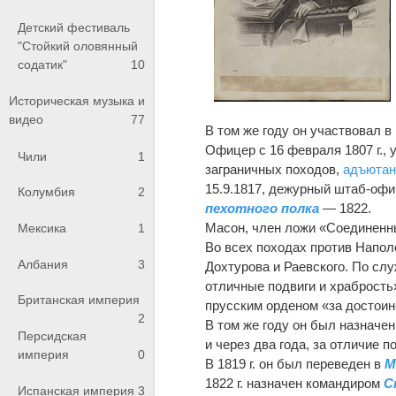
Детский фестиваль
"Стойкий оловянный
содатик"
10
Историческая музыка и
видео
77
В том же году он участвовал в
Офицер с 16 февраля 1807 г., 
Чили
1
заграничных походов,
адъютан
15.9.1817, дежурный штаб-офи
Колумбия
2
пехотного полка
— 1822.
Масон, член ложи «Соединенны
Мексика
1
Во всех походах против Напол
Албания
3
Дохтурова и Раевского. По сл
отличные подвиги и храбрость»
Британская империя
прусским орденом «за достоин
2
В том же году он был назначе
Персидская
и через два года, за отличие 
империя
0
В 1819 г. он был переведен в
М
1822 г. назначен командиром
С
Испанская империя
3