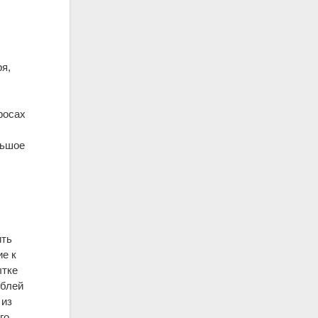
ря,
росах
льшое
ить
ие к
ытке
ублей
 из
го,