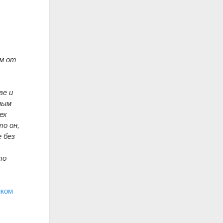
ом от
ве и
ным
ех
то он,
 без
то
иком