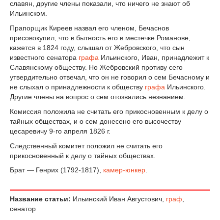
славян, другие члены показали, что ничего не знают об
Ильинском.
Прапорщик Киреев назвал его членом, Бечаснов
присовокупил, что в бытность его в местечке Романове,
кажется в 1824 году, слышал от Жебровского, что сын
известного сенатора
графа
Ильинского, Иван, принадлежит к
Славянскому обществу. Но Жебровский противу сего
утвердительно отвечал, что он не говорил о сем Бечасному и
не слыхал о принадлежности к обществу
графа
Ильинского.
Другие члены на вопрос о сем отозвались незнанием.
Комиссия положила не считать его прикосновенным к делу о
тайных обществах, и о сем донесено его высочеству
цесаревичу 9-го апреля 1826 г.
Следственный комитет положил не считать его
прикосновенный к делу о тайных обществах.
Брат — Генрих (1792-1817),
камер-юнкер
.
Название статьи:
Ильинский Иван Августович,
граф
,
сенатор