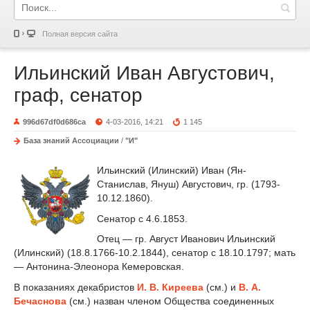
Полная версия сайта
Ильинский Иван Августович,
граф, сенатор
996d67df0d686ca
4-03-2016, 14:21
1 145
База знаний Ассоциации
/
"И"
Ильинский (Илинский) Иван (Ян-
Станислав, Януш) Августович, гр. (1793-
10.12.1860).
Сенатор с 4.6.1853.
Отец — гр. Август Иванович Ильинский
(Илинский) (18.8.1766-10.2.1844), сенатор с 18.10.1797; мать
— Антонина-Элеонора Кемеровская.
В показаниях декабристов
И. В. Киреева
(см.) и
В. А.
Бечаснова
(см.) назван членом Общества соединенных