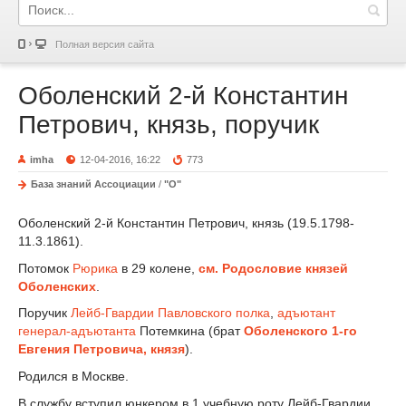
Полная версия сайта
Оболенский 2-й Константин
Петрович, князь, поручик
imha
12-04-2016, 16:22
773
База знаний Ассоциации
/
"О"
Оболенский 2-й Константин Петрович, князь (19.5.1798-
11.3.1861).
Потомок
Рюрика
в 29 колене,
см. Родословие князей
Оболенских
.
Поручик
Лейб-Гвардии Павловского полка
,
адъютант
генерал-адъютанта
Потемкина (брат
Оболенского 1-го
Евгения Петровича, князя
).
Родился в Москве.
В службу вступил юнкером в 1 учебную роту Лейб-Гвардии