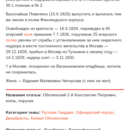
30.1 показан в № 2.
Высочайше Повелено (15.6.1826) выпустить и выписать тем
же чином в полки Финляндского корпуса.
Освобожден из крепости — 16.6.1826, переведен в 45
егерский
полк
приказом 7.7.1826, поручиком 25 егерского
полка
уволен от службы с установлением за ним секретного
надзора в месте постоянного жительства в Москве —
29.12.1828, прибыл в Москву из Тульчина к своему отцу —
14.2.1829, надзор снят — 3.11.1831.
† в Москве, похоронен на Ваганьковском кладбище, могила
не сохранилась.
Жена — Евдокия Матвеевна Чепчугова (с нею не жил).
Название статьи:
Оболенский 2-й Константин Петрович,
князь, поручик
Категория темы:
Русская Гвардия
,
Офицерский корпус
,
Декабристы
,
Князья Оболенские
Источник статьи:
Декабристы. Биографический