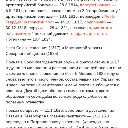
артиллерийской бригады — 28.3.1814,
портупей-юнкер
—
5.9. 1814, прапорщик с назначением во 2 батарейную роту 1
артиллерийской бригады — 18.8.1816, переведен в
Лейб-
Гвардии Павловский полк
— 14.10. 1817,
подпоручик
—
30.12.1818, поручик — 29.4.1821, назначен
адъютантом
начальником
4 пехотной дивизии
генерал-адъютанта
Потемкина — 19.4.1824.
Член Союза спасения (1817) и Московской управы
Северного общества (1825).
Принят в Союз благоденствия родным братом своим в 1817
году, но по молодости и рассеянности он не действовал и ни
с кем из членов в сношении не был. В Москве в 1825 году он
снова ввел его в число членов, составлявших там Управу, но
и здесь он тоже не действовал и даже почти не сближался с
членами. Другой цели общества ему не открыто, кроме
образования себя, дабы во всяком роде службы быть
полезным отечеству.
Приказ об аресте — 11.1.1826, арестован и доставлен из
Рязани в Петербург на главную гауптвахту — 24.1.25.1
переведен в Петропавловскую крепость («посадить по
усмотрению и содержать хорошо») в № 4 Невской куртины,