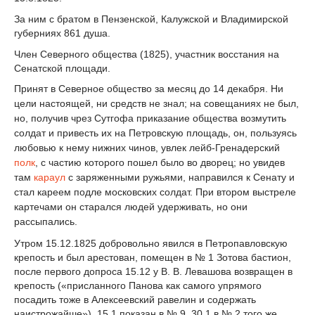
За ним с братом в Пензенской, Калужской и Владимирской
губерниях 861 душа.
Член Северного общества (1825), участник восстания на
Сенатской площади.
Принят в Северное общество за месяц до 14 декабря. Ни
цели настоящей, ни средств не знал; на совещаниях не был,
но, получив чрез Сутгофа приказание общества возмутить
солдат и привесть их на Петровскую площадь, он, пользуясь
любовью к нему нижних чинов, увлек лейб-Гренадерский
полк
, с частию которого пошел было во дворец; но увидев
там
караул
с заряженными ружьями, направился к Сенату и
стал кареем подле московских солдат. При втором выстреле
картечами он старался людей удерживать, но они
рассыпались.
Утром 15.12.1825 добровольно явился в Петропавловскую
крепость и был арестован, помещен в № 1 Зотова бастион,
после первого допроса 15.12 у В. В. Левашова возвращен в
крепость («присланного Панова как самого упрямого
посадить тоже в Алексеевский равелин и содержать
наистрожайше»), 15.1 показан в № 9, 30.1 в № 2 того же