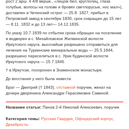
рост 2 арш. 4 4/8 вершк., «лицом бел, круглолиц, глаза
голубые, волосы на голове и бровях светлорусые, нос мал»),
доставлен в Читинский острог — 25.8. 1827, прибыл в
Петровский завод в сентябре 1830, срок сокращен до 15 лет
— 8.11. 1832 и до 13 лет— 14.12.1835.
По указу 10.7.1839 по отбытии срока обращен на поселение
и водворен в с. Михайловское Жилкинской волости
Иркутского округа, высочайше разрешено отправиться для
лечения на Туркинские минеральные воды — 25.5.1844,
разрешено переселиться в с. Урик Кудинской волости
Иркутского округа — 15.7.1845.
† в Иркутске, похоронен в Знаменском монастыре.
До восстания у него была невеста.
Брат — Дмитрий († 1843),
отставной
поручик, женат на
дочери дворянина Александре Герасимовне Савиной.
Название статьи:
Панов 2-й Николай Алексеевич, поручик
Категория темы:
Русская Гвардия
,
Офицерский корпус
,
Декабристы