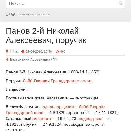
Полная версия сайта
Панов 2-й Николай
Алексеевич, поручик
imha
22-04-2016, 16:56
863
База знаний Ассоциации
/
"П"
Панов 2-й Николай Алексеевич (1803-14.1.1850).
Поручик
Лейб-Гвардии Гренадерского полка
.
Из дворян.
Воспитывался дома, наставники — иностранцы.
В службу вступил
подпрапорщиком
в
Лейб-Гвардии
Гренадерский полк
— 4.9.1820, прапорщик — 17.11.1821,
батальонный
адъютант
— 18.2.1823,
подпоручик
— 5.
4.1823, поручик — 27.9.1824, переведен во фронт —
15.8.1825.