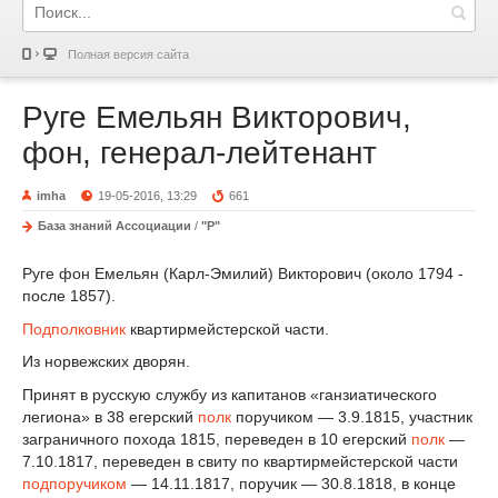
Полная версия сайта
Руге Емельян Викторович,
фон, генерал-лейтенант
imha
19-05-2016, 13:29
661
База знаний Ассоциации
/
"Р"
Руге фон Емельян (Карл-Эмилий) Викторович (около 1794 -
после 1857).
Подполковник
квартирмейстерской части.
Из норвежских дворян.
Принят в русскую службу из капитанов «ганзиатического
легиона» в 38 егерский
полк
поручиком — 3.9.1815, участник
заграничного похода 1815, переведен в 10 егерский
полк
—
7.10.1817, переведен в свиту по квартирмейстерской части
подпоручиком
— 14.11.1817, поручик — 30.8.1818, в конце