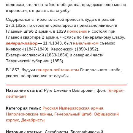
подписке, что член тайного общества, продержав еще месяц
в крепости, отправить на службу.
Содержался в Тираспольской крепости, куда отправлен
27.3.1826, по отбытии срока ареста приказано явиться в
Главный штаб 2 армии, в 1829
полковник
и состоял при
Главной квартире 2 армии, числясь по Генеральному штабу,
генерал-майор
— 11.4.1843, был
начальником
съемок:
Киевской (1847-1849), Херсонской (1850-1852),
Екатеринославской (1853-1854) и северной части
Таврической губернии (1855).
В 1857, будучи
генерал-лейтенантом
Генерального штаба,
уволен по прошению от службы.
Название статьи:
Руге Емельян Викторович, фон,
генерал-
лейтенант
Категория темы:
Русская Императорская армия
,
Наполеоновские войны
,
Генеральный штаб
,
Офицерский
корпус
,
Декабристы
Источник статьи:
Декабристы. Биографический