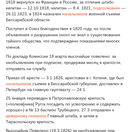
1818 вернулся из Франции в Россию, за отличие штабс-
капитан — 12.10.1818, капитан — 8.4. 1821,
подполковник
—
26.11.1823, в 1824 назначен
начальником
военной съемки
Бессарабской области.
Поступил в Союз благоденствия в 1820 году, но после
объявления о разрушении оного не знал о существовании
тайного общества, что подтверждено показаниями многих
членов.
По докладу Комиссии 18 марта высочайше повелено: за
необъявление при подписке, продержав месяц в крепости,
отправить на службу.
Приказ об аресте — 3.1.1826, арестован в г. Хотине, где был
начальником
съемки в Бессарабской губернии, доставлен в
Петербург на главную гауптвахту — 24.1.
25 января переведен в Петропавловскую крепость
(«полков[ника] Ругга посадить по усмотрению и содержать
хорошо») в № 13 бастион Трубецкого, 27.3 отправлен к
дежурному генералу
Главный штаба, а затем в
Тираспольскую крепость.
Высочайше Повелено (18.3.1826) за необъявление при