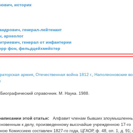
ович, историк
андрович, генерал-лейтенант
ч, археолог
триевич, генерал от инфантерии
ерр фон, фельдцейхмейстер
раторская армия
,
Отечественная война 1812 г.
,
Наполеоновские в
ы
Биографический справочник. М. Наука. 1988.
написании этой статьи:
Алфавит членам бывших злоумышленн
сновенным к делу, произведенному высочайше учрежденною 17-го
ою Комиссиею составлен 1827-го года, ЦГАОР, ф. 48, оп. 1, д. 91;