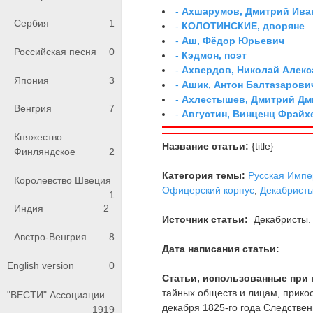
-
Ахшарумов, Дмитрий Иван
Сербия
1
-
КОЛОТИНСКИЕ, дворяне
-
Аш, Фёдор Юрьевич
Российская песня
0
-
Кэдмон, поэт
-
Ахвердов, Николай Алекс
Япония
3
-
Ашик, Антон Балтазарови
-
Ахлестышев, Дмитрий Дми
Венгрия
7
-
Августин, Винценц Фрайх
Княжество
Название статьи:
{title}
Финляндское
2
Категория темы:
Русская Импе
Королевство Швеция
Офицерский корпус
,
Декабрист
1
Индия
2
Источник статьи:
Декабристы. 
Австро-Венгрия
8
Дата написания статьи:
English version
0
Статьи, использованные при 
тайных обществ и лицам, прико
"ВЕСТИ" Ассоциации
декабря 1825-го года Следственн
1919