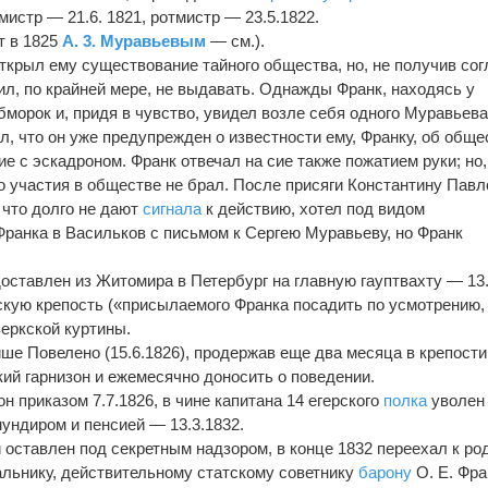
мистр — 21.6. 1821, ротмистр — 23.5.1822.
т в 1825
А. 3. Муравьевым
— см.).
ткрыл ему существование тайного общества, но, не получив сог
сил, по крайней мере, не выдавать. Однажды Франк, находясь у
морок и, придя в чувство, увидел возле себя одного Муравьева
ал, что он уже предупрежден о известности ему, Франку, об обще
ие с эскадроном. Франк отвечал на сие также пожатием руки; но,
го участия в обществе не брал. После присяги Константину Пав
что долго не дают
сигнала
к действию, хотел под видом
Франка в Васильков с письмом к Сергею Муравьеву, но Франк
доставлен из Житомира в Петербург на главную гауптвахту — 13.
скую крепость («присылаемого Франка посадить по усмотрению,
веркской куртины.
е Повелено (15.6.1826), продержав еще два месяца в крепости
кий гарнизон и ежемесячно доносить о поведении.
н приказом 7.7.1826, в чине капитана 14 егерского
полка
уволен
ундиром и пенсией — 13.3.1832.
 оставлен под секретным надзором, в конце 1832 переехал к ро
чальнику, действительному статскому советнику
барону
О. Е. Фра