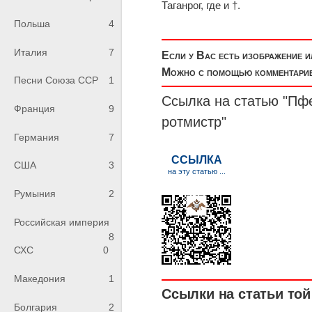
Таганрог, где и †.
Польша
4
Италия
7
Если у Вас есть изображение 
Можно с помощью комментариев
Песни Союза ССР
1
Ссылка на статью "Пф
Франция
9
ротмистр"
Германия
7
США
3
Румыния
2
Российская империя
8
СХС
0
Македония
1
Ссылки на статьи той 
Болгария
2