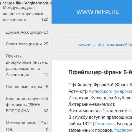
{include file="engine/modules/saperu/head.php"}
Международная
WWW.IMHA.RU
военно-историческая
ассоциация
140
Друзья Ассоциации
13
Совет Ассоциации
25
www.imha.ru/
»
База знаний А
Приказы,
циркулярные письма,
распоряжения по
Пфейлицер-Франк 5-й
Ассоциации
11
Пфейлицер-Франк 5-й (Франк 5
Сценарные планы
5
Ротмистр
Ахтырского гусарско
Из дворян Курляндской губерн
Военно-исторический
Лютеранин-евангелист.
фестиваль "ДЕНЬ
Воспитывался в 1 кадетском ко
БОРОДИНА"
62
В службу вступил прапорщико
Москва за нами. 1941
войны 1812 (
Смоленск
, Бороди
год.
8
заграничных походов,
подпору