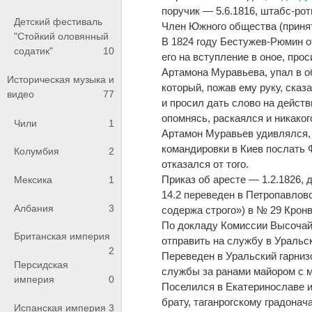
поручик — 5.6.1816, штабс-рот
Детский фестиваль
Член Южного общества (приня
"Стойкий оловянный
В 1824 году Бестужев-Рюмин о
содатик"
10
его на вступление в оное, про
Артамона Муравьева, упал в об
Историческая музыка и
который, пожав ему руку, сказ
видео
77
и просил дать слово на действ
опомнясь, раскаялся и никако
Чили
1
Артамон Муравьев удивлялся, 
командировки в Киев послать 
Колумбия
2
отказался от того.
Приказ об аресте — 1.2.1826, 
Мексика
1
14.2 переведен в Петропавлов
Албания
3
содержа строго») в № 29 Крон
По докладу Комиссии Высочайш
Британская империя
отправить на службу в Уральс
2
Переведен в Уральский гарнизо
Персидская
службы за ранами майором с м
империя
0
Поселился в Екатеринославе и
брату, таганрогскому градона
Испанская империя
3