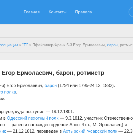
Главная
Контакты
Правила
ссоциации
»
"П"
» Пфейлицер-Франк 5-й Егор Ермолаевич,
барон
, ротмис
 Егор Ермолаевич, барон, ротмистр
-й) Егор Ермолаевич,
барон
(1794 или 1795-24.12. 1832).
го полка
.
ии.
рпусе, куда поступил — 19.12.1801.
м в
Одесский пехотный полк
— 9.3.1812, участник Отечественно
но — ранен и награжден орденом Анны 4 ст., М. Ярославец) и
чик
— 21.12.1812, переведен в
Ахтырский гусарский полк
— 22.3