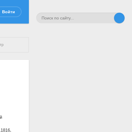
Войти
тр
й
.1816,