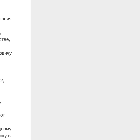
ласия
,
стве,
ловичу
2;
,
 от
дному
нку в