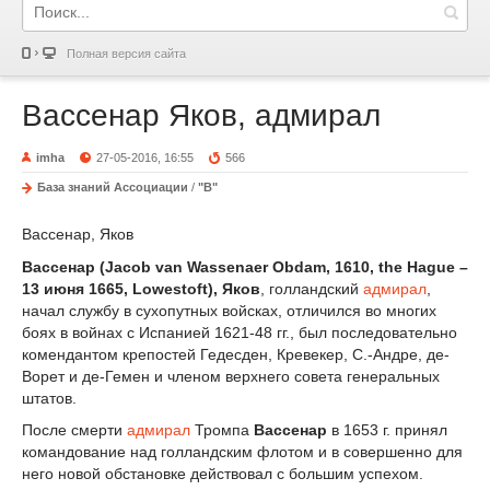
Полная версия сайта
Вассенар Яков, адмирал
imha
27-05-2016, 16:55
566
База знаний Ассоциации
/
"В"
Вассенар, Яков
Вассенар (Jacob van Wassenaer Obdam, 1610, the Hague –
13 июня 1665, Lowestoft), Яков
, голландский
адмирал
,
начал службу в сухопутных войсках, отличился во многих
боях в войнах с Испанией 1621-48 гг., был последовательно
комендантом крепостей Гедесден, Кревекер, С.-Андре, де-
Ворет и де-Гемен и членом верхнего совета генеральных
штатов.
После смерти
адмирал
Тромпа
Вассенар
в 1653 г. принял
командование над голландским флотом и в совершенно для
него новой обстановке действовал с большим успехом.