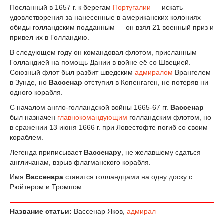
Посланный в 1657 г. к берегам
Португалии
— искать
удовлетворения за нанесенные в американских колониях
обиды голландским подданным — он взял 21 военный приз и
привел их в Голландию.
В следующем году он командовал флотом, присланным
Голландией на помощь Дании в войне её со Швецией.
Союзный флот был разбит шведским
адмиралом
Врангелем
в Зунде, но
Вассенар
отступил в Копенгаген, не потеряв ни
одного корабля.
С началом англо-голландской войны 1665-67 гг.
Вассенар
был назначен
главнокомандующим
голландским флотом, но
в сражении 13 июня 1666 г. при Ловестофте погиб со своим
кораблем.
Легенда приписывает
Вассенару
, не желавшему сдаться
англичанам, взрыв флагманского корабля.
Имя
Вассенара
ставится голландцами на одну доску с
Рюйтером и Тромпом.
Название статьи:
Вассенар Яков,
адмирал