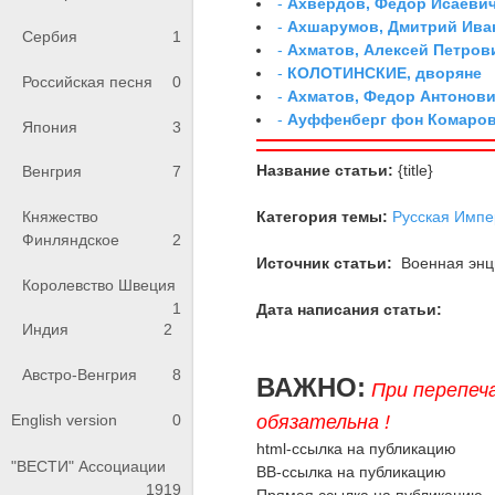
-
Ахвердов, Федор Исаевич
-
Ахшарумов, Дмитрий Иван
Сербия
1
-
Ахматов, Алексей Петров
-
КОЛОТИНСКИЕ, дворяне
Российская песня
0
-
Ахматов, Федор Антонович
-
Ауффенберг фон Комаров
Япония
3
Название статьи:
{title}
Венгрия
7
Категория темы:
Русская Импе
Княжество
Финляндское
2
Источник статьи:
Военная энци
Королевство Швеция
1
Дата написания статьи:
Индия
2
Австро-Венгрия
8
ВАЖНО:
При перепеч
обязательна !
English version
0
html-ссылка на публикацию
"ВЕСТИ" Ассоциации
BB-ссылка на публикацию
1919
Прямая ссылка на публикацию