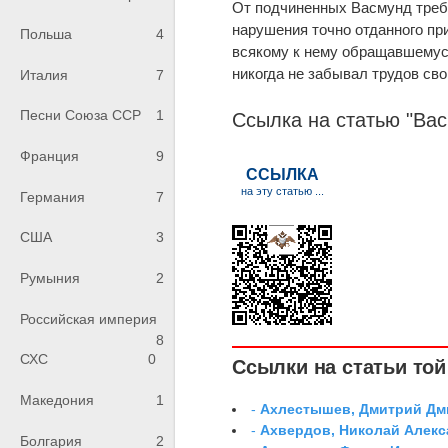
От подчиненных Васмунд требо
нарушения точно отданного пр
Польша
4
всякому к нему обращавшемуся
никогда не забывал трудов св
Италия
7
Песни Союза ССР
1
Ссылка на статью "Вас
Франция
9
Германия
7
США
3
Румыния
2
Российская империя
8
СХС
0
Ссылки на статьи той 
Македония
1
-
Ахлестышев, Дмитрий Дми
-
Ахвердов, Николай Алекс
Болгария
2