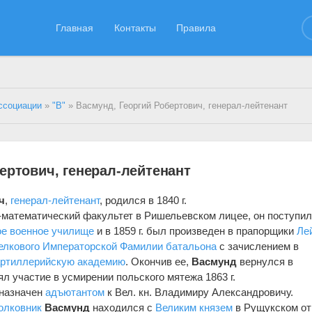
Главная
Контакты
Правила
ссоциации
»
"В"
» Васмунд, Георгий Робертович, генерал-лейтенант
ертович, генерал-лейтенант
ч
,
генерал-лейтенант
, родился в 1840 г.
математический факультет в Ришельевском лицее, он поступил
ое военное училище
и в 1859 г. был произведен в прапорщики
Ле
релкового Императорской Фамилии батальона
с зачислением в
ртиллерийскую академию
. Окончив ее,
Васмунд
вернулся в
ял участие в усмирении польского мятежа 1863 г.
 назначен
адъютантом
к Вел. кн. Владимиру Александровичу.
олковник
Васмунд
находился с
Великим князем
в Рущукском от