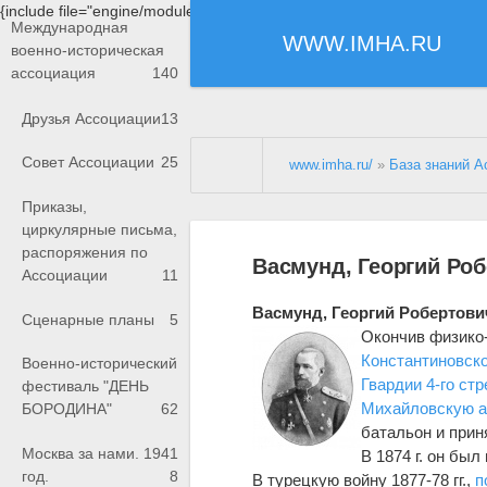
{include file="engine/modules/saperu/head.php"}
Международная
WWW.IMHA.RU
военно-историческая
ассоциация
140
Друзья Ассоциации
13
Совет Ассоциации
25
www.imha.ru/
»
База знаний А
Приказы,
циркулярные письма,
распоряжения по
Васмунд, Георгий Роб
Ассоциации
11
Васмунд
,
Георг
и
й
Робертови
Сценарные планы
5
Окончив физико-
Константиновск
Военно-исторический
Гвардии 4-го ст
фестиваль "ДЕНЬ
Михайловскую а
БОРОДИНА"
62
батальон и прин
Москва за нами. 1941
В 1874 г. он был
год.
8
В турецкую войну 1877-78 гг.,
п