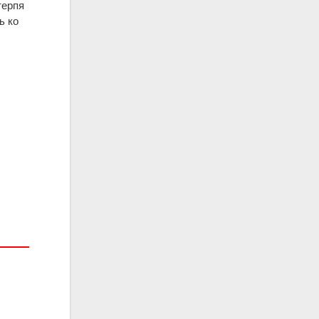
терпя
ь ко