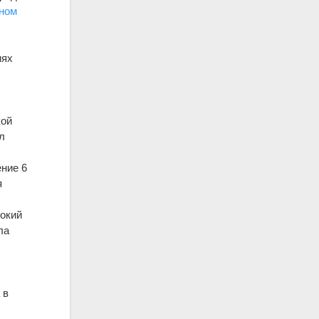
ном
иях
кой
л
ение 6
я
бокий
ла
 в