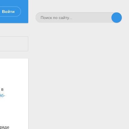
Войти
 в
йб-
ряде