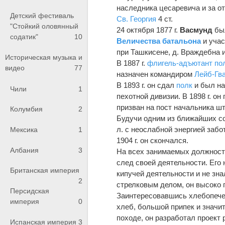
наследника цесаревича и за от
Детский фестиваль
Св. Георгия
4 ст.
"Стойкий оловянный
24 октября 1877 г.
Васмунд
бы
содатик"
10
Величества батальона
и учас
при Ташкисене, д. Враждебна 
Историческая музыка и
В 1887 г.
флигель-адъютант
по
видео
77
назначен командиром
Лейб-Гв
В 1893 г. он сдал
полк
и был на
Чили
1
пехотной дивизии. В 1898 г. о
призван на пост начальника шт
Колумбия
2
Будучи одним из ближайших со
л. с неослабной энергией забо
Мексика
1
1904 г. он скончался.
Албания
3
На всех занимаемых должнос
след своей деятельности. Его 
Британская империя
кипучей деятельности и не зна
2
стрелковым делом, он высоко 
Персидская
Заинтересовавшись хлебопече
империя
0
хлеб, большой припек и значи
походе, он разработал проект 
Испанская империя
3