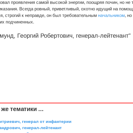
вал проявления самой высокой энергии, поощряя почин, но не 
иказания. Всегда ровный, приветливый, охотно идущий на помощ
, строгий к неправде, он был требовательным
начальником
, но
оих подчиненных.
мунд, Георгий Робертович,
генерал-лейтенант
"
же тематики ...
триевич, генерал от инфантерии
андрович, генерал-лейтенант