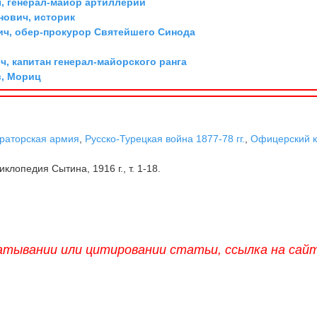
, генерал-майор артиллерии
ович, историк
ич, обер-прокурор Святейшего Синода
, капитан генерал-майорского ранга
, Мориц
раторская армия
,
Русско-Турецкая война 1877-78 гг.
,
Офицерский к
клопедия Сытина, 1916 г., т. 1-18.
атывании или цитировании статьи, ссылка на сай