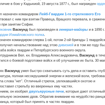
личие в бою у Кадыкиой, 19 августа 1877 г., был награжден
орде
л назначен командиром
Лейб-Гвардии 1-го стрелкового Его
твовал с ним при взятии Правеца, Врацкого перевала, в сражен
и при занятии Софии.
лковник
Васмунд
был произведен в
генерал-майоры
и в 1890 г.
ардии Измайловского полка
.
значен командиром сперва 1-ой, потом 2-ой бригады 1 гвардейс
н получил начальствование над этою
дивизией
и в том же году бы
аба войск гвардии и Петербургского военного округа.
трудников Вел. кн. Владимира Александровича,
Васмунд
в теч
тился о боевой подготовке войск и об улучшении их быта. 30 ма
тях
Васмунд
умел быстро схватывать суть дела и оставить глу
натура, полная несокрушимой энергии и железной воли, требова
ла слова "нет". Отличный стрелок, увлекавшийся охотою и
поставил стрельбу во вверенных ему частях.
нием, он изобрел
двухъярусные печи
, которые дают отличный
тельную экономию дров. Обратив внимание на неудобство ранца
ранца, который был принять в частях гвардии.