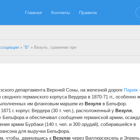
Главная
Контакты
Правила
ссоциации
»
"В"
» Везуль, сражение при
узского департамента Верхней Соны, на железной дороге
Париж
сводного германского корпуса Вердера в 1870-71 гг., особенно 
выполненных им фланговым маршем из
Везуля
в Бельфор.
1871 г. корпус Вердера (30 т. чел.), расположенный у
Везуля
,
у Бельфора и обеспечивал сообщения германской армии, осажд
шения армии Бурбаки (140 т. чел. и 300 орудий), собиравшейся в
зансона для выручки Бельфора.
м, чтобы, двинувшись к
Везулю
через Виллерсексель и Эпрель