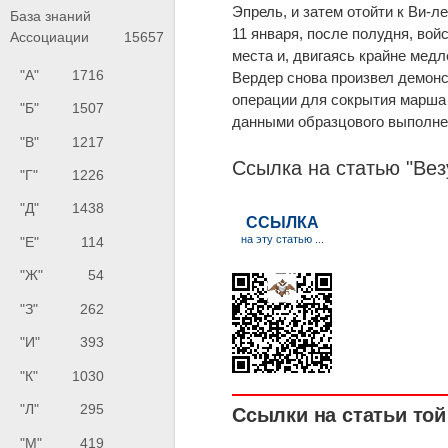
Эпрель, и затем отойти к Ви-л
База знаний
11 января, после полудня, вой
Ассоциации
15657
места и, двигаясь крайне медл
"А"
1716
Вердер снова произвел демонс
операции для сокрытия марша 
"Б"
1507
данными образцового выполне
"В"
1217
Ссылка на статью "Вез
"Г"
1226
"Д"
1438
"Е"
114
"Ж"
54
"З"
262
"И"
393
"К"
1030
"Л"
295
Ссылки на статьи той 
"М"
419