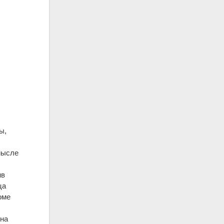
ы,
мысле
ив
ца
оме
 на