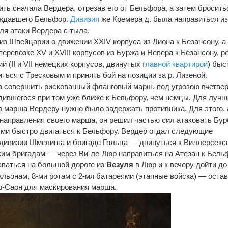
збить сначала Вердера, отрезав его от Бельфора, а затем бросить
аждавшего Бельфор.
Дивизия
же Кремера д. была направиться и
ля атаки Вердера с тыла.
з Швейцарии о движении XXIV корпуса из Лиона к Безансону, а 
еревозке XV и XVIII корпусов из Буржа и Невера к Безансону, 
й (II и VII немецких корпусов, двинутых
главной квартирой
) быс
ться с Тресковым и принять бой на позиции за р. Лизеной.
о совершить рискованный фланговый марш, под угрозою вчетве
дившегося при том уже ближе к Бельфору, чем немцы. Для лучш
о марша Вердеру нужно было задержать противника. Для этого, 
 направления своего марша, он решил частью сил атаковать Бур
ыми быстро двигаться к Бельфору. Вердер отдал следующие
 дивизии Шмелинга и бригаде Гольца — двинуться к Виллерсек
ским бригадам — через Ви-ле-Люр направиться на Атезан к Бель
аваться на большой дороге из
Везуля
в Люр и к вечеру дойти до
льонам, 8-ми ротам с 2-мя батареями (этапные войска) — оста
юр-Саон для маскирования марша.