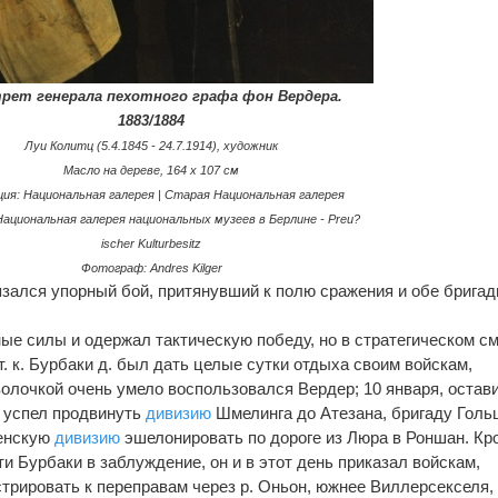
рет генерала пехотного графа фон Вердера.
1883/1884
Луи Колитц (5.4.1845 - 24.7.1914), художник
Масло на дереве, 164 x 107 см
ция: Национальная галерея | Старая Национальная галерея
ациональная галерея национальных музеев в Берлине - Preu?
ischer Kulturbesitz
Фотограф: Andres Kilger
язался упорный бой, притянувший к полю сражения и обе бригад
ные силы и одержал тактическую победу, но в стратегическом с
. к. Бурбаки д. был дать целые сутки отдыха своим войскам,
олочкой очень умело воспользовался Вердер; 10 января, остав
н успел продвинуть
дивизию
Шмелинга до Атезана, бригаду Голь
денскую
дивизию
эшелонировать по дороге из Люра в Роншан. Кр
ти Бурбаки в заблуждение, он и в этот день приказал войскам,
трировать к переправам через р. Оньон, южнее Виллерсекселя,