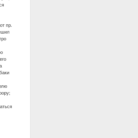
ся
з
от пр.
решил
тро
ро
его
а
баки
селю
фору;
ваться