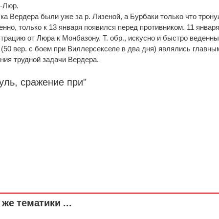
е-Люр.
ска Вердера были уже за р. Лизеной, а Бурбаки только что трону
енно, только к 13 января появился перед противником. 11 январ
трацию от Люра к Монбазону. Т. обр., искусно и быстро веденн
(50 вер. с боем при Виллерсекселе в два дня) являлись главны
ния трудной задачи Вердера.
уль, сражение при"
же тематики ...