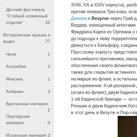
XVIII, XX и XXIV корпуса), ра
Детский фестиваль
против генерала Трескова, ос
"Стойкий оловянный
Дижона
к
Везулю
через Грай д
содатик"
10
Вердер, извещенный агентами и
Фридриха-Карла из Орлеана о п
Историческая музыка и
до подхода к нему подкреплени
видео
77
двинуться к Бельфору, соедини
Прусскому корпусу предстоял
Чили
1
сильнейшего противника, нахо
обеспечения своего фланговог
Колумбия
2
также для сокрытия истинного
на марше во фланг, а остальн
Мексика
1
распоряжения: 4-ой резервной
Албания
3
(атака во фланг); двум баден
1-ой баденской бригаде — ост
Британская империя
Роншан и двум баденским бата
2
в этот день в Везуле и Пор-с
Персидская
империя
0
Испанская империя
3