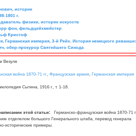
ович, историк
8-1801 г.
одаватель физики, историк искусств
ерр фон, фельдцейхмейстер
льф Кристоф
я, Германская империя, 3-й Рейх. История немецкого реванши
ич, обер-прокурор Святейшего Синода
и Везуле
ская война 1870-71 гг.
,
Французская армия
,
Германская империя
клопедия Сытина, 1916 г., т. 1-18.
написании этой статьи:
Германско-французская война 1870-71 гг
ким отделелом большого Генерального штаба, перевод генерала
нно-исторические примеры.