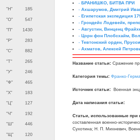
-
БРАНИШКО, БИТВА ПРИ
"Н"
185
-
Ахшарумов, Дмитрий Иван
-
Египетская экспедиция 179
"О"
547
-
Грондейс Лодевейк, преп
-
Августин, Винценц Фрайх
"П"
1430
-
Цорн фон Плобсхайм, Во
"Р"
283
-
Тевтонский орден, Прусси
-
Ахматов, Алексей Петров
"С"
882
"Т"
265
Название статьи:
Сражение пр
"У"
246
Категория темы:
Франко-Герман
"Ф"
465
Источник статьи:
Военная энци
"Х"
183
Дата написания статьи:
"Ц"
127
"Ч"
192
Статьи, использованные при 
составленная военно-историчес
"Ш"
446
Сухотина; Н. П. Михневич, Вое
"Щ"
120