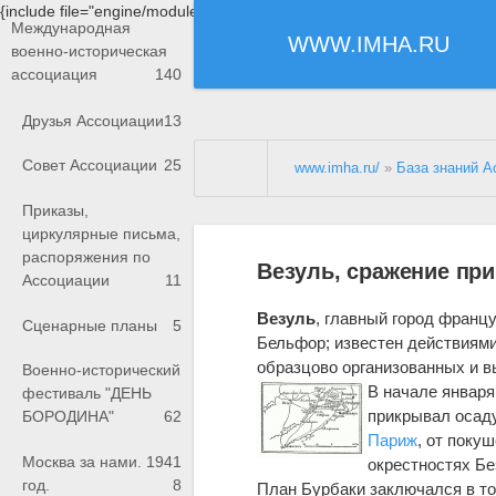
{include file="engine/modules/saperu/head.php"}
Международная
WWW.IMHA.RU
военно-историческая
ассоциация
140
Друзья Ассоциации
13
Совет Ассоциации
25
www.imha.ru/
»
База знаний А
Приказы,
циркулярные письма,
распоряжения по
Везуль, сражение при
Ассоциации
11
Везуль
, главный город франц
Сценарные планы
5
Бельфор; известен действиями 
образцово организованных и 
Военно-исторический
В начале января 
фестиваль "ДЕНЬ
прикрывал осад
БОРОДИНА"
62
Париж
, от поку
Москва за нами. 1941
окрестностях Бе
год.
8
План Бурбаки заключался в то