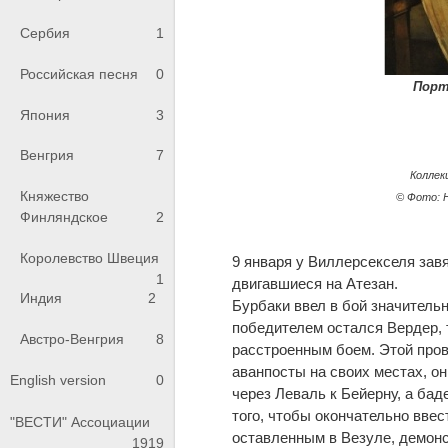
Сербия
1
Российская песня
0
Порт
Япония
3
Венгрия
7
Коллек
Княжество
© Фото: Н
Финляндское
2
Королевство Швеция
9 января у Виллерсекселя зав
1
двигавшиеся на Атезан.
Индия
2
Бурбаки ввел в бой значитель
победителем остался Вердер, т
Австро-Венгрия
8
расстроенным боем. Этой пров
аванпосты на своих местах, о
English version
0
через Леваль к Бейерну, а ба
того, чтобы окончательно ввес
"ВЕСТИ" Ассоциации
оставленным в Везуле, демонс
1919