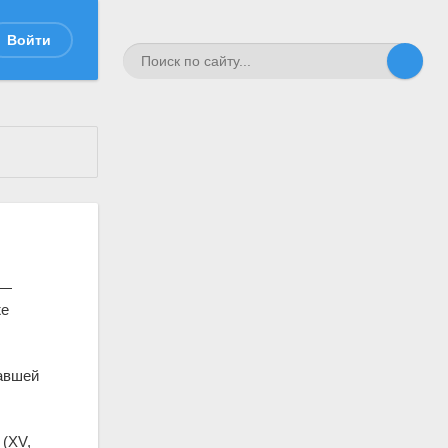
Войти
—
же
авшей
 (XV,