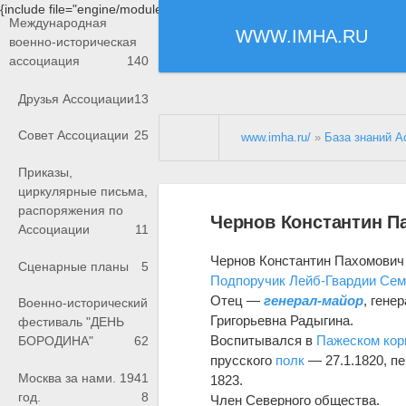
{include file="engine/modules/saperu/head.php"}
Международная
WWW.IMHA.RU
военно-историческая
ассоциация
140
Друзья Ассоциации
13
Совет Ассоциации
25
www.imha.ru/
»
База знаний А
Приказы,
циркулярные письма,
распоряжения по
Чернов Константин П
Ассоциации
11
Чернов Константин Пахомович (
Сценарные планы
5
Подпоручик
Лейб-Гвардии Сем
Отец —
генерал-майор
, генер
Военно-исторический
Григорьевна Радыгина.
фестиваль "ДЕНЬ
Воспитывался в
Пажеском кор
БОРОДИНА"
62
прусского
полк
— 27.1.1820, п
Москва за нами. 1941
1823.
год.
8
Член Северного общества.