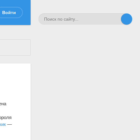
Войти
ена
ороля
чик
—