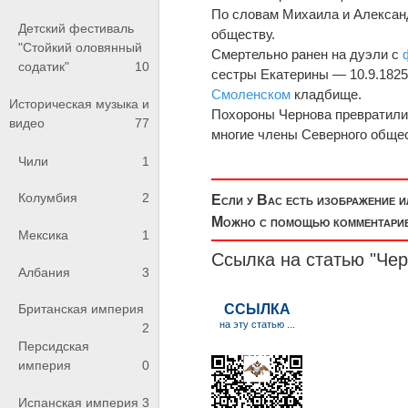
По словам Михаила и Алексан
Детский фестиваль
обществу.
"Стойкий оловянный
Смертельно ранен на дуэли с
содатик"
10
сестры Екатерины — 10.9.182
Смоленском
кладбище.
Историческая музыка и
Похороны Чернова превратили
видео
77
многие члены Северного обще
Чили
1
Колумбия
2
Если у Вас есть изображение 
Можно с помощью комментариев
Мексика
1
Ссылка на статью "Че
Албания
3
Британская империя
2
Персидская
империя
0
Испанская империя
3