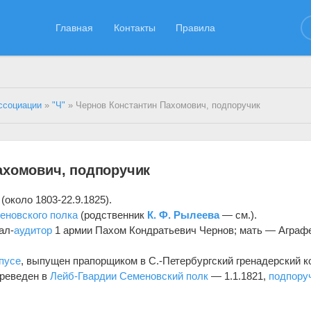
Главная
Контакты
Правила
ссоциации
»
"Ч"
» Чернов Константин Пахомович, подпоручик
ахомович, подпоручик
около 1803-22.9.1825).
еновского полка
(родственник
К. Ф. Рылеева
— см.).
ал-
аудитор
1 армии Пахом Кондратьевич Чернов; мать — Аграф
пусе
, выпущен прапорщиком в С.-Петербургский гренадерский к
ереведен в
Лейб-Гвардии Семеновский полк
— 1.1.1821,
подпору