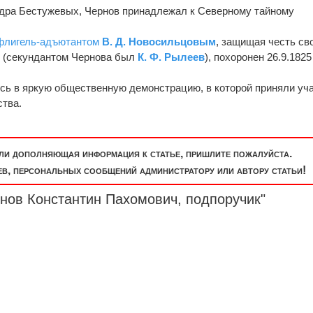
дра Бестужевых, Чернов принадлежал к Северному тайному
флигель-адъютантом
В. Д. Новосильцовым
, защищая честь св
5 (секундантом Чернова был
К. Ф. Рылеев
), похоронен 26.9.1825
сь в яркую общественную демонстрацию, в которой приняли уч
ства.
или дополняющая информация к статье, пришлите пожалуйста.
, персональных сообщений администратору или автору статьи!
рнов Константин Пахомович,
подпоручик
"