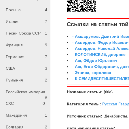
Польша
4
Италия
7
Ссылки на статьи той 
Песни Союза ССР
1
-
Ахшарумов, Дмитрий Иван
-
Ахвердов, Федор Исаевич
Франция
9
-
Ахвердов, Николай Алекс
-
КОЛОТИНСКИЕ, дворяне
Германия
7
-
Аш, Фёдор Юрьевич
-
Аш, Егор Фёдорович, док
США
3
-
Эгвина, королева
-
К СЕМИДЕСЯТИШЕСТИЛЕ
Румыния
2
Российская империя
Название статьи:
{title}
8
СХС
0
Категория темы:
Русская Гвар
Македония
1
Источник статьи:
Декабристы. 
Болгария
2
Дата написания статьи: