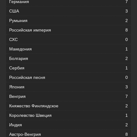
Германия
7
США
3
Румыния
2
Российская империя
8
СХС
0
Македония
1
Болгария
2
Сербия
1
Российская песня
0
Япония
3
Венгрия
7
Княжество Финляндское
2
Королевство Швеция
1
Индия
2
Австро-Венгрия
8