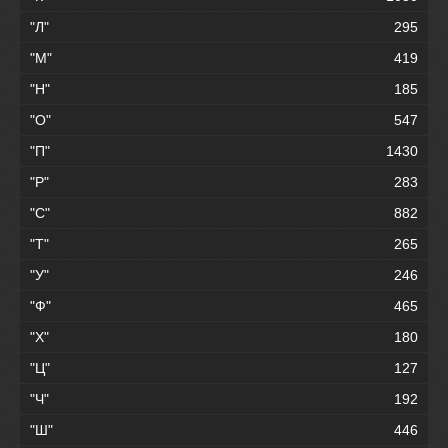
"Л"
295
"М"
419
"Н"
185
"О"
547
"П"
1430
"Р"
283
"С"
882
"Т"
265
"У"
246
"Ф"
465
"Х"
180
"Ц"
127
"Ч"
192
"Ш"
446