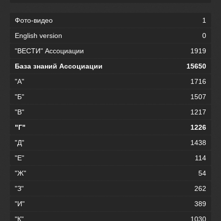
Фото-видео
1
English version
0
"ВЕСТИ" Ассоциации
1919
База знаний Ассоциации
15650
"А"
1716
"Б"
1507
"В"
1217
"Г"
1226
"Д"
1438
"Е"
114
"Ж"
54
"З"
262
"И"
389
"К"
1030